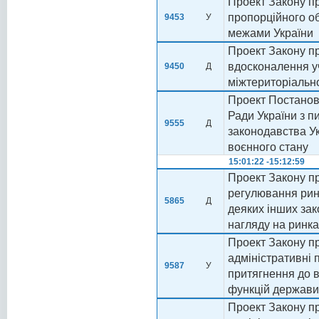
Проект Закону пр
пропорційного о
9453
У
межами України
Проект Закону пр
вдосконалення у
9450
Д
міжтериторіальн
Проект Постанови
Ради України з 
9555
Д
законодавства Укр
воєнного стану
15:01:22 -15:12:59
Проект Закону п
регулювання ринк
5865
Д
деяких інших зак
нагляду на ринка
Проект Закону пр
адміністративні
9587
У
притягнення до в
функцій держави
Проект Закону пр