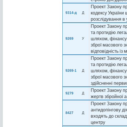
Проект Закону п
кодексу України 
9314-д
Д
розслідування в 
Проект Закону пр
та протидію лега
шляхом, фінанс
9269
У
зброї масового з
відповідність із
Проект Закону пр
та протидію лега
шляхом, фінанс
9269-1
Д
зброї масового з
здійсненні перви
Проект Закону п
9279
Д
жертв збройної а
Проект Закону пр
антидопінгову дія
8427
Д
входять до скла
центру