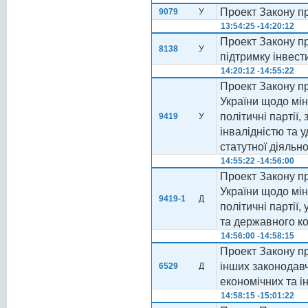
Проект Закону п
9079
У
13:54:25 -14:20:12
Проект Закону п
8138
У
підтримку інвести
14:20:12 -14:55:22
Проект Закону пр
України щодо мін
політичні партії,
9419
У
інвалідністю та
статутної діяльно
14:55:22 -14:56:00
Проект Закону пр
України щодо мін
9419-1
Д
політичні партії
та державного ко
14:56:00 -14:58:15
Проект Закону пр
інших законодавч
6529
Д
економічних та і
14:58:15 -15:01:22