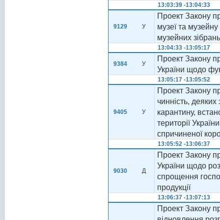
13:03:39 -13:04:33
Проект Закону пр
музеї та музейн
9129
У
музейних зібрань 
13:04:33 -13:05:17
Проект Закону пр
9384
У
України щодо фу
13:05:17 -13:05:52
Проект Закону пр
чинність, деяких
карантину, вста
9405
У
території Україн
спричиненої кор
13:05:52 -13:06:37
Проект Закону пр
України щодо роз
9030
Д
спрощення госпо
продукції
13:06:37 -13:07:13
Проект Закону пр
відновлення роз