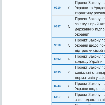
Проект Закону пр
України та Урядо
0210
У
карантину росли
Проект Закону пр
зв'язку з прийня
9387
Д
державних підпр
України"
Проект Закону пр
України щодо пок
9318
Д
підтримки сімей 
Проект Закону пр
5492
Д
кодексу України
Проект Закону пр
соціальні станда
8395
У
нормативів у сфе
Проект Закону пр
8244
У
України щодо пр
Проект Закону п
6119
У
законодавства пі