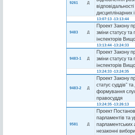
9261
Д
відповідальності
дисциплінарних 
13:07:13 -13:13:44
Проект Закону пр
зміни статусу т
9483
Д
інспекторів Вищ
13:13:44 -13:24:33
Проект Закону пр
зміни статусу т
9483-1
Д
інспекторів Вищ
13:24:33 -13:24:35
Проект Закону пр
статус суддів" та
9483-2
Д
формування служ
правосуддя
13:24:35 -13:26:13
Проект Постанов
парламентів та у
парламентських 
9581
Д
незаконні вибори