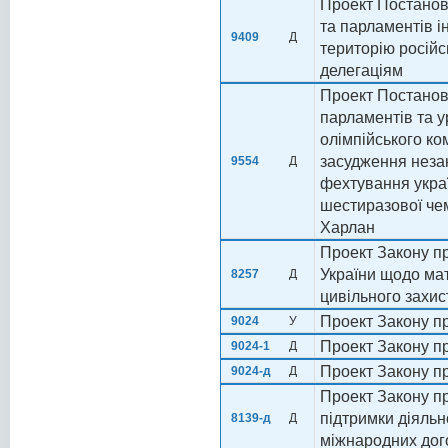
Проект Постанов
та парламентів 
9409
Д
територію російс
делегаціям
Проект Постанов
парламентів та у
олімпійського ко
засудження неза
9554
Д
фехтування украї
шестиразової чем
Харлан
Проект Закону пр
України щодо мат
8257
Д
цивільного захис
Проект Закону пр
9024
У
Проект Закону пр
9024-1
Д
Проект Закону пр
9024-д
Д
Проект Закону пр
підтримки діяльн
8139-д
Д
міжнародних дог