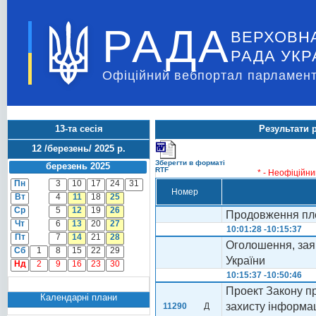
РАДА
ВЕРХОВН
РАДА УКР
Офіційний вебпортал парламент
13-та сесія
Результати 
12 /березень/ 2025 р.
Зберегти в форматі
березень 2025
RTF
* - Неофіційни
Пн
3
10
17
24
31
Номер
Вт
4
11
18
25
Ср
5
12
19
26
Продовження пле
Чт
6
13
20
27
10:01:28 -10:15:37
Пт
7
14
21
28
Оголошення, заяв
Сб
1
8
15
22
29
України
Нд
2
9
16
23
30
10:15:37 -10:50:46
Проект Закону пр
Календарні плани
захисту інформац
11290
Д