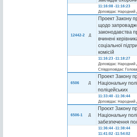
11:16:08 -11:16:23
Доповідає: Народний 
Проект Закону пр
щодо запровадже
законодавства пр
12442-2
Д
вчинені керівник
соціальної підтр
комісій
11:16:23 -11:18:27
Доповідає: Народний 
Співдоповідає: Голов
Проект Закону пр
Національну пол
6506
Д
поліцейських
11:33:40 -11:36:44
Доповідає: Народний 
Проєкт Закону пр
Національну пол
6506-1
Д
забезпечення по
11:36:44 -11:38:44
11:41:02 -11:54:02