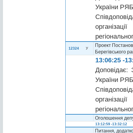
України РЯ
Співдопові
організаці
регіонально
Проект Постанов
12324
У
Берегівського ра
13:06:25 -13
Доповідає: 
України РЯ
Співдопові
організаці
регіонально
Оголошення депу
13:12:59 -13:32:12
Питання, додатк