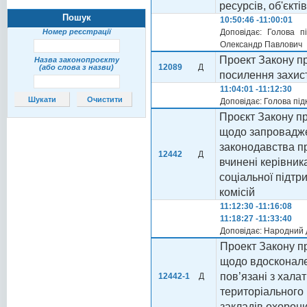
ресурсів, об'єкт
Пошук
10:50:46 -11:00:01
Номер реєстрації
Доповідає: Голова п
Олександр Павлович
Проект Закону пр
Назва законопроєкту
12089
Д
(або слова з назви)
посилення захис
11:04:01 -11:12:30
Доповідає: Голова під
Проєкт Закону пр
щодо запровадже
законодавства пр
12442
Д
вчинені керівник
соціальної підтр
комісій
11:12:30 -11:16:08
11:18:27 -11:33:40
Доповідає: Народний 
Проект Закону пр
щодо вдосконален
пов’язані з хал
12442-1
Д
територіального 
закладів охорони