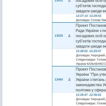
посадових осіб о
13031
Д
суб’єктів господ
завдати шкоди ек
12:27:14 -12:28:02
Доповідає: Голова Ти
Проект Постанови
Ради України з 
посадових осіб о
13035
Д
суб’єктів господ
завдати шкоди ек
12:28:02 -12:29:47
Доповідає: Народний 
Співдоповідає: Голова
України КАЛЬЧЕНКО Се
Проект Постанов
України "Про утв
України з питан
12464
Д
законодавства Ук
політики у сфера
12:29:47 -12:36:02
Доповідає: Народний 
Співдоповідає: Голова