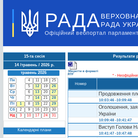
РАДА
ВЕРХОВН
РАДА УКР
Офіційний вебпортал парламент
15-та сесія
Результати 
14 /травень / 2026 р.
Зберегти в форматі
травень 2026
RTF
* - Неофіційни
Пн
4
11
18
25
Номер
Вт
5
12
19
26
Ср
6
13
20
27
Продовження пле
Чт
7
14
21
28
10:03:46 -10:09:48
Пт
1
8
15
22
29
Оголошення, заяв
Сб
2
9
16
23
30
України
Нд
3
10
17
24
31
10:09:48 -10:41:47
Виступ Голови На
Календарні плани
10:41:47 -10:47:48