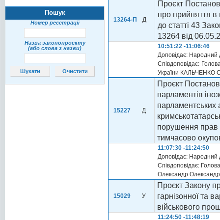
Проєкт Постанов
Пошук
про прийняття в 
13264-П
Д
Номер реєстрації
до статті 43 Зак
13264 від 06.05.2
Назва законопроєкту
10:51:22 -11:06:46
(або слова з назви)
Доповідає: Народний 
Співдоповідає: Голова
України КАЛЬЧЕНКО Се
Проєкт Постанов
парламентів іноз
парламентських 
15227
Д
кримськотатарськ
порушення прав 
тимчасово окупо
11:07:30 -11:24:50
Доповідає: Народний 
Співдоповідає: Голов
Олександр Олександр
Проєкт Закону пр
гарнізонної та в
15029
У
військового про
11:24:50 -11:48:19