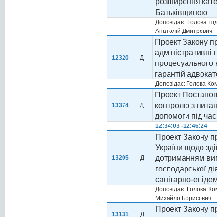
розширення катег
Батьківщиною
Доповідає: Голова пі
Анатолій Дмитрович
Проект Закону пр
адміністративні
12320
Д
процесуального 
гарантій адвокат
Доповідає: Голова Ко
Проект Постанов
контролю з питан
13374
Д
допомоги під час
12:34:03 -12:46:24
Проект Закону пр
України щодо зд
дотриманням вим
13205
Д
господарської ді
санітарно-епіде
Доповідає: Голова Ко
Михайло Борисович
Проект Закону пр
13131
Д