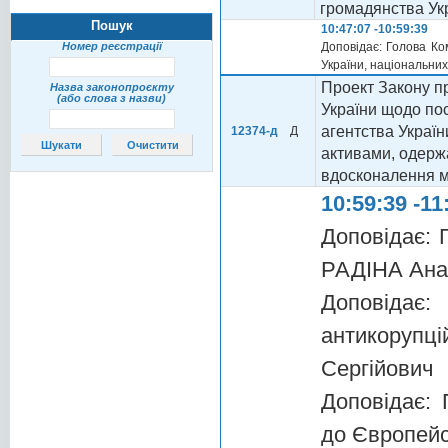
громадянства Ук
Пошук
10:47:07 -10:59:39
Номер реєстрації
Доповідає: Голова Ко
України, національн
Проект Закону пр
Назва законопроєкту
(або слова з назви)
України щодо по
агентства Україн
12374-д
Д
активами, одержа
вдосконалення м
10:59:39 -11
Доповідає: 
РАДІНА Анас
Доповідає
антикору
Сергійович
Доповідає: 
до Європейс