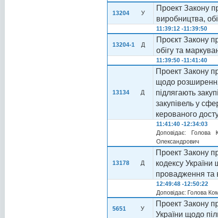
Проект Закону пр
13204
У
виробництва, обі
11:39:12 -11:39:50
Проєкт Закону п
13204-1
Д
обігу та маркува
11:39:50 -11:41:40
Проект Закону пр
щодо розширення 
підлягають заку
13134
Д
закупівель у сфе
керованого дост
11:41:40 -12:34:03
Доповідає: Голова 
Олександрович
Проект Закону п
кодексу України
13178
Д
провадження та 
12:49:48 -12:50:22
Доповідає: Голова Ко
Проект Закону пр
5651
У
України щодо піль