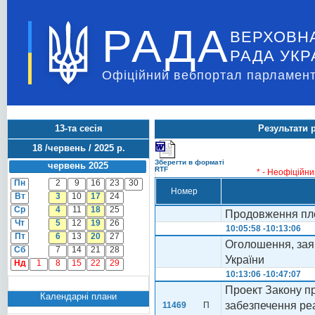
РАДА
ВЕРХОВН
РАДА УКР
Офіційний вебпортал парламент
13-та сесія
Результати 
18 /червень / 2025 р.
Зберегти в форматі
червень 2025
RTF
* - Неофіційни
Пн
2
9
16
23
30
Номер
Вт
3
10
17
24
Ср
4
11
18
25
Продовження пле
Чт
5
12
19
26
10:05:58 -10:13:06
Пт
6
13
20
27
Оголошення, заяв
Сб
7
14
21
28
України
Нд
1
8
15
22
29
10:13:06 -10:47:07
Проект Закону пр
Календарні плани
забезпечення реа
11469
П