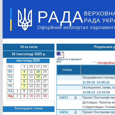
РАДА
ВЕРХОВН
РАДА УКР
Офіційний вебпортал парламент
14-та сесія
Результати 
18 /листопад/ 2025 р.
Зберегти в форматі
листопад 2025
RTF
* - Неофіційни
Пн
3
10
17
24
Номер
Вт
4
11
18
25
Ср
5
12
19
26
Продовження пленарно
Чт
6
13
20
27
11:59:18 -12:06:22
Пт
7
14
21
28
Оголошення, заяви, по
Сб
1
8
15
22
29
12:06:22 -12:43:59
Нд
2
9
16
23
30
14217
Д
Проект Постанови про 
Доповідає: Прем’єр-м
Співдоповідає: Голов
Календарні плани
14212
Д
Проект Постанови про 