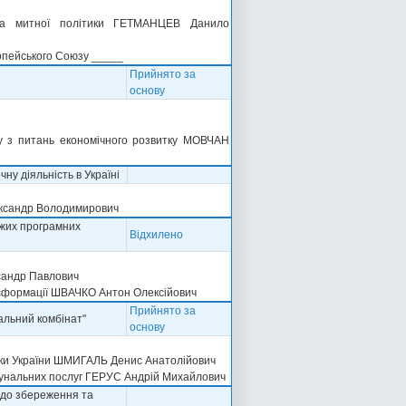
ї та митної політики ГЕТМАНЦЕВ Данило
ропейського Союзу _____
Прийнято за
основу
ету з питань економічного розвитку МОВЧАН
ну діяльність в Україні
ександр Володимирович
ожих програмних
Відхилено
сандр Павлович
ансформації ШВАЧКО Антон Олексійович
Прийнято за
альний комбінат"
основу
тики України ШМИГАЛЬ Денис Анатолійович
омунальних послуг ГЕРУС Андрій Михайлович
одо збереження та