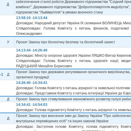
забезпечення сталої роботи Державного підприємства "Східний гір
Д
комбінат", Державного підприємства "Добропіллявугілля-видобуток"
підприємства "Львіввугілля" в умовах воєнного стану
13:58:10 -14:13:44
Доповідає: Народний депутат України IX скликання ВОЛИНЕЦЬ Мих
Співдоповідає: Голова Комітету з питань фінансів, податков
Олександрович
У
Проєкт Закону про біологічну безпеку та біологічний захист
14:13:44 -14:26:40
Доповідає: Міністр охорони здоров'я України ЛЯШКО Віктор Кирилов
Співдоповідає: Голова Комітету з питань здоров'я нації, мед
РАДУЦЬКИЙ Михайло Борисович
Проєкт Закону про державне регулювання органічного виробництва, 
-1
Д
органічної продукції
14:26:40 -14:34:41
Доповідає: Голова Комітету з питань аграрної та земельної політи
Доповідає: Представник Комітету з питань інтеграції України до Єв
Д
Проєкт Закону про стимулювання економічного розвитку галузі рибн
14:34:41 -14:54:03
Доповідає: Голова підкомітету Комітету з питань аграрної та зем
Проєкт Закону про внесення змін до Закону України "Про забезпечен
Д
внутрішньо переміщених осіб" та інших законів України
Доповідає: Заступник голови Комітету, голова підкомітету Комі