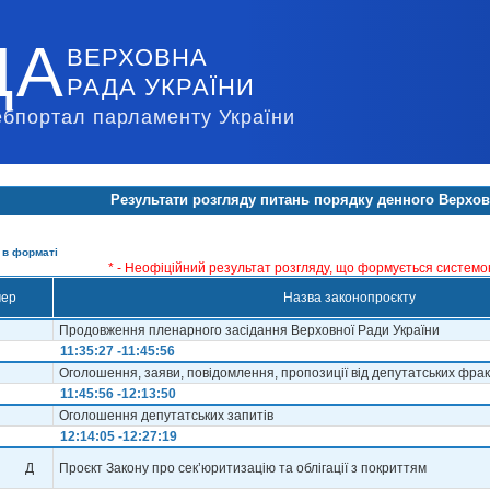
ДА
ВЕРХОВНА
РАДА УКРАЇНИ
ебпортал парламенту України
Результати розгляду питань порядку денного Верхов
 в форматі
* - Неофіційний результат розгляду, що формується сиcтемою 
ер
Назва законопроєкту
Продовження пленарного засідання Верховної Ради України
11:35:27 -11:45:56
Оголошення, заяви, повідомлення, пропозиції від депутатських фракц
11:45:56 -12:13:50
Оголошення депутатських запитів
12:14:05 -12:27:19
Д
Проєкт Закону про сек’юритизацію та облігації з покриттям