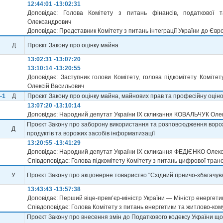
12:44:01 -13:02:31
Доповідає: Голова Комітету з питань фінансів, податково
Олександрович
Доповідає: Представник Комітету з питань інтеграції України до Єв
Д
Проєкт Закону про оцінку майна
13:02:31 -13:07:20
13:10:14 -13:20:55
Доповідає: Заступник голови Комітету, голова підкомітету Коміт
Олексій Васильович
-1
Д
Проєкт Закону про оцінку майна, майнових прав та професійну оціноч
13:07:20 -13:10:14
Доповідає: Народний депутат України IX скликання КОВАЛЬЧУК Ол
Проєкт Закону про заборону використання та розповсюдження вор
Д
продуктів та ворожих засобів інформатизації
13:20:55 -13:41:29
Доповідає: Народний депутат України IX скликання ФЕДІЄНКО Олек
Співдоповідає: Голова підкомітету Комітету з питань цифрової тр
У
Проєкт Закону про акціонерне товариство "Східний гірничо-збагачув
13:43:43 -13:57:38
Доповідає: Перший віце-прем’єр-міністр України — Міністр енерге
Співдоповідає: Голова Комітету з питань енергетики та житлово-к
Проєкт Закону про внесення змін до Податкового кодексу України щ