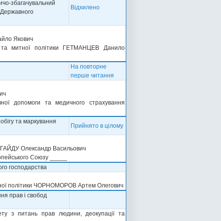
ничо-збагачувальний
Відхилено
, Державного
айло Якович
ої та митної політики ГЕТМАНЦЕВ Данило
На повторне
перше читання
ич
ичної допомоги та медичного страхування
обігу та маркування
Прийнято в цілому
ки ГАЙДУ Олександр Васильович
ропейського Союзу _____
ого господарства
ельної політики ЧОРНОМОРОВ Артем Олегович
ня прав і свобод
тету з питань прав людини, деокупації та