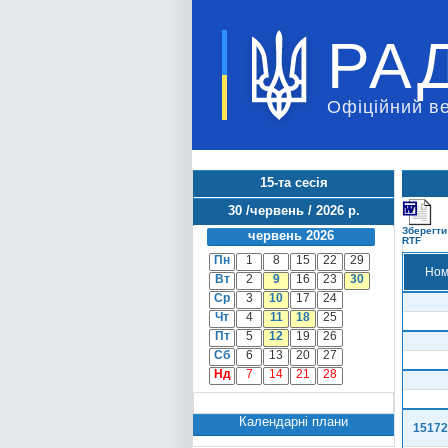
РА
Офіційний в
15-та сесія
30 /червень / 2026 р.
Зберегти
червень 2026
RTF
Пн
1
8
15
22
29
Ном
Вт
2
9
16
23
30
Ср
3
10
17
24
Чт
4
11
18
25
Пт
5
12
19
26
Сб
6
13
20
27
Нд
7
14
21
28
Календарні плани
15172