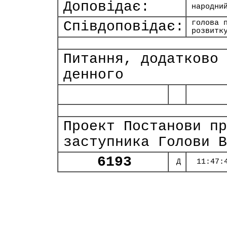
Доповідає:
народни
Співдоповідає:
голова 
розвитк
Питання, додатково 
денного
Проект Постанови пр
заступника Голови В
6193
Д
11:47: