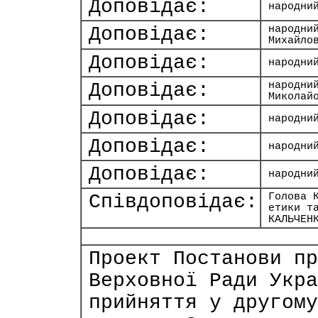
Доповідає:
народни
Доповідає:
народни
Михайло
Доповідає:
народни
Доповідає:
народни
Миколай
Доповідає:
народни
Доповідає:
народни
Доповідає:
народни
Співдоповідає:
Голова 
етики т
КАЛЬЧЕН
Проект Постанови пр
Верховної Ради Укра
прийняття у другому