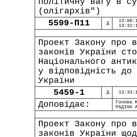
політичну вагу в су
(олігархів")
5599-П11
13:08:
Д
13:32:
Проект Закону про в
законів України сто
Національного антик
у відповідність до 
України
5459-1
Д
13:33:
Доповідає:
Голова 
РАДІНА 
Проект Закону про в
законів України щод