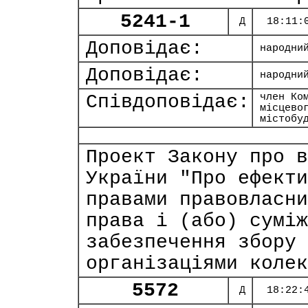
5241-1
Д
18:11:
Доповідає:
народни
Доповідає:
народни
Співдоповідає:
член Ко
місцево
містобу
Проект Закону про в
України "Про ефекти
правами правовласни
права і (або) суміж
забезпечення збору 
організаціями колек
5572
Д
18:22: