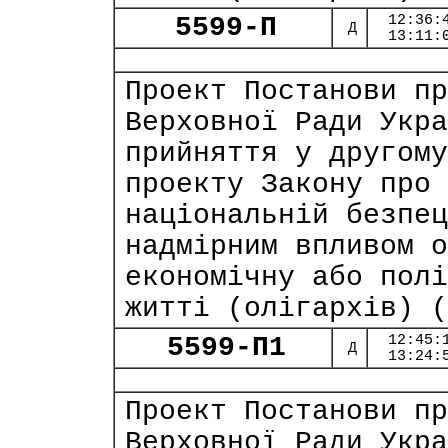
5599-П
12:36:
Д
13:11:
Проект Постанови пр
Верховної Ради Укра
прийняття у другому
проекту Закону про 
національній безпец
надмірним впливом о
економічну або полі
житті (олігархів) (
5599-П1
12:45:
Д
13:24:
Проект Постанови пр
Верховної Ради Укра