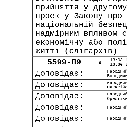
прийняття у другому
проекту Закону про 
національній безпец
надмірним впливом о
економічну або полі
житті (олігархів)
5599-П9
13:03:
Д
13:30:
Доповідає:
народни
Володим
Доповідає:
народни
Олексій
Доповідає:
народни
Орестів
Доповідає:
народни
Доповідає:
народни