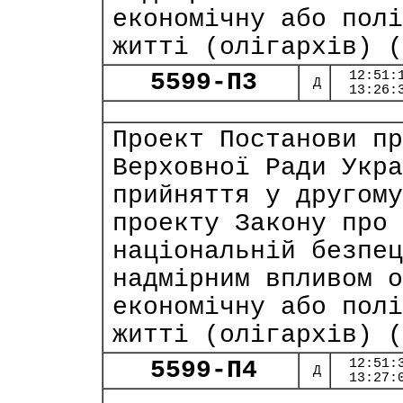
економічну або полі
житті (олігархів) (
5599-П3
12:51:
Д
13:26:
Проект Постанови пр
Верховної Ради Укра
прийняття у другому
проекту Закону про 
національній безпец
надмірним впливом о
економічну або полі
житті (олігархів) (
5599-П4
12:51:
Д
13:27: