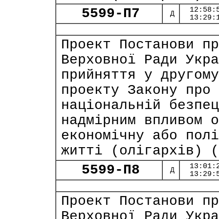
5599-П7
12:58:
Д
13:29:
Проект Постанови пр
Верховної Ради Укра
прийняття у другому
проекту Закону про 
національній безпец
надмірним впливом о
економічну або полі
житті (олігархів) (
5599-П8
13:01:
Д
13:29:
Проект Постанови пр
Верховної Ради Укра