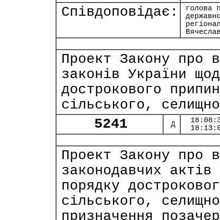
Співдоповідає:
голова 
державн
регіона
Вячесла
Проект Закону про в
законів України щод
дострокового припин
сільського, селищно
5241
18:08:
Д
18:13:
Проект Закону про в
законодавчих актів 
порядку достроковог
сільського, селищно
призначення позачер