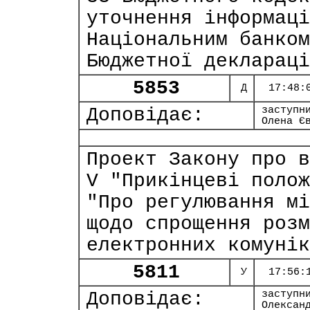
уточнення інформаці
Національним банком
Бюджетної деклараці
5853
Д
17:48:
Доповідає:
заступн
Олена Є
Проект Закону про в
V "Прикінцеві полож
"Про регулювання мі
щодо спрощення розм
електронних комунік
5811
У
17:56:
Доповідає:
заступн
Олексан