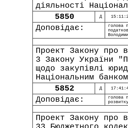
діяльності Націонал
5850
Д
15:11:
Доповідає:
голова 
податко
Володим
Проект Закону про в
3 Закону України "П
щодо закупівлі юрид
Національним банком
5852
Д
17:41:
Доповідає:
голова 
розвитк
Проект Закону про в
33 Бюджетного кодек