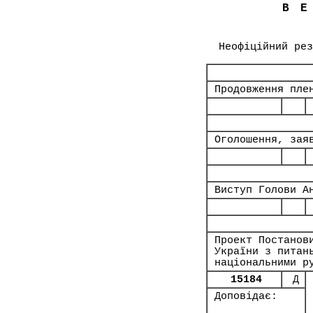
В
Неофіційний рез
Продовження пле
Оголошення, зая
Виступ Голови А
Проект Постанов
України з питан
національними р
15184
Д
Доповідає: