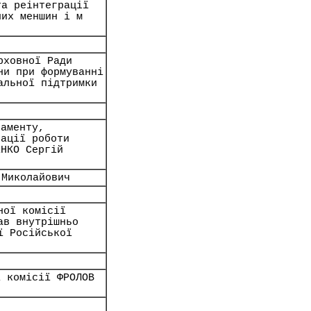
та реінтеграції
них меншин і м
рховної Ради
ни при формуванні
альної підтримки
ламенту,
зації роботи
ЕНКО Сергій
 Миколайович
ної комісії
ав внутрішньо
ї Російської
ї комісії ФРОЛОВ