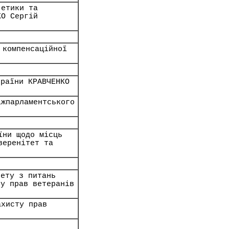
 етики та
КО Сергій
 компенсаційної
країни КРАВЧЕНКО
іжпарламентського
їни щодо місць
веренітет та
тету з питань
ту прав ветеранів
ахисту прав