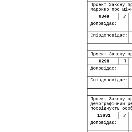
Проект Закону п
Марокко про між
0349
У
Доповідає:
Співдоповідає:
Проект Закону п
0298
П
Доповідає:
Співдоповідає:
Проект Закону п
демографічний р
посвідчують осо
13631
У
Доповідає: