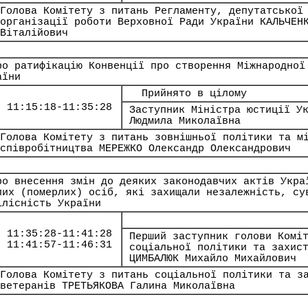
Голова Комітету з питань Регламенту, депутатської
організації роботи Верховної Ради України КАЛЬЧЕН
Віталійович
ро ратифікацію Конвенції про створення Міжнародної
аїни
Прийнято в цілому
11:15:18-11:35:28
Заступник Міністра юстиції У
Людмила Миколаївна
Голова Комітету з питань зовнішньої політики та м
співробітництва МЕРЕЖКО Олександр Олександрович
ро внесення змін до деяких законодавчих актів Укра
лих (померлих) осіб, які захищали незалежність, су
ілісність України
11:35:28-11:41:28
Перший заступник голови Комі
11:41:57-11:46:31
соціальної політики та захис
ЦИМБАЛЮК Михайло Михайлович
Голова Комітету з питань соціальної політики та з
ветеранів ТРЕТЬЯКОВА Галина Миколаївна