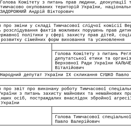
Голова Комітету з питань прав людини, деокупації 
тимчасово окупованих територій України, національ
ЗАДОРОЖНИЙ Андрій Вікторович
и про зміни у складі Тимчасової слідчої комісії Ве
ь розслідування фактів можливих порушень прав дити
ержавної політики у сфері захисту прав дітей, соці
 розвитку сімейних форм виховання та усиновлення
Голова Комітету з питань Рег
депутатської етики та органі
Верховної Ради України КАЛЬЧ
Віталійович
Народний депутат України IX скликання СУШКО Павло
и про звіт про виконану роботу Тимчасової спеціаль
України з питань захисту майнових та немайнових пр
інших осіб, постраждалих внаслідок збройної агресі
 України
Голова Тимчасової спеціально
Павло Валерійович