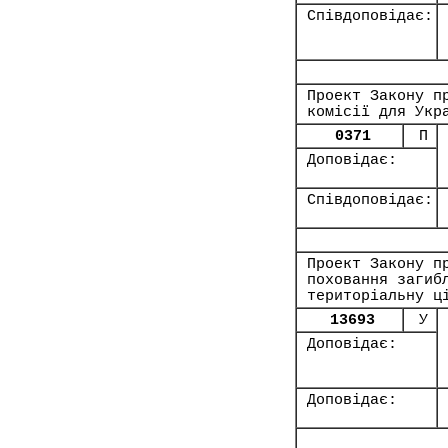
Співдоповідає:
Проект Закону п
комісії для Укр
0371
П
Доповідає:
Співдоповідає:
Проект Закону п
поховання загиб
територіальну ц
13693
У
Доповідає:
Доповідає: