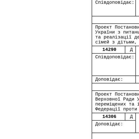
Співдоповідає:
Проект Постанов
України з питан
та реалізації д
сімей з дітьми,
14290
Д
Співдоповідає:
Доповідає:
Проект Постанов
Верховної Ради 
переміщених та 
Федерації проти
14306
Д
Доповідає: