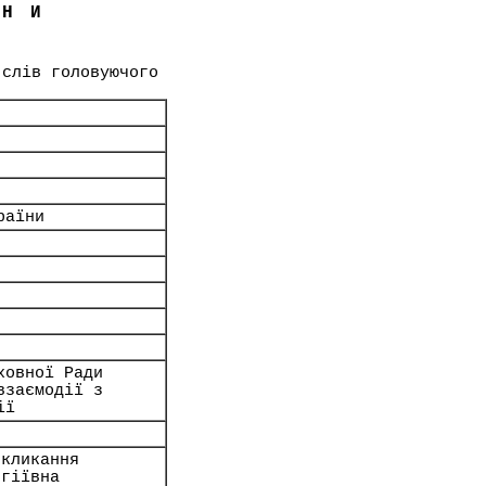
ЇНИ
 слів головуючого
раїни
ховної Ради
взаємодії з
ії
скликання
ргіївна