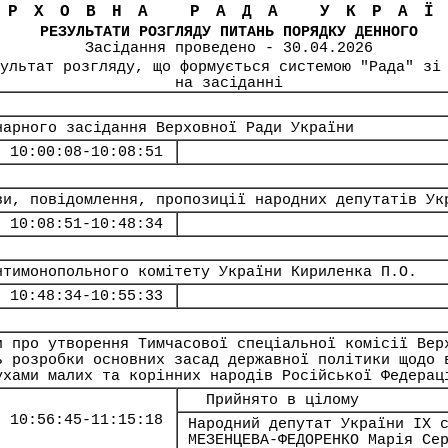
ЕРХОВНА РАДА УКРА
РЕЗУЛЬТАТИ РОЗГЛЯДУ ПИТАНЬ ПОРЯДКУ ДЕННОГО
Засідання проведено - 30.04.2026
ультат розгляду, що формується сиcтемою "Рада" зі
на засіданні
нарного засідання Верховної Ради України
10:00:08-10:08:51
ви, повідомлення, пропозиції народних депутатів Ук
10:08:51-10:48:34
нтимонопольного комітету України Кириленка П.О.
10:48:34-10:55:33
и про утворення Тимчасової спеціальної комісії Вер
ь розробки основних засад державної політики щодо 
ухами малих та корінних народів Російської Федерац
Прийнято в цілому
10:56:45-11:15:18
Народний депутат України IX 
МЕЗЕНЦЕВА-ФЕДОРЕНКО Марія Се