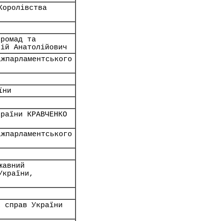
Королівства
громад та
гій Анатолійович
іжпарламентського
їни
країни КРАВЧЕНКО
іжпарламентського
жавний
України,
х справ України