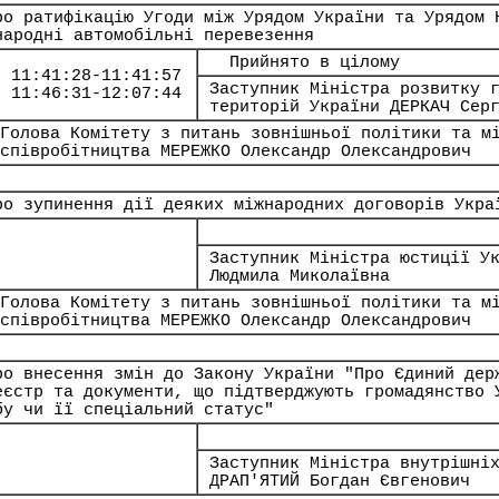
ро ратифікацію Угоди між Урядом України та Урядом 
народні автомобільні перевезення
Прийнято в цілому
11:41:28-11:41:57
Заступник Міністра розвитку 
11:46:31-12:07:44
територій України ДЕРКАЧ Сер
Голова Комітету з питань зовнішньої політики та м
співробітництва МЕРЕЖКО Олександр Олександрович
ро зупинення дії деяких міжнародних договорів Укра
Заступник Міністра юстиції У
Людмила Миколаївна
Голова Комітету з питань зовнішньої політики та м
співробітництва МЕРЕЖКО Олександр Олександрович
ро внесення змін до Закону України "Про Єдиний дер
еєстр та документи, що підтверджують громадянство 
бу чи її спеціальний статус"
Заступник Міністра внутрішні
ДРАП'ЯТИЙ Богдан Євгенович