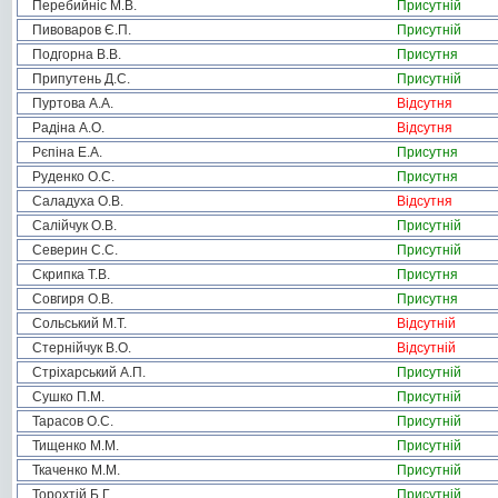
Перебийніс М.В.
Присутній
Пивоваров Є.П.
Присутній
Подгорна В.В.
Присутня
Припутень Д.С.
Присутній
Пуртова А.А.
Відсутня
Радіна А.О.
Відсутня
Рєпіна Е.А.
Присутня
Руденко О.С.
Присутня
Саладуха О.В.
Відсутня
Салійчук О.В.
Присутній
Северин С.С.
Присутній
Скрипка Т.В.
Присутня
Совгиря О.В.
Присутня
Сольський М.Т.
Відсутній
Стернійчук В.О.
Відсутній
Стріхарський А.П.
Присутній
Сушко П.М.
Присутній
Тарасов О.С.
Присутній
Тищенко М.М.
Присутній
Ткаченко М.М.
Присутній
Торохтій Б.Г.
Присутній