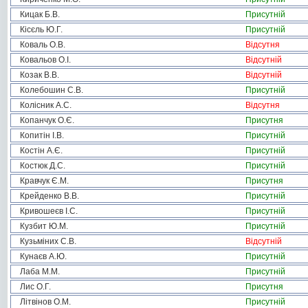
Кицак Б.В.
Присутній
Кісєль Ю.Г.
Присутній
Коваль О.В.
Відсутня
Ковальов О.І.
Відсутній
Козак В.В.
Відсутній
Колебошин С.В.
Присутній
Колісник А.С.
Відсутня
Копанчук О.Є.
Присутня
Копитін І.В.
Присутній
Костін А.Є.
Присутній
Костюк Д.С.
Присутній
Кравчук Є.М.
Присутня
Крейденко В.В.
Присутній
Кривошеєв І.С.
Присутній
Кузбит Ю.М.
Присутній
Кузьміних С.В.
Відсутній
Кунаєв А.Ю.
Присутній
Лаба М.М.
Присутній
Лис О.Г.
Присутня
Літвінов О.М.
Присутній