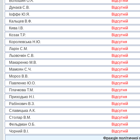
Волошин О.А.
Відсутній
Дунаєв С.В.
Відсутній
Іоффе Ю.Я.
Відсутній
Кальцев В.Ф.
Відсутній
Кива І.В.
Відсутній
Козак Т.Р.
Відсутній
Королевська Н.Ю.
Відсутня
Ларін С.М.
Відсутній
Льовочкін С.В.
Відсутній
Макаренко М.В.
Відсутній
Мамоян С.Ч.
Відсутній
Мороз В.В.
Відсутній
Павленко Ю.О.
Відсутній
Плачкова Т.М.
Відсутня
Приходько Н.І.
Відсутня
Рабінович В.З.
Відсутній
Славицька А.К.
Відсутня
Столар В.М.
Відсутній
Фельдман О.Б.
Відсутній
Чорний В.І.
Відсутній
Фракція політичної 