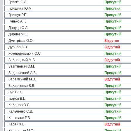
Гривко С.Д.
Присутній
Гришина Ю.М.
Присутня
Грищук Р.П.
Присутній
Гунько А.Г.
Присутній
Дануца О.А.
Присутній
Дирдін М.Є.
Присутній
Дмитрієва О.О.
Відсутня
Дубнов А.В.
Відсутній
Жмеренецький О.С.
Присутній
Заблоцький М.Б.
Відсутній
Завітневич О.М.
Присутній
Задорожний А.В.
Присутній
Заремський М.В.
Відсутній
Захарченко В.В.
Присутній
Зуб В.О.
Присутній
Іванов В.І.
Присутній
Кабанов О.Є.
Присутній
Кальченко С.В.
Присутній
Каптєлов Р.В.
Присутній
Касай К.І.
Відсутній
Кириченко М.О.
Присутній