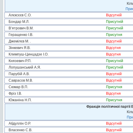
Кіл
Прис
Алєксєєв С.О.
Відсутній
Бондар М.Л.
Присутній
В’ятрович В.М.
Присутній
Геращенко І.В.
Присутня
Джемілєв М. .
Відсутній
Зінкевич Я.В.
Відсутня
Климпуш-Цинцадзе І.О.
Відсутня
Князевич Р.П.
Присутній
Лопушанський А.Я.
Присутній
Парубій А.В.
Відсутній
Саврасов М.В.
Відсутній
Сюмар В.П.
Присутня
Фріз І.В.
Відсутня
Южаніна Н.П.
Присутня
Фракція політичної партії
Кіл
При
Абдуллін О.Р.
Відсутній
Власенко С.В.
Відсутній