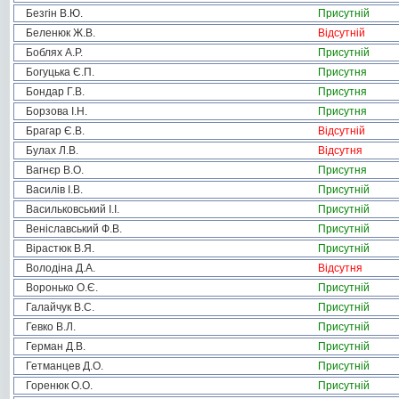
Безгін В.Ю.
Присутній
Беленюк Ж.В.
Відсутній
Боблях А.Р.
Присутній
Богуцька Є.П.
Присутня
Бондар Г.В.
Присутня
Борзова І.Н.
Присутня
Брагар Є.В.
Відсутній
Булах Л.В.
Відсутня
Вагнєр В.О.
Присутня
Василів І.В.
Присутній
Васильковський І.І.
Присутній
Веніславський Ф.В.
Присутній
Вірастюк В.Я.
Присутній
Володіна Д.А.
Відсутня
Воронько О.Є.
Присутній
Галайчук В.С.
Присутній
Гевко В.Л.
Присутній
Герман Д.В.
Присутній
Гетманцев Д.О.
Присутній
Горенюк О.О.
Присутній