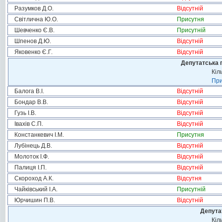
Разумков Д.О.
Відсутній
Світлична Ю.О.
Присутня
Шевченко Є.В.
Присутній
Шпенов Д.Ю.
Відсутній
Яковенко Є.Г.
Відсутній
Депутатська 
Кіл
При
Балога В.І.
Відсутній
Бондар В.В.
Відсутній
Гузь І.В.
Відсутній
Івахів С.П.
Відсутній
Констанкевич І.М.
Присутня
Лубінець Д.В.
Відсутній
Молоток І.Ф.
Відсутній
Палиця І.П.
Відсутній
Скороход А.К.
Відсутня
Чайківський І.А.
Присутній
Юрчишин П.В.
Відсутній
Депута
Кіл