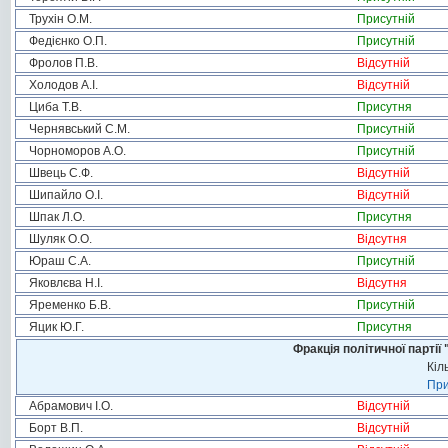
Трухін О.М.
Присутній
Федієнко О.П.
Присутній
Фролов П.В.
Відсутній
Холодов А.І.
Відсутній
Циба Т.В.
Присутня
Чернявський С.М.
Присутній
Чорноморов А.О.
Присутній
Швець С.Ф.
Відсутній
Шипайло О.І.
Відсутній
Шпак Л.О.
Присутня
Шуляк О.О.
Відсутня
Юраш С.А.
Присутній
Яковлєва Н.І.
Відсутня
Яременко Б.В.
Присутній
Яцик Ю.Г.
Присутня
Фракція політичної пар
Кіл
При
Абрамович І.О.
Відсутній
Борт В.П.
Відсутній