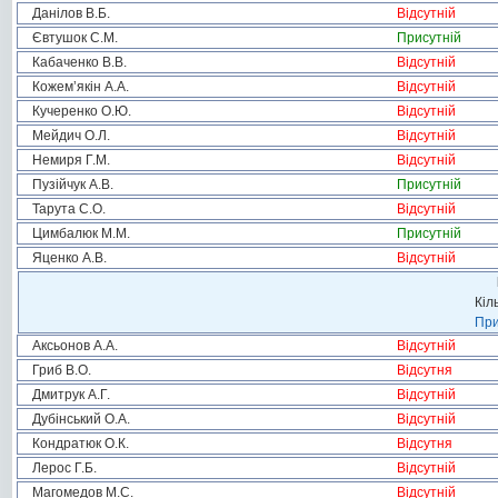
Данілов В.Б.
Відсутній
Євтушок С.М.
Присутній
Кабаченко В.В.
Відсутній
Кожем’якін А.А.
Відсутній
Кучеренко О.Ю.
Відсутній
Мейдич О.Л.
Відсутній
Немиря Г.М.
Відсутній
Пузійчук А.В.
Присутній
Тарута С.О.
Відсутній
Цимбалюк М.М.
Присутній
Яценко А.В.
Відсутній
Кіл
При
Аксьонов А.А.
Відсутній
Гриб В.О.
Відсутня
Дмитрук А.Г.
Відсутній
Дубінський О.А.
Відсутній
Кондратюк О.К.
Відсутня
Лерос Г.Б.
Відсутній
Магомедов М.С.
Відсутній