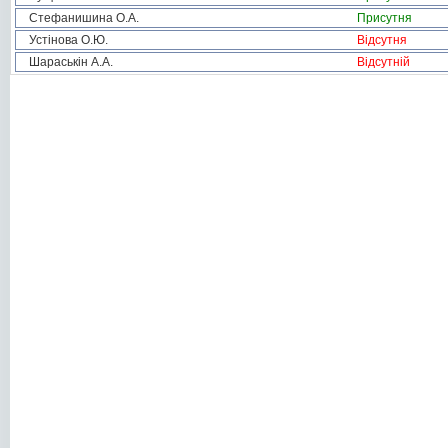
Стефанишина О.А.
Присутня
Устінова О.Ю.
Відсутня
Шараськін А.А.
Відсутній