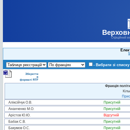
Верховн
Офіційний в
Елек
1
- Вибрати зі списку
Зберегти
в
форматі RTF
Фракція політ
Кіль
Прис
Аліксійчук О.В.
Присутній
Ананченко М.О.
Присутній
Арістов Ю.Ю.
Відсутній
Бабак С.В.
Присутній
Бакумов О.С.
Присутній