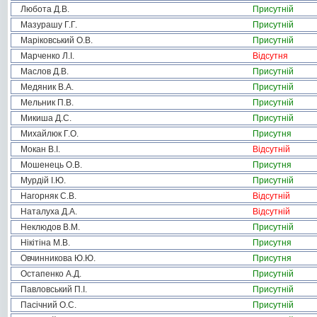
Любота Д.В.
Присутній
Мазурашу Г.Г.
Присутній
Маріковський О.В.
Присутній
Марченко Л.І.
Відсутня
Маслов Д.В.
Присутній
Медяник В.А.
Присутній
Мельник П.В.
Присутній
Микиша Д.С.
Присутній
Михайлюк Г.О.
Присутня
Мокан В.І.
Відсутній
Мошенець О.В.
Присутня
Мурдій І.Ю.
Присутній
Нагорняк С.В.
Відсутній
Наталуха Д.А.
Відсутній
Неклюдов В.М.
Присутній
Нікітіна М.В.
Присутня
Овчинникова Ю.Ю.
Присутня
Остапенко А.Д.
Присутній
Павловський П.І.
Присутній
Пасічний О.С.
Присутній