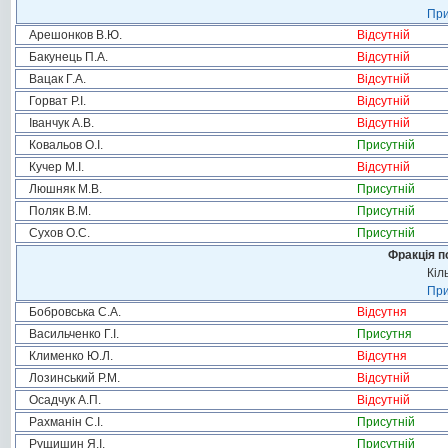
При
Арешонков В.Ю.
Відсутній
Бакунець П.А.
Відсутній
Вацак Г.А.
Відсутній
Горват Р.І.
Відсутній
Іванчук А.В.
Відсутній
Ковальов О.І.
Присутній
Кучер М.І.
Відсутній
Люшняк М.В.
Присутній
Поляк В.М.
Присутній
Сухов О.С.
Присутній
Фракція п
Кіл
При
Бобровська С.А.
Відсутня
Васильченко Г.І.
Присутня
Клименко Ю.Л.
Відсутня
Лозинський Р.М.
Відсутній
Осадчук А.П.
Відсутній
Рахманін С.І.
Присутній
Рущишин Я.І.
Присутній