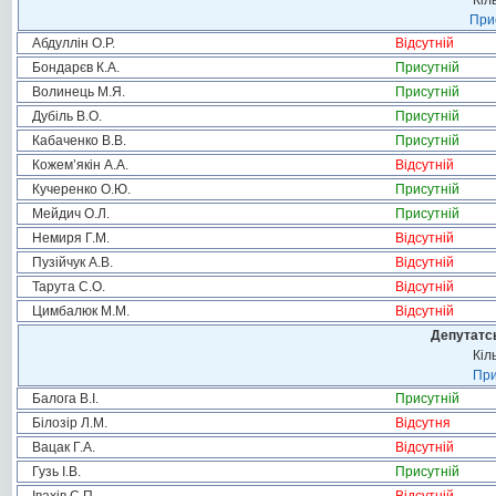
Кіл
Прис
Абдуллін О.Р.
Відсутній
Бондарєв К.А.
Присутній
Волинець М.Я.
Присутній
Дубіль В.О.
Присутній
Кабаченко В.В.
Присутній
Кожем’якін А.А.
Відсутній
Кучеренко О.Ю.
Присутній
Мейдич О.Л.
Присутній
Немиря Г.М.
Відсутній
Пузійчук А.В.
Відсутній
Тарута С.О.
Відсутній
Цимбалюк М.М.
Відсутній
Депутатсь
Кіл
При
Балога В.І.
Присутній
Білозір Л.М.
Відсутня
Вацак Г.А.
Відсутній
Гузь І.В.
Присутній