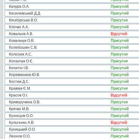
Качура О.А.
Присутній
Кисилевський Д.Д.
Присутній
Кінзбурська В.О.
Присутня
Клочко А.А.
Присутній
Ковальов А.В.
Відсутній
Ковальчук О.В.
Присутній
Колебошин С.В.
Присутній
Колісник А.С.
Присутня
Копанчук О.Є.
Присутня
Копитін І.В.
Присутній
Корявченков Ю.В.
Присутній
Костюк Д.С.
Присутній
Кравчук Є.М.
Присутня
Красов О.І.
Відсутній
Криворучкіна О.В.
Присутня
Крячко М.В.
Присутній
Кузнєцов О.О.
Присутній
Культенко А.В.
Відсутній
Куницький О.О.
Присутній
Леонов О.О.
Присутній