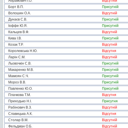
Абрамович І.О.
Відсутній
Борт В.П.
Присутній
Волошин О.А.
Відсутній
Дунаєв С.В.
Присутній
Іоффе Ю.Я.
Присутній
Кальцев В.Ф.
Відсутній
Кива І.В.
Присутній
Козак Т.Р.
Відсутній
Королевська Н.Ю.
Відсутня
Ларін С.М.
Відсутній
Льовочкін С.В.
Присутній
Макаренко М.В.
Присутній
Мамоян С.Ч.
Присутній
Мороз В.В.
Присутній
Павленко Ю.О.
Присутній
Плачкова Т.М.
Відсутня
Приходько Н.І.
Присутня
Рабінович В.З.
Відсутній
Славицька А.К.
Відсутня
Столар В.М.
Відсутній
Фельдман О.Б.
Відсутній