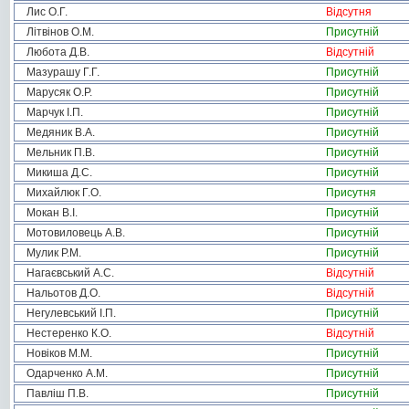
Лис О.Г.
Відсутня
Літвінов О.М.
Присутній
Любота Д.В.
Відсутній
Мазурашу Г.Г.
Присутній
Марусяк О.Р.
Присутній
Марчук І.П.
Присутній
Медяник В.А.
Присутній
Мельник П.В.
Присутній
Микиша Д.С.
Присутній
Михайлюк Г.О.
Присутня
Мокан В.І.
Присутній
Мотовиловець А.В.
Присутній
Мулик Р.М.
Присутній
Нагаєвський А.С.
Відсутній
Нальотов Д.О.
Відсутній
Негулевський І.П.
Присутній
Нестеренко К.О.
Відсутній
Новіков М.М.
Присутній
Одарченко А.М.
Присутній
Павліш П.В.
Присутній