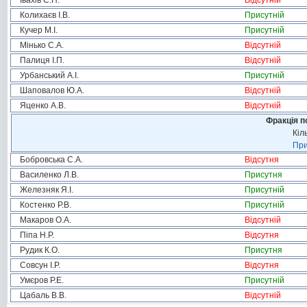
Івахів С.П.
Відсутній
Колихаєв І.В.
Присутній
Кучер М.І.
Присутній
Мінько С.А.
Відсутній
Палиця І.П.
Відсутній
Урбанський А.І.
Присутній
Шаповалов Ю.А.
Відсутній
Яценко А.В.
Відсутній
Фракція п
Кіл
При
Бобровська С.А.
Відсутня
Василенко Л.В.
Присутня
Железняк Я.І.
Присутній
Костенко Р.В.
Присутній
Макаров О.А.
Відсутній
Піпа Н.Р.
Відсутня
Рудик К.О.
Присутня
Совсун І.Р.
Відсутня
Умєров Р.Е.
Присутній
Цабаль В.В.
Відсутній