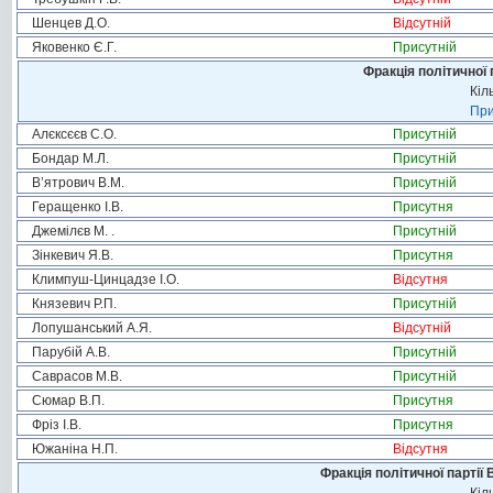
Шенцев Д.О.
Відсутній
Яковенко Є.Г.
Присутній
Фракція політичної 
Кіл
При
Алєксєєв С.О.
Присутній
Бондар М.Л.
Присутній
В’ятрович В.М.
Присутній
Геращенко І.В.
Присутня
Джемілєв М. .
Присутній
Зінкевич Я.В.
Присутня
Климпуш-Цинцадзе І.О.
Відсутня
Князевич Р.П.
Присутній
Лопушанський А.Я.
Відсутній
Парубій А.В.
Присутній
Саврасов М.В.
Присутній
Сюмар В.П.
Присутня
Фріз І.В.
Присутня
Южаніна Н.П.
Відсутня
Фракція політичної партії