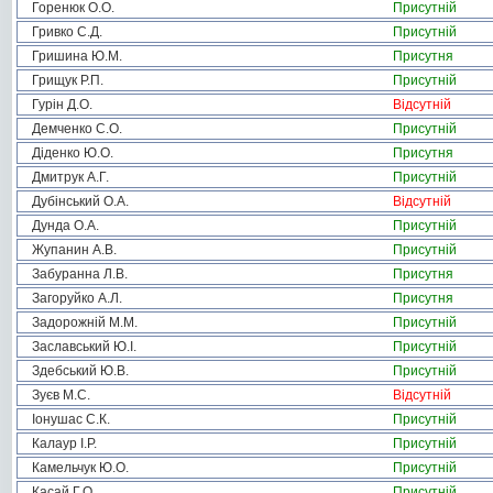
Горенюк О.О.
Присутній
Гривко С.Д.
Присутній
Гришина Ю.М.
Присутня
Грищук Р.П.
Присутній
Гурін Д.О.
Відсутній
Демченко С.О.
Присутній
Діденко Ю.О.
Присутня
Дмитрук А.Г.
Присутній
Дубінський О.А.
Відсутній
Дунда О.А.
Присутній
Жупанин А.В.
Присутній
Забуранна Л.В.
Присутня
Загоруйко А.Л.
Присутня
Задорожній М.М.
Присутній
Заславський Ю.І.
Присутній
Здебський Ю.В.
Присутній
Зуєв М.С.
Відсутній
Іонушас С.К.
Присутній
Калаур І.Р.
Присутній
Камельчук Ю.О.
Присутній
Касай Г.О.
Присутній