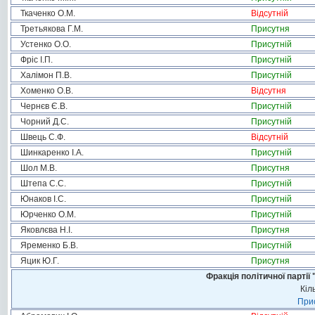
Ткаченко О.М.
Відсутній
Третьякова Г.М.
Присутня
Устенко О.О.
Присутній
Фріс І.П.
Присутній
Халімон П.В.
Присутній
Хоменко О.В.
Відсутня
Чернєв Є.В.
Присутній
Чорний Д.С.
Присутній
Швець С.Ф.
Відсутній
Шинкаренко І.А.
Присутній
Шол М.В.
Присутня
Штепа С.С.
Присутній
Юнаков І.С.
Присутній
Юрченко О.М.
Присутній
Яковлєва Н.І.
Присутня
Яременко Б.В.
Присутній
Яцик Ю.Г.
Присутня
Фракція політичної пар
Кіл
Прис