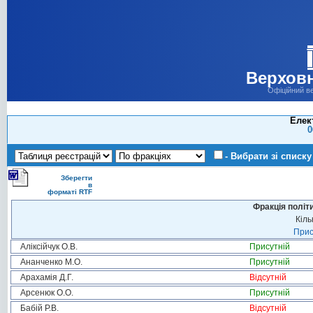
Верховн
Офіційний в
Елек
0
- Вибрати зі списку
Зберегти
в
форматі RTF
Фракція політ
Кіль
Прис
Аліксійчук О.В.
Присутній
Ананченко М.О.
Присутній
Арахамія Д.Г.
Відсутній
Арсенюк О.О.
Присутній
Бабій Р.В.
Відсутній