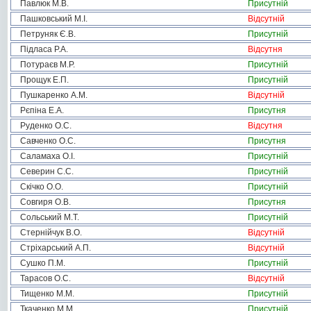
Павлюк М.В.
Присутній
Пашковський М.І.
Відсутній
Петруняк Є.В.
Присутній
Підласа Р.А.
Відсутня
Потураєв М.Р.
Присутній
Прощук Е.П.
Присутній
Пушкаренко А.М.
Відсутній
Рєпіна Е.А.
Присутня
Руденко О.С.
Відсутня
Савченко О.С.
Присутня
Саламаха О.І.
Присутній
Северин С.С.
Присутній
Скічко О.О.
Присутній
Совгиря О.В.
Присутня
Сольський М.Т.
Присутній
Стернійчук В.О.
Відсутній
Стріхарський А.П.
Відсутній
Сушко П.М.
Присутній
Тарасов О.С.
Відсутній
Тищенко М.М.
Присутній
Ткаченко М.М.
Присутній