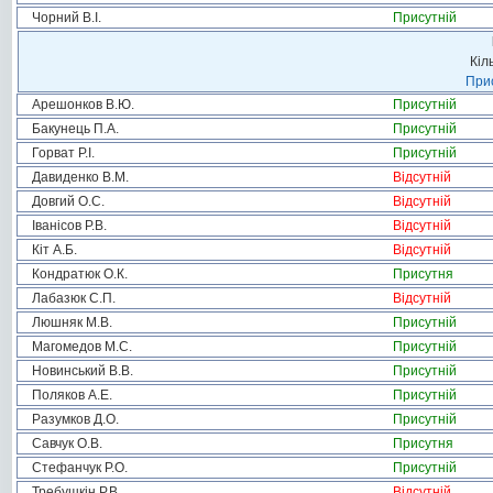
Чорний В.І.
Присутній
Кіл
Прис
Арешонков В.Ю.
Присутній
Бакунець П.А.
Присутній
Горват Р.І.
Присутній
Давиденко В.М.
Відсутній
Довгий О.С.
Відсутній
Іванісов Р.В.
Відсутній
Кіт А.Б.
Відсутній
Кондратюк О.К.
Присутня
Лабазюк С.П.
Відсутній
Люшняк М.В.
Присутній
Магомедов М.С.
Присутній
Новинський В.В.
Присутній
Поляков А.Е.
Присутній
Разумков Д.О.
Присутній
Савчук О.В.
Присутня
Стефанчук Р.О.
Присутній
Требушкін Р.В.
Відсутній