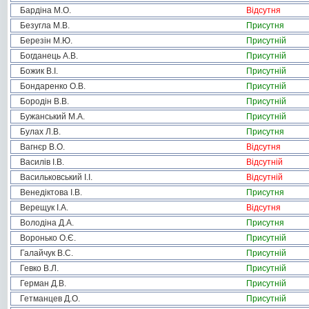
Бардіна М.О.
Відсутня
Безугла М.В.
Присутня
Березін М.Ю.
Присутній
Богданець А.В.
Присутній
Божик В.І.
Присутній
Бондаренко О.В.
Присутній
Бородін В.В.
Присутній
Бужанський М.А.
Присутній
Булах Л.В.
Присутня
Вагнєр В.О.
Відсутня
Василів І.В.
Відсутній
Васильковський І.І.
Відсутній
Венедіктова І.В.
Присутня
Верещук І.А.
Відсутня
Володіна Д.А.
Присутня
Воронько О.Є.
Присутній
Галайчук В.С.
Присутній
Гевко В.Л.
Присутній
Герман Д.В.
Присутній
Гетманцев Д.О.
Присутній