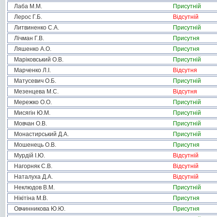
Лаба М.М.
Присутній
Лерос Г.Б.
Відсутній
Литвиненко С.А.
Присутній
Лічман Г.В.
Присутня
Ляшенко А.О.
Присутня
Маріковський О.В.
Присутній
Марченко Л.І.
Відсутня
Матусевич О.Б.
Присутній
Мезенцева М.С.
Відсутня
Мережко О.О.
Присутній
Мисягін Ю.М.
Присутній
Мовчан О.В.
Присутній
Монастирський Д.А.
Присутній
Мошенець О.В.
Присутня
Мурдій І.Ю.
Відсутній
Нагорняк С.В.
Відсутній
Наталуха Д.А.
Відсутній
Неклюдов В.М.
Присутній
Нікітіна М.В.
Присутня
Овчинникова Ю.Ю.
Присутня