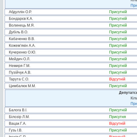
Кіл
При
Абдуллін О.Р.
Присутній
Бондарєв К.А.
Присутній
Волинець М.Я.
Присутній
Дубіль В.О.
Присутній
Кабаченко В.В.
Присутній
Кожем’якін А.А.
Присутній
Кучеренко О.Ю.
Присутній
Мейдич О.Л.
Присутній
Немиря Г.М.
Присутній
Пузійчук А.В.
Присутній
Тарута С.О.
Відсутній
Цимбалюк М.М.
Присутній
Депутатсь
Кіл
При
Балога В.І.
Присутній
Білозір Л.М.
Присутня
Вацак Г.А.
Відсутній
Гузь І.В.
Присутній