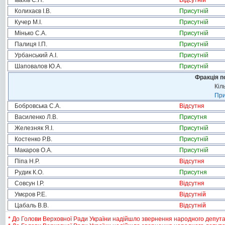
Івахів С.П.
Відсутній
Колихаєв І.В.
Присутній
Кучер М.І.
Присутній
Мінько С.А.
Присутній
Палиця І.П.
Присутній
Урбанський А.І.
Присутній
Шаповалов Ю.А.
Присутній
Фракція п
Кіл
При
Бобровська С.А.
Відсутня
Василенко Л.В.
Присутня
Железняк Я.І.
Присутній
Костенко Р.В.
Присутній
Макаров О.А.
Присутній
Піпа Н.Р.
Відсутня
Рудик К.О.
Присутня
Совсун І.Р.
Відсутня
Умєров Р.Е.
Відсутній
Цабаль В.В.
Відсутній
* До Голови Верховної Ради України надійшло звернення народного депутата