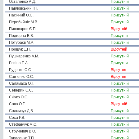
Остапенко А.Д.
Присутній
Павловський П.І.
Присутній
Пасічний О.С.
Присутній
Перебийніс М.В.
Присутній
Пивоваров Є.П.
Відсутній
Подгорна В.В.
Присутня
Потураєв М.Р.
Присутній
Прощук Е.П.
Відсутній
Пушкаренко А.М.
Присутній
Рєпіна Е.А.
Присутня
Руденко О.С.
Відсутня
Савченко О.С.
Відсутня
Саламаха О.І.
Присутній
Северин С.С.
Присутній
Скічко О.О.
Присутній
Сова О.Г.
Відсутній
Соломчук Д.В.
Присутній
Соха Р.В.
Присутній
Стефанчук М.О.
Присутній
Струневич В.О.
Присутній
Тарасенко Т.П.
Присутній