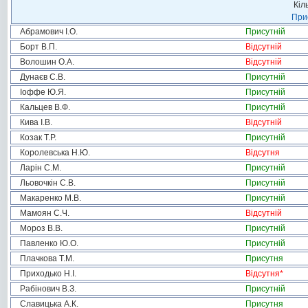
Кіл
Прис
Абрамович І.О.
Присутній
Борт В.П.
Відсутній
Волошин О.А.
Відсутній
Дунаєв С.В.
Присутній
Іоффе Ю.Я.
Присутній
Кальцев В.Ф.
Присутній
Кива І.В.
Відсутній
Козак Т.Р.
Присутній
Королевська Н.Ю.
Відсутня
Ларін С.М.
Присутній
Льовочкін С.В.
Присутній
Макаренко М.В.
Присутній
Мамоян С.Ч.
Відсутній
Мороз В.В.
Присутній
Павленко Ю.О.
Присутній
Плачкова Т.М.
Присутня
Приходько Н.І.
Відсутня
*
Рабінович В.З.
Присутній
Славицька А.К.
Присутня