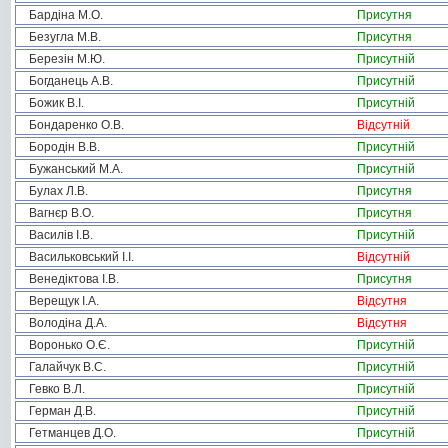
Бардіна М.О.
Присутня
Безугла М.В.
Присутня
Березін М.Ю.
Присутній
Богданець А.В.
Присутній
Божик В.І.
Присутній
Бондаренко О.В.
Відсутній
Бородін В.В.
Присутній
Бужанський М.А.
Присутній
Булах Л.В.
Присутня
Вагнєр В.О.
Присутня
Василів І.В.
Присутній
Васильковський І.І.
Відсутній
Венедіктова І.В.
Присутня
Верещук І.А.
Відсутня
Володіна Д.А.
Відсутня
Воронько О.Є.
Присутній
Галайчук В.С.
Присутній
Гевко В.Л.
Присутній
Герман Д.В.
Присутній
Гетманцев Д.О.
Присутній