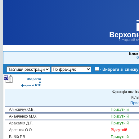
Верховн
Офіційний в
Елек
0
- Вибрати зі списку
Зберегти
в
форматі RTF
Фракція політ
Кіль
Прис
Аліксійчук О.В.
Присутній
Ананченко М.О.
Присутній
Арахамія Д.Г.
Присутній
Арсенюк О.О.
Відсутній
Бабій Р.В.
Присутній