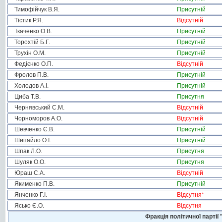
Тимофійчук В.Я.
Присутній
Тістик Р.Я.
Відсутній
Ткаченко О.В.
Присутній
Торохтій Б.Г.
Присутній
Трухін О.М.
Присутній
Федієнко О.П.
Відсутній
Фролов П.В.
Присутній
Холодов А.І.
Присутній
Циба Т.В.
Присутня
Чернявський С.М.
Відсутній
Чорноморов А.О.
Відсутній
Шевченко Є.В.
Присутній
Шипайло О.І.
Присутній
Шпак Л.О.
Присутня
Шуляк О.О.
Присутня
Юраш С.А.
Відсутній
Якименко П.В.
Присутній
Янченко Г.І.
Відсутня
*
Ясько Є.О.
Відсутня
Фракція політичної пар