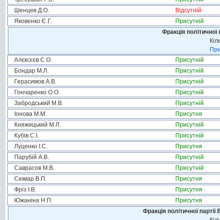
Шенцев Д.О.
Відсутній
Яковенко Є.Г.
Присутній
Фракція політичної 
Кіл
При
Алєксєєв С.О.
Присутній
Бондар М.Л.
Присутній
Герасимов А.В.
Присутній
Гончаренко О.О.
Присутній
Забродський М.В.
Присутній
Іонова М.М.
Присутня
Княжицький М.Л.
Присутній
Кубів С.І.
Присутній
Луценко І.С.
Присутня
Парубій А.В.
Присутній
Саврасов М.В.
Присутній
Сюмар В.П.
Присутня
Фріз І.В.
Присутня
Южаніна Н.П.
Присутня
Фракція політичної партії