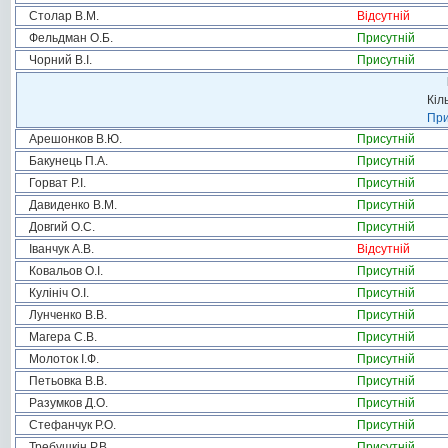
Столар В.М.
Відсутній
Фельдман О.Б.
Присутній
Чорний В.І.
Присутній
Кіл
При
Арешонков В.Ю.
Присутній
Бакунець П.А.
Присутній
Горват Р.І.
Присутній
Давиденко В.М.
Присутній
Довгий О.С.
Присутній
Іванчук А.В.
Відсутній
Ковальов О.І.
Присутній
Кулініч О.І.
Присутній
Лунченко В.В.
Присутній
Магера С.В.
Присутній
Молоток І.Ф.
Присутній
Петьовка В.В.
Присутній
Разумков Д.О.
Присутній
Стефанчук Р.О.
Присутній
Требушкін Р.В.
Присутній