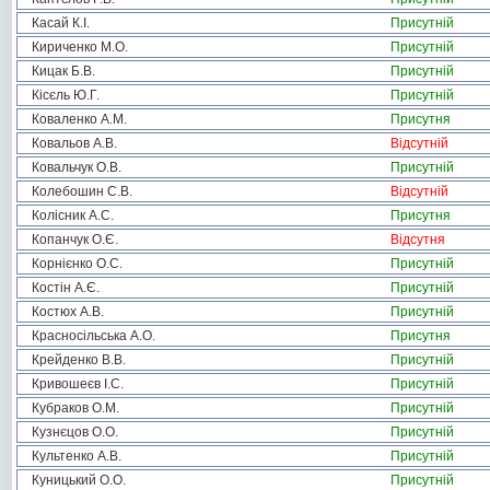
Касай К.І.
Присутній
Кириченко М.О.
Присутній
Кицак Б.В.
Присутній
Кісєль Ю.Г.
Присутній
Коваленко А.М.
Присутня
Ковальов А.В.
Відсутній
Ковальчук О.В.
Присутній
Колебошин С.В.
Відсутній
Колісник А.С.
Присутня
Копанчук О.Є.
Відсутня
Корнієнко О.С.
Присутній
Костін А.Є.
Присутній
Костюх А.В.
Присутній
Красносільська А.О.
Присутня
Крейденко В.В.
Присутній
Кривошеєв І.С.
Присутній
Кубраков О.М.
Присутній
Кузнєцов О.О.
Присутній
Культенко А.В.
Присутній
Куницький О.О.
Присутній