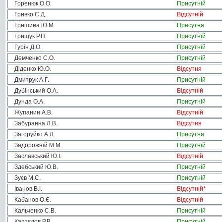
Горенюк О.О.
Присутній
Гривко С.Д.
Відсутній
Гришина Ю.М.
Присутня
Грищук Р.П.
Присутній
Гурін Д.О.
Присутній
Демченко С.О.
Присутній
Діденко Ю.О.
Відсутня
Дмитрук А.Г.
Присутній
Дубінський О.А.
Відсутній
Дунда О.А.
Присутній
Жупанин А.В.
Відсутній
Забуранна Л.В.
Відсутня
Загоруйко А.Л.
Присутня
Задорожній М.М.
Присутній
Заславський Ю.І.
Відсутній
Здебський Ю.В.
Присутній
Зуєв М.С.
Присутній
Іванов В.І.
Відсутній
*
Кабанов О.Є.
Відсутній
Кальченко С.В.
Присутній
Каптєлов Р.В.
Присутній