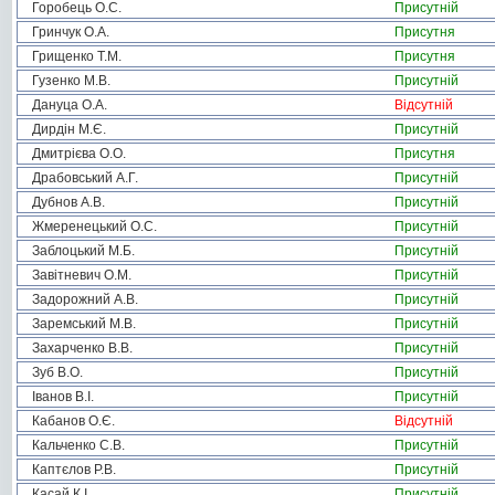
Горобець О.С.
Присутній
Гринчук О.А.
Присутня
Грищенко Т.М.
Присутня
Гузенко М.В.
Присутній
Дануца О.А.
Відсутній
Дирдін М.Є.
Присутній
Дмитрієва О.О.
Присутня
Драбовський А.Г.
Присутній
Дубнов А.В.
Присутній
Жмеренецький О.С.
Присутній
Заблоцький М.Б.
Присутній
Завітневич О.М.
Присутній
Задорожний А.В.
Присутній
Заремський М.В.
Присутній
Захарченко В.В.
Присутній
Зуб В.О.
Присутній
Іванов В.І.
Присутній
Кабанов О.Є.
Відсутній
Кальченко С.В.
Присутній
Каптєлов Р.В.
Присутній
Касай К.І.
Присутній