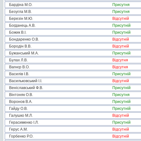
Бардіна М.О.
Присутня
Безугла М.В.
Присутня
Березін М.Ю.
Відсутній
Богданець А.В.
Присутній
Божик В.І.
Присутній
Бондаренко О.В.
Відсутній
Бородін В.В.
Відсутній
Бужанський М.А.
Присутній
Булах Л.В.
Відсутня
Вагнєр В.О.
Відсутня
Василів І.В.
Присутній
Васильковський І.І.
Відсутній
Веніславський Ф.В.
Присутній
Вінтоняк О.В.
Присутня
Воронов В.А.
Присутній
Гайду О.В.
Присутній
Галушко М.Л.
Відсутній
Герасименко І.Л.
Присутній
Герус А.М.
Відсутній
Горбенко Р.О.
Відсутній