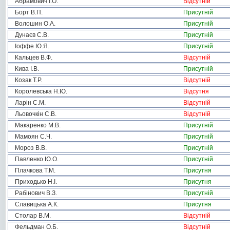
Абрамович І.О.
Відсутній
Борт В.П.
Присутній
Волошин О.А.
Присутній
Дунаєв С.В.
Присутній
Іоффе Ю.Я.
Присутній
Кальцев В.Ф.
Відсутній
Кива І.В.
Присутній
Козак Т.Р.
Відсутній
Королевська Н.Ю.
Відсутня
Ларін С.М.
Відсутній
Льовочкін С.В.
Відсутній
Макаренко М.В.
Присутній
Мамоян С.Ч.
Присутній
Мороз В.В.
Присутній
Павленко Ю.О.
Присутній
Плачкова Т.М.
Присутня
Приходько Н.І.
Присутня
Рабінович В.З.
Присутній
Славицька А.К.
Присутня
Столар В.М.
Відсутній
Фельдман О.Б.
Відсутній