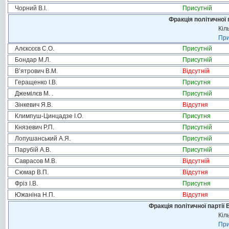
Чорний В.І.
Присутній
Фракція політичної 
Кіл
При
Алєксєєв С.О.
Присутній
Бондар М.Л.
Присутній
В’ятрович В.М.
Відсутній
Геращенко І.В.
Присутня
Джемілєв М. .
Присутній
Зінкевич Я.В.
Відсутня
Климпуш-Цинцадзе І.О.
Присутня
Князевич Р.П.
Присутній
Лопушанський А.Я.
Присутній
Парубій А.В.
Присутній
Саврасов М.В.
Відсутній
Сюмар В.П.
Відсутня
Фріз І.В.
Присутня
Южаніна Н.П.
Відсутня
Фракція політичної партії
Кіл
При