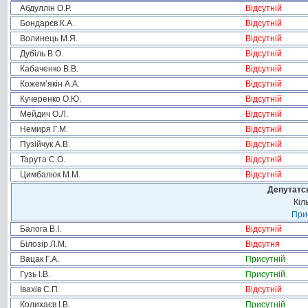
Абдуллін О.Р.
Відсутній
Бондарєв К.А.
Відсутній
Волинець М.Я.
Відсутній
Дубіль В.О.
Відсутній
Кабаченко В.В.
Відсутній
Кожем’якін А.А.
Відсутній
Кучеренко О.Ю.
Відсутній
Мейдич О.Л.
Відсутній
Немиря Г.М.
Відсутній
Пузійчук А.В.
Відсутній
Тарута С.О.
Відсутній
Цимбалюк М.М.
Відсутній
Депутатсь
Кіл
Прис
Балога В.І.
Відсутній
Білозір Л.М.
Відсутня
Вацак Г.А.
Присутній
Гузь І.В.
Присутній
Івахів С.П.
Відсутній
Колихаєв І.В.
Присутній