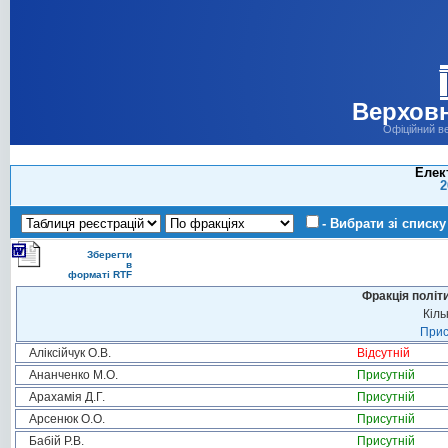
Верховн
Офіційний в
Елек
2
- Вибрати зі списку
Зберегти
в
форматі RTF
Фракція політ
Кіль
Прис
Аліксійчук О.В.
Відсутній
Ананченко М.О.
Присутній
Арахамія Д.Г.
Присутній
Арсенюк О.О.
Присутній
Бабій Р.В.
Присутній