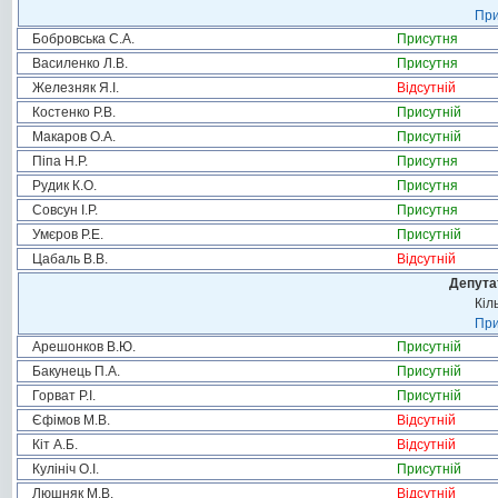
При
Бобровська С.А.
Присутня
Василенко Л.В.
Присутня
Железняк Я.І.
Відсутній
Костенко Р.В.
Присутній
Макаров О.А.
Присутній
Піпа Н.Р.
Присутня
Рудик К.О.
Присутня
Совсун І.Р.
Присутня
Умєров Р.Е.
Присутній
Цабаль В.В.
Відсутній
Депута
Кіл
При
Арешонков В.Ю.
Присутній
Бакунець П.А.
Присутній
Горват Р.І.
Присутній
Єфімов М.В.
Відсутній
Кіт А.Б.
Відсутній
Кулініч О.І.
Присутній
Люшняк М.В.
Відсутній