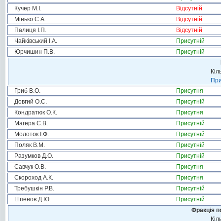
Кучер М.І.
Відсутній
Мінько С.А.
Відсутній
Палиця І.П.
Відсутній
Чайківський І.А.
Присутній
Юрчишин П.В.
Присутній
Кіл
При
Гриб В.О.
Присутня
Довгий О.С.
Присутній
Кондратюк О.К.
Присутня
Магера С.В.
Присутній
Молоток І.Ф.
Присутній
Поляк В.М.
Присутній
Разумков Д.О.
Присутній
Савчук О.В.
Присутня
Скороход А.К.
Присутня
Требушкін Р.В.
Присутній
Шпенов Д.Ю.
Присутній
Фракція п
Кіл