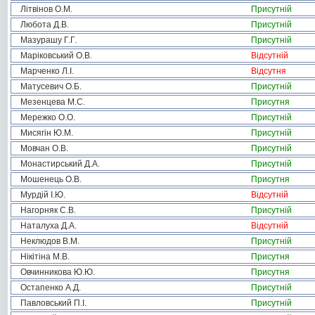
Літвінов О.М.
Присутній
Любота Д.В.
Присутній
Мазурашу Г.Г.
Присутній
Маріковський О.В.
Відсутній
Марченко Л.І.
Відсутня
Матусевич О.Б.
Присутній
Мезенцева М.С.
Присутня
Мережко О.О.
Присутній
Мисягін Ю.М.
Присутній
Мовчан О.В.
Присутній
Монастирський Д.А.
Присутній
Мошенець О.В.
Присутня
Мурдій І.Ю.
Відсутній
Нагорняк С.В.
Присутній
Наталуха Д.А.
Відсутній
Неклюдов В.М.
Присутній
Нікітіна М.В.
Присутня
Овчинникова Ю.Ю.
Присутня
Остапенко А.Д.
Присутній
Павловський П.І.
Присутній