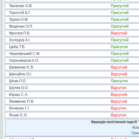
Ткаченко О.В.
Присутній
Торохтій Б.Г.
Присутній
Трухін О.М.
Присутній
Федієнко О.П.
Присутній
Фролов П.В.
Відсутній
Холодов А.І.
Присутній
Циба Т.В.
Присутня
Чернявський С.М.
Присутній
Чорноморов А.О.
Присутній
Шевченко Є.В.
Відсутній
Шипайло О.І.
Відсутній
Шпак Л.О.
Присутня
Шуляк О.О.
Відсутня
Юраш С.А.
Відсутній
Якименко П.В.
Відсутній
Янченко Г.І.
Відсутня
Ясько Є.О.
Відсутня
Фракція політичної пар
Кіл
Прис