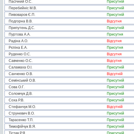
Пасічний О.С.
Присутній
Перебийніс М.В.
Присутній
Пивоваров Є.П.
Присутній
Подгорна В.В.
Відсутня
Припутень Д.С.
Присутній
Пуртова А.А.
Присутня
Радіна А.О.
Відсутня
Рєпіна Е.А.
Присутня
Руденко О.С.
Відсутня
Савченко О.С.
Відсутня
Саламаха О.І.
Присутній
Санченко О.В.
Відсутній
Семінський О.В.
Присутній
Сова О.Г.
Присутній
Соломчук Д.В.
Присутній
Соха Р.В.
Присутній
Стефанчук М.О.
Відсутній
Струневич В.О.
Присутній
Тарасенко Т.П.
Присутній
Тимофійчук В.Я.
Присутній
Тістик Р.Я.
Присутній