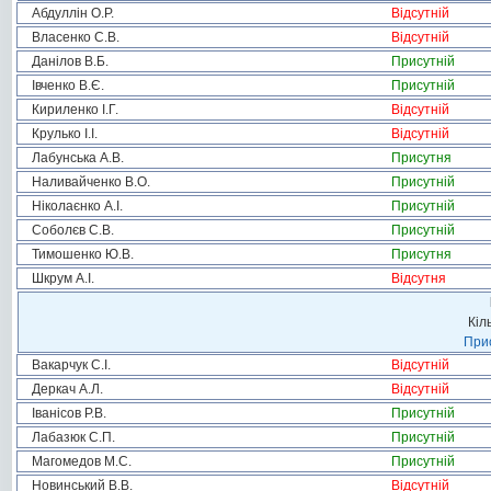
Абдуллін О.Р.
Відсутній
Власенко С.В.
Відсутній
Данілов В.Б.
Присутній
Івченко В.Є.
Присутній
Кириленко І.Г.
Відсутній
Крулько І.І.
Відсутній
Лабунська А.В.
Присутня
Наливайченко В.О.
Присутній
Ніколаєнко А.І.
Присутній
Соболєв С.В.
Присутній
Тимошенко Ю.В.
Присутня
Шкрум А.І.
Відсутня
Кіл
Прис
Вакарчук С.І.
Відсутній
Деркач А.Л.
Відсутній
Іванісов Р.В.
Присутній
Лабазюк С.П.
Присутній
Магомедов М.С.
Присутній
Новинський В.В.
Відсутній