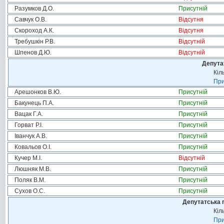
Разумков Д.О.
Присутній
Савчук О.В.
Відсутня
Скороход А.К.
Відсутня
Требушкін Р.В.
Відсутній
Шпенов Д.Ю.
Відсутній
Депута
Кіл
При
Арешонков В.Ю.
Присутній
Бакунець П.А.
Присутній
Вацак Г.А.
Присутній
Горват Р.І.
Присутній
Іванчук А.В.
Присутній
Ковальов О.І.
Присутній
Кучер М.І.
Відсутній
Люшняк М.В.
Присутній
Поляк В.М.
Присутній
Сухов О.С.
Присутній
Депутатська 
Кіл
При