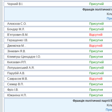
Чорний В.І.
Присутній
Фракція політичної 
Кіл
При
Алєксєєв С.О.
Присутній
Бондар М.Л.
Присутній
В’ятрович В.М.
Відсутній
Геращенко І.В.
Присутня
Джемілєв М. .
Відсутній
Зінкевич Я.В.
Присутня
Климпуш-Цинцадзе І.О.
Присутня
Князевич Р.П.
Присутній
Лопушанський А.Я.
Присутній
Парубій А.В.
Присутній
Саврасов М.В.
Відсутній
Сюмар В.П.
Присутня
Фріз І.В.
Присутня
Южаніна Н.П.
Присутня
Фракція політичної партії
Кіл
Прис