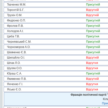
Ткаченко М.М.
Присутній
Торохтій Б.Г.
Відсутній
Трухін О.М.
Відсутній
Федієнко О.П.
Присутній
Фролов П.В.
Присутній
Холодов А.І.
Присутній
Циба Т.В.
Присутня
Чернявський С.М.
Присутній
Чорноморов А.О.
Присутній
Шевченко Є.В.
Присутній
Шипайло О.І.
Відсутній
Шпак Л.О.
Відсутня
Шуляк О.О.
Відсутня
Юраш С.А.
Присутній
Якименко П.В.
Відсутній
Янченко Г.І.
Відсутня
Ясько Є.О.
Відсутня
Фракція політичної пар
Кіл
Прис