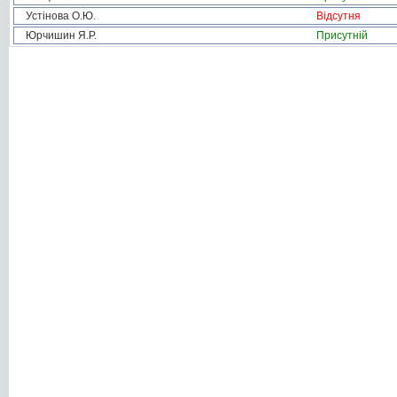
Устінова О.Ю.
Відсутня
Юрчишин Я.Р.
Присутній