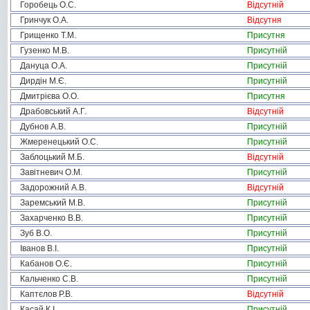
Горобець О.С.
Відсутній
Гринчук О.А.
Відсутня
Грищенко Т.М.
Присутня
Гузенко М.В.
Присутній
Дануца О.А.
Присутній
Дирдін М.Є.
Присутній
Дмитрієва О.О.
Присутня
Драбовський А.Г.
Відсутній
Дубнов А.В.
Присутній
Жмеренецький О.С.
Присутній
Заблоцький М.Б.
Відсутній
Завітневич О.М.
Присутній
Задорожний А.В.
Відсутній
Заремський М.В.
Присутній
Захарченко В.В.
Присутній
Зуб В.О.
Присутній
Іванов В.І.
Присутній
Кабанов О.Є.
Присутній
Кальченко С.В.
Присутній
Каптєлов Р.В.
Відсутній
Касай К.І.
Присутній