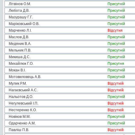
Літвінов О.М.
Присутній
Любота Д.В.
Присутній
Мазурашу Г.Г.
Присутній
Маріковський О.В.
Присутній
Марченко Л.І.
Відсутня
Маслов Д.В.
Присутній
Медяник В.А.
Присутній
Мельник П.В.
Присутній
Микиша Д.С.
Присутній
Михайлюк Г.О.
Присутня
Мокан В.І.
Присутній
Мотовиловець А.В.
Присутній
Мулик Р.М.
Відсутній
Нагаєвський А.С.
Відсутній
Нальотов Д.О.
Присутній
Негулевський І.П.
Відсутній
Нестеренко К.О.
Відсутній
Новіков М.М.
Присутній
Одарченко А.М.
Присутній
Павліш П.В.
Відсутній