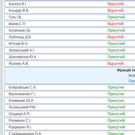
Балога В.І.
Відсутній
Бондар В.В.
Відсутній
Гузь І.В.
Присутній
Івахів С.П.
Відсутній
Колихаєв І.В.
Присутній
Лубінець Д.В.
Відсутній
М’ялик В.Н.
Присутній
Урбанський А.І.
Присутній
Шаповалов Ю.А.
Присутній
Яценко А.В.
Відсутній
Фракція п
Кіл
При
Бобровська С.А.
Присутня
Васильченко Г.І.
Присутня
Клименко Ю.Л.
Присутня
Лозинський Р.М.
Присутній
Осадчук А.П.
Присутній
Рахманін С.І.
Присутній
Рущишин Я.І.
Присутній
Стефанишина О.А.
Присутня