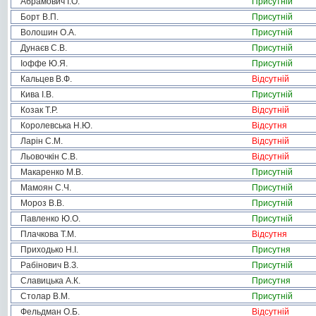
Абрамович І.О.
Присутній
Борт В.П.
Присутній
Волошин О.А.
Присутній
Дунаєв С.В.
Присутній
Іоффе Ю.Я.
Присутній
Кальцев В.Ф.
Відсутній
Кива І.В.
Присутній
Козак Т.Р.
Відсутній
Королевська Н.Ю.
Відсутня
Ларін С.М.
Відсутній
Льовочкін С.В.
Відсутній
Макаренко М.В.
Присутній
Мамоян С.Ч.
Присутній
Мороз В.В.
Присутній
Павленко Ю.О.
Присутній
Плачкова Т.М.
Відсутня
Приходько Н.І.
Присутня
Рабінович В.З.
Присутній
Славицька А.К.
Присутня
Столар В.М.
Присутній
Фельдман О.Б.
Відсутній