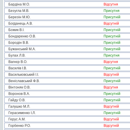
Бардіна М.О.
Відсутня
Безугла М.В.
Присутня
Березін М.Ю.
Присутній
Богданець А.В.
Відсутній
Божик В.І.
Присутній
Бондаренко О.В.
Присутній
Бородін В.В.
Присутній
Бужанський М.А.
Присутній
Булах Л.В.
Присутня
Вагнєр В.О.
Відсутня
Василів І.В.
Присутній
Васильковський І.І.
Відсутній
Веніславський Ф.В.
Присутній
Вінтоняк О.В.
Відсутня
Воронов В.А.
Присутній
Гайду О.В.
Присутній
Галушко М.Л.
Відсутній
Герасименко І.Л.
Присутній
Герус А.М.
Відсутній
Горбенко Р.О.
Відсутній