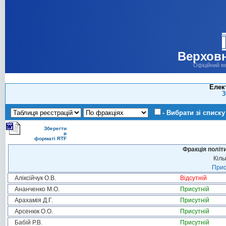
Верховн
Офіційний в
Елек
3
- Вибрати зі списку
Зберегти
в
форматі RTF
Фракція політ
Кіль
Прис
Аліксійчук О.В.
Відсутній
Ананченко М.О.
Присутній
Арахамія Д.Г.
Присутній
Арсенюк О.О.
Присутній
Бабій Р.В.
Присутній