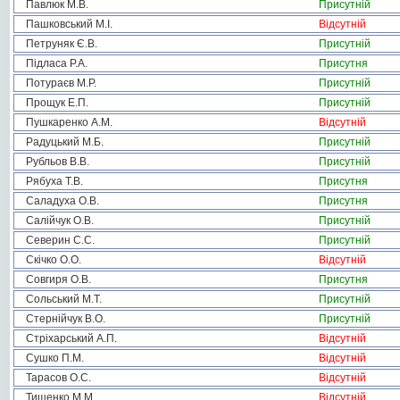
Павлюк М.В.
Присутній
Пашковський М.І.
Відсутній
Петруняк Є.В.
Присутній
Підласа Р.А.
Присутня
Потураєв М.Р.
Присутній
Прощук Е.П.
Присутній
Пушкаренко А.М.
Відсутній
Радуцький М.Б.
Присутній
Рубльов В.В.
Присутній
Рябуха Т.В.
Присутня
Саладуха О.В.
Присутня
Салійчук О.В.
Присутній
Северин С.С.
Присутній
Скічко О.О.
Відсутній
Совгиря О.В.
Присутня
Сольський М.Т.
Присутній
Стернійчук В.О.
Присутній
Стріхарський А.П.
Відсутній
Сушко П.М.
Відсутній
Тарасов О.С.
Відсутній
Тищенко М.М.
Відсутній