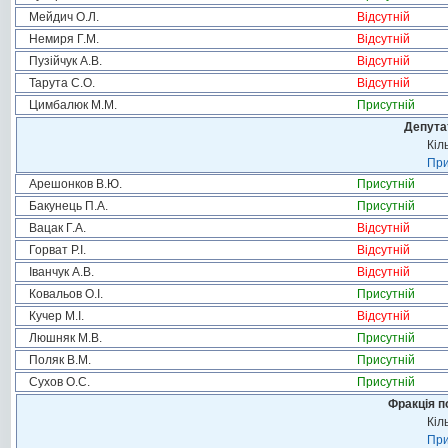
Мейдич О.Л.
Відсутній
Немиря Г.М.
Відсутній
Пузійчук А.В.
Відсутній
Тарута С.О.
Відсутній
Цимбалюк М.М.
Присутній
Депута
Кіл
При
Арешонков В.Ю.
Присутній
Бакунець П.А.
Присутній
Вацак Г.А.
Відсутній
Горват Р.І.
Відсутній
Іванчук А.В.
Відсутній
Ковальов О.І.
Присутній
Кучер М.І.
Відсутній
Люшняк М.В.
Присутній
Поляк В.М.
Присутній
Сухов О.С.
Присутній
Фракція п
Кіл
При