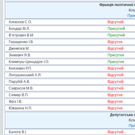
Фракція політичної 
Кіл
Прис
Алєксєєв С.О.
Відсутній
Бондар М.Л.
Присутній
В’ятрович В.М.
Присутній
Геращенко І.В.
Відсутня
Джемілєв М. .
Відсутній
Зінкевич Я.В.
Присутня
Климпуш-Цинцадзе І.О.
Присутня
Князевич Р.П.
Відсутній
Лопушанський А.Я.
Відсутній
Парубій А.В.
Відсутній
Саврасов М.В.
Відсутній
Сюмар В.П.
Відсутня
Фріз І.В.
Відсутня
Южаніна Н.П.
Відсутня
Депутатська 
Кіл
При
Балога В.І.
Відсутній