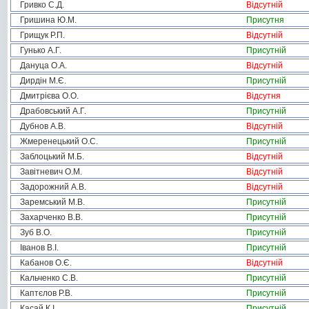
Гривко С.Д.
Відсутній
Гришина Ю.М.
Присутня
Грищук Р.П.
Відсутній
Гунько А.Г.
Присутній
Дануца О.А.
Відсутній
Дирдін М.Є.
Присутній
Дмитрієва О.О.
Відсутня
Драбовський А.Г.
Присутній
Дубнов А.В.
Відсутній
Жмеренецький О.С.
Присутній
Заблоцький М.Б.
Відсутній
Завітневич О.М.
Відсутній
Задорожний А.В.
Відсутній
Заремський М.В.
Присутній
Захарченко В.В.
Присутній
Зуб В.О.
Присутній
Іванов В.І.
Присутній
Кабанов О.Є.
Відсутній
Кальченко С.В.
Присутній
Каптєлов Р.В.
Присутній
Касай К.І.
Присутній