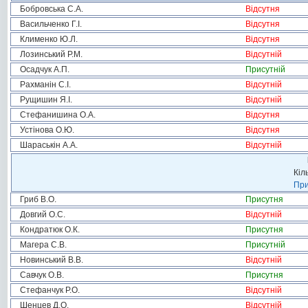
Бобровська С.А.
Відсутня
Васильченко Г.І.
Відсутня
Клименко Ю.Л.
Відсутня
Лозинський Р.М.
Відсутній
Осадчук А.П.
Присутній
Рахманін С.І.
Відсутній
Рущишин Я.І.
Відсутній
Стефанишина О.А.
Відсутня
Устінова О.Ю.
Відсутня
Шараськін А.А.
Відсутній
Кіл
При
Гриб В.О.
Присутня
Довгий О.С.
Відсутній
Кондратюк О.К.
Присутня
Магера С.В.
Присутній
Новинський В.В.
Відсутній
Савчук О.В.
Присутня
Стефанчук Р.О.
Відсутній
Шенцев Д.О.
Відсутній