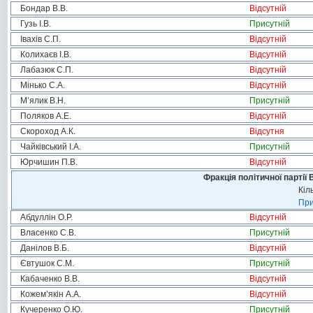
Бондар В.В.
Відсутній
Гузь І.В.
Присутній
Івахів С.П.
Відсутній
Колихаєв І.В.
Відсутній
Лабазюк С.П.
Відсутній
Мінько С.А.
Відсутній
М’ялик В.Н.
Присутній
Поляков А.Е.
Відсутній
Скороход А.К.
Відсутня
Чайківський І.А.
Присутній
Юрчишин П.В.
Відсутній
Фракція політичної партії
Кіл
При
Абдуллін О.Р.
Відсутній
Власенко С.В.
Присутній
Данілов В.Б.
Відсутній
Євтушок С.М.
Присутній
Кабаченко В.В.
Відсутній
Кожем’якін А.А.
Відсутній
Кучеренко О.Ю.
Присутній