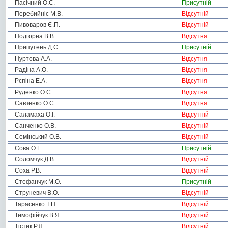
Пасічний О.С.
Присутній
Перебийніс М.В.
Відсутній
Пивоваров Є.П.
Відсутній
Подгорна В.В.
Відсутня
Припутень Д.С.
Присутній
Пуртова А.А.
Відсутня
Радіна А.О.
Відсутня
Рєпіна Е.А.
Відсутня
Руденко О.С.
Відсутня
Савченко О.С.
Відсутня
Саламаха О.І.
Відсутній
Санченко О.В.
Відсутній
Семінський О.В.
Відсутній
Сова О.Г.
Присутній
Соломчук Д.В.
Відсутній
Соха Р.В.
Відсутній
Стефанчук М.О.
Присутній
Струневич В.О.
Відсутній
Тарасенко Т.П.
Відсутній
Тимофійчук В.Я.
Відсутній
Тістик Р.Я.
Відсутній