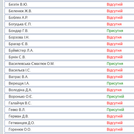
Безгін В.Ю.
Відсутній
Беленюк Ж.В.
Відсутній
Боблях А.Р.
Відсутній
Богуцька Є.П.
Відсутня
Бондар Г.В.
Присутня
Борзова І.Н.
Відсутня
Брагар Є.В.
Відсутній
Буймістер Л.А.
Відсутня
Бунін С.В.
Відсутній
Василевська-Смаглюк О.М.
Присутня
Васильєв І.С.
Відсутній
Ватрас В.А.
Відсутній
Верещук І.А.
Присутня
Володіна Д.А.
Відсутня
Воронько О.Є.
Присутній
Галайчук В.С.
Відсутній
Гевко В.Л.
Присутній
Герман Д.В.
Відсутній
Гетманцев Д.О.
Відсутній
Горенюк О.О.
Відсутній