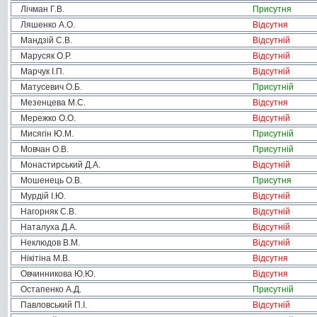
Лічман Г.В.
Присутня
Ляшенко А.О.
Відсутня
Мандзій С.В.
Відсутній
Марусяк О.Р.
Відсутній
Марчук І.П.
Відсутній
Матусевич О.Б.
Присутній
Мезенцева М.С.
Відсутня
Мережко О.О.
Відсутній
Мисягін Ю.М.
Присутній
Мовчан О.В.
Присутній
Монастирський Д.А.
Відсутній
Мошенець О.В.
Присутня
Мурдій І.Ю.
Відсутній
Нагорняк С.В.
Відсутній
Наталуха Д.А.
Відсутній
Неклюдов В.М.
Відсутній
Нікітіна М.В.
Відсутня
Овчинникова Ю.Ю.
Відсутня
Остапенко А.Д.
Присутній
Павловський П.І.
Відсутній