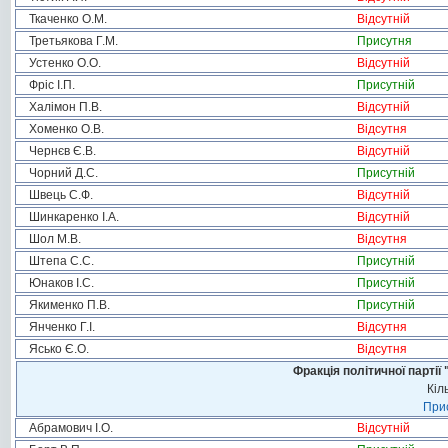
Ткаченко О.М.
Відсутній
Третьякова Г.М.
Присутня
Устенко О.О.
Відсутній
Фріс І.П.
Присутній
Халімон П.В.
Відсутній
Хоменко О.В.
Відсутня
Чернєв Є.В.
Відсутній
Чорний Д.С.
Присутній
Швець С.Ф.
Відсутній
Шинкаренко І.А.
Відсутній
Шол М.В.
Відсутня
Штепа С.С.
Присутній
Юнаков І.С.
Присутній
Якименко П.В.
Присутній
Янченко Г.І.
Відсутня
Ясько Є.О.
Відсутня
Фракція політичної пар
Кіл
Прис
Абрамович І.О.
Відсутній