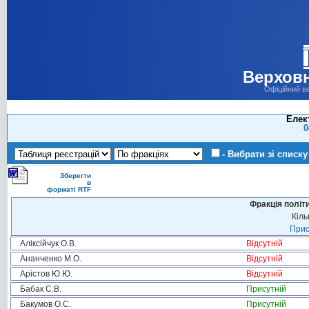
Верховн
Офіційний в
Елек
0
- Вибрати зі списку
Зберегти
в
форматі RTF
Фракція політ
Кіль
Прис
Аліксійчук О.В.
Відсутній
Ананченко М.О.
Відсутній
Арістов Ю.Ю.
Відсутній
Бабак С.В.
Присутній
Бакумов О.С.
Присутній