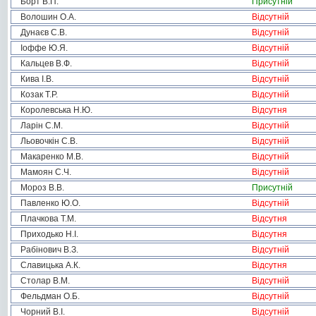
Борт В.П.
Присутній
Волошин О.А.
Відсутній
Дунаєв С.В.
Відсутній
Іоффе Ю.Я.
Відсутній
Кальцев В.Ф.
Відсутній
Кива І.В.
Відсутній
Козак Т.Р.
Відсутній
Королевська Н.Ю.
Відсутня
Ларін С.М.
Відсутній
Льовочкін С.В.
Відсутній
Макаренко М.В.
Відсутній
Мамоян С.Ч.
Відсутній
Мороз В.В.
Присутній
Павленко Ю.О.
Відсутній
Плачкова Т.М.
Відсутня
Приходько Н.І.
Відсутня
Рабінович В.З.
Відсутній
Славицька А.К.
Відсутня
Столар В.М.
Відсутній
Фельдман О.Б.
Відсутній
Чорний В.І.
Відсутній