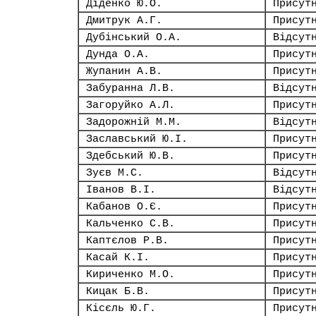
Діденко Ю.О.
Присут
Дмитрук А.Г.
Присут
Дубінський О.А.
Відсут
Дунда О.А.
Присут
Жупанин А.В.
Присут
Забуранна Л.В.
Відсут
Загоруйко А.Л.
Присут
Задорожній М.М.
Відсут
Заславський Ю.І.
Присут
Здебський Ю.В.
Присут
Зуєв М.С.
Відсут
Іванов В.І.
Відсут
Кабанов О.Є.
Присут
Кальченко С.В.
Присут
Каптєлов Р.В.
Присут
Касай К.І.
Присут
Кириченко М.О.
Присут
Кицак Б.В.
Присут
Кісєль Ю.Г.
Присут