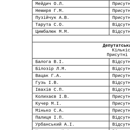
Мейдич О.Л.
Присут
Немиря Г.М.
Присут
Пузійчук А.В.
Присут
Тарута С.О.
Відсут
Цимбалюк М.М.
Відсут
Депутатськ
Кількі
Присутні
Балога В.І.
Відсут
Білозір Л.М.
Відсут
Вацак Г.А.
Присут
Гузь І.В.
Відсут
Івахів С.П.
Відсут
Колихаєв І.В.
Присут
Кучер М.І.
Присут
Мінько С.А.
Присут
Палиця І.П.
Відсут
Урбанський А.І.
Відсут