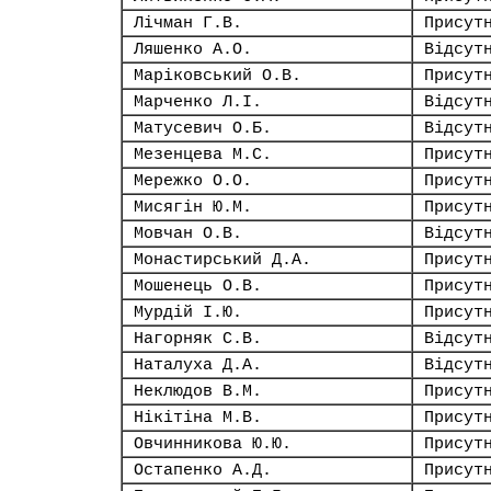
Лічман Г.В.
Присут
Ляшенко А.О.
Відсут
Маріковський О.В.
Присут
Марченко Л.І.
Відсут
Матусевич О.Б.
Відсут
Мезенцева М.С.
Присут
Мережко О.О.
Присут
Мисягін Ю.М.
Присут
Мовчан О.В.
Відсут
Монастирський Д.А.
Присут
Мошенець О.В.
Присут
Мурдій І.Ю.
Присут
Нагорняк С.В.
Відсут
Наталуха Д.А.
Відсут
Неклюдов В.М.
Присут
Нікітіна М.В.
Присут
Овчинникова Ю.Ю.
Присут
Остапенко А.Д.
Присут