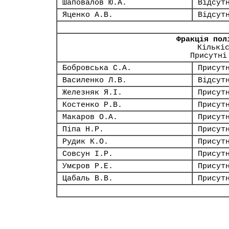
Шаповалов Ю.А.
Відсут
Яценко А.В.
Відсут
Фракція пол
Кількі
Присутні
Бобровська С.А.
Присут
Василенко Л.В.
Відсут
Железняк Я.І.
Присут
Костенко Р.В.
Присут
Макаров О.А.
Присут
Піпа Н.Р.
Присут
Рудик К.О.
Присут
Совсун І.Р.
Присут
Умєров Р.Е.
Присут
Цабаль В.В.
Присут