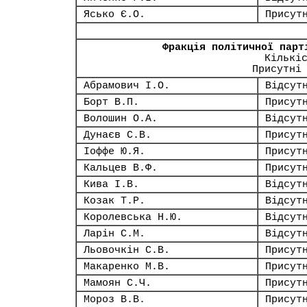
Ясько Є.О.
Присут
Фракція політичної парт
Кількі
Присутні
Абрамович І.О.
Відсут
Борт В.П.
Присут
Волошин О.А.
Відсут
Дунаєв С.В.
Присут
Іоффе Ю.Я.
Присут
Кальцев В.Ф.
Присут
Кива І.В.
Відсут
Козак Т.Р.
Відсут
Королевська Н.Ю.
Відсут
Ларін С.М.
Відсут
Льовочкін С.В.
Присут
Макаренко М.В.
Присут
Мамоян С.Ч.
Присут
Мороз В.В.
Присут