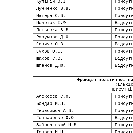
Кулініч О.І.
Присут
Лунченко В.В.
Присут
Магера С.В.
Присут
Молоток І.Ф.
Відсут
Петьовка В.В.
Присут
Разумков Д.О.
Присут
Савчук О.В.
Відсут
Сухов О.С.
Присут
Шахов С.В.
Відсут
Шпенов Д.Ю.
Відсут
Фракція політичної п
Кількі
Присутні
Алєксєєв С.О.
Присут
Бондар М.Л.
Присут
Герасимов А.В.
Присут
Гончаренко О.О.
Відсут
Забродський М.В.
Присут
Іонова М.М.
Присут