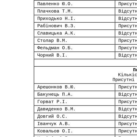
Павленко Ю.О.
Присут
Плачкова Т.М.
Відсут
Приходько Н.І.
Відсут
Рабінович В.З.
Присут
Славицька А.К.
Відсут
Столар В.М.
Присут
Фельдман О.Б.
Присут
Чорний В.І.
Відсут
П
Кількі
Присутні
Арешонков В.Ю.
Присут
Бакунець П.А.
Відсут
Горват Р.І.
Присут
Давиденко В.М.
Відсут
Довгий О.С.
Відсут
Іванчук А.В.
Присут
Ковальов О.І.
Присут