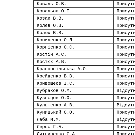
Коваль О.В.
Присут
Ковальов О.І.
Присут
Козак В.В.
Присут
Колєв О.В.
Присут
Колюх В.В.
Присут
Копиленко О.Л.
Присут
Корнієнко О.С.
Присут
Костін А.Є.
Присут
Костюх А.В.
Присут
Красносільська А.О.
Присут
Крейденко В.В.
Присут
Кривошеєв І.С.
Присут
Кубраков О.М.
Відсут
Кузнєцов О.О.
Присут
Культенко А.В.
Відсут
Куницький О.О.
Присут
Лаба М.М.
Відсут
Лерос Г.Б.
Присут
Литвиненко С.А.
Присут