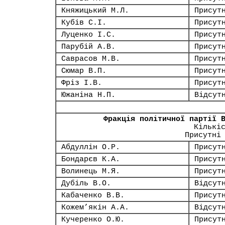
Княжицький М.Л.
Присут
Кубів С.І.
Присут
Луценко І.С.
Присут
Парубій А.В.
Присут
Саврасов М.В.
Присут
Сюмар В.П.
Присут
Фріз І.В.
Присут
Южаніна Н.П.
Відсут
Фракція політичної партії 
Кількі
Присутні
Абдуллін О.Р.
Присут
Бондарєв К.А.
Присут
Волинець М.Я.
Присут
Дубіль В.О.
Відсут
Кабаченко В.В.
Присут
Кожем’якін А.А.
Відсут
Кучеренко О.Ю.
Присут