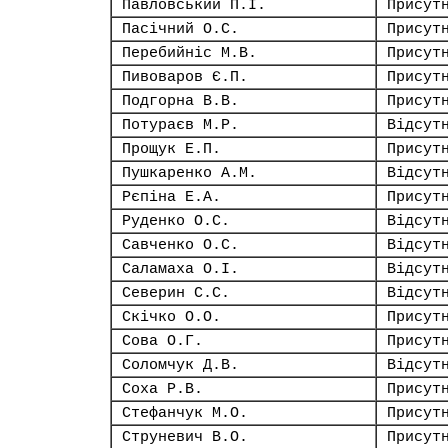
Павловський П.І.
Присут
Пасічний О.С.
Присут
Перебийніс М.В.
Присут
Пивоваров Є.П.
Присут
Подгорна В.В.
Присут
Потураєв М.Р.
Відсут
Прощук Е.П.
Присут
Пушкаренко А.М.
Відсут
Рєпіна Е.А.
Присут
Руденко О.С.
Відсут
Савченко О.С.
Відсут
Саламаха О.І.
Відсут
Северин С.С.
Відсут
Скічко О.О.
Присут
Сова О.Г.
Присут
Соломчук Д.В.
Відсут
Соха Р.В.
Присут
Стефанчук М.О.
Присут
Струневич В.О.
Присут