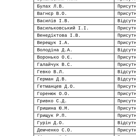
Булах Л.В.
Присут
Вагнєр В.О.
Присут
Василів І.В.
Відсут
Васильковський І.І.
Присут
Венедіктова І.В.
Присут
Верещук І.А.
Присут
Володіна Д.А.
Відсут
Воронько О.Є.
Присут
Галайчук В.С.
Присут
Гевко В.Л.
Відсут
Герман Д.В.
Відсут
Гетманцев Д.О.
Присут
Горенюк О.О.
Присут
Гривко С.Д.
Присут
Гришина Ю.М.
Присут
Грищук Р.П.
Присут
Гурін Д.О.
Відсут
Демченко С.О.
Присут