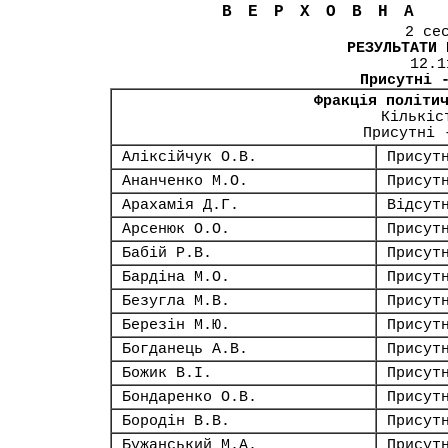
ВЕРХОВНА
2 се
РЕЗУЛЬТАТИ 
12.1
Присутні 
Фракція політи
Кількіс
Присутні 
Аліксійчук О.В.
Присут
Ананченко М.О.
Присут
Арахамія Д.Г.
Відсут
Арсенюк О.О.
Присут
Бабій Р.В.
Присут
Бардіна М.О.
Присут
Безугла М.В.
Присут
Березін М.Ю.
Присут
Богданець А.В.
Присут
Божик В.І.
Присут
Бондаренко О.В.
Присут
Бородін В.В.
Присут
Бужанський М.А.
Присут