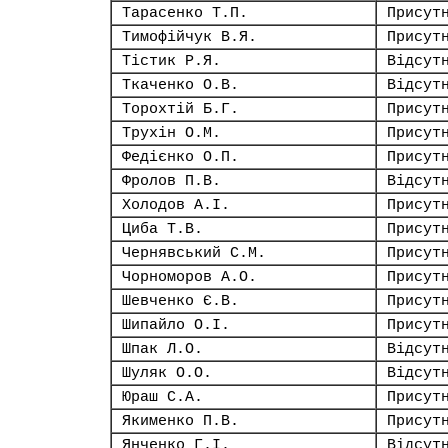
Тарасенко Т.П.
Присут
Тимофійчук В.Я.
Присут
Тістик Р.Я.
Відсут
Ткаченко О.В.
Відсут
Торохтій Б.Г.
Присут
Трухін О.М.
Присут
Федієнко О.П.
Присут
Фролов П.В.
Відсут
Холодов А.І.
Присут
Циба Т.В.
Присут
Чернявський С.М.
Присут
Чорноморов А.О.
Присут
Шевченко Є.В.
Присут
Шипайло О.І.
Присут
Шпак Л.О.
Відсут
Шуляк О.О.
Відсут
Юраш С.А.
Присут
Якименко П.В.
Присут
Янченко Г.І.
Відсут