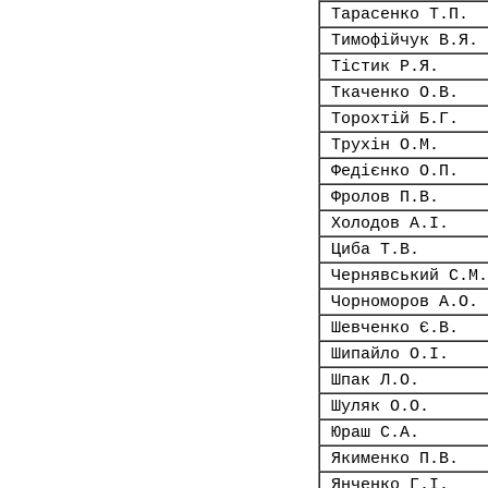
Тарасенко Т.П.
Тимофійчук В.Я.
Тістик Р.Я.
Ткаченко О.В.
Торохтій Б.Г.
Трухін О.М.
Федієнко О.П.
Фролов П.В.
Холодов А.І.
Циба Т.В.
Чернявський С.М.
Чорноморов А.О.
Шевченко Є.В.
Шипайло О.І.
Шпак Л.О.
Шуляк О.О.
Юраш С.А.
Якименко П.В.
Янченко Г.І.