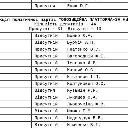
Присутня
Яцик Ю.Г.
кція політичної партії "ОПОЗИЦІЙНА ПЛАТФОРМА-ЗА ЖИ
Кількість депутатів - 44
Присутні - 31 Відсутні - 13
Відсутній
Бойко Ю.А.
Відсутній
Бурміч А.П.
Присутній
Гнатенко В.С.
Присутній
Загородній Ю.І.
Присутній
Ісаєнко Д.В.
Присутній
Качний О.С.
Присутній
Кісільов І.П.
Присутній
Колтунович О.С.
Відсутня
Кузьмін Р.Р.
Відсутній
Лукашев О.А.
Присутній
Льовочкіна Ю.В.
Відсутній
Мамка Г.М.
Присутній
Медведчук В.В.
Відсутній
Німченко В.І.