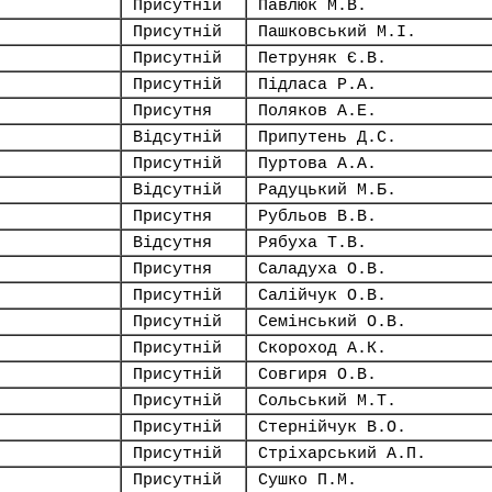
Присутній
Павлюк М.В.
Присутній
Пашковський М.І.
Присутній
Петруняк Є.В.
Присутній
Підласа Р.А.
Присутня
Поляков А.Е.
Відсутній
Припутень Д.С.
Присутній
Пуртова А.А.
Відсутній
Радуцький М.Б.
Присутня
Рубльов В.В.
Відсутня
Рябуха Т.В.
Присутня
Саладуха О.В.
Присутній
Салійчук О.В.
Присутній
Семінський О.В.
Присутній
Скороход А.К.
Присутній
Совгиря О.В.
Присутній
Сольський М.Т.
Присутній
Стернійчук В.О.
Присутній
Стріхарський А.П.
Присутній
Сушко П.М.