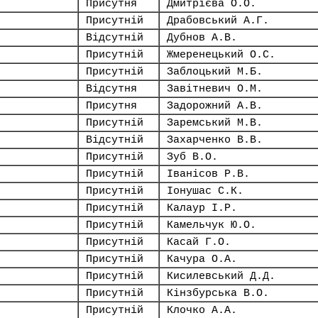
Присутня
Дмитрієва О.О.
Присутній
Драбовський А.Г.
Відсутній
Дубнов А.В.
Присутній
Жмеренецький О.С.
Присутній
Заблоцький М.Б.
Відсутня
Завітневич О.М.
Присутня
Задорожний А.В.
Присутній
Заремський М.В.
Відсутній
Захарченко В.В.
Присутній
Зуб В.О.
Присутній
Іванісов Р.В.
Присутній
Іонушас С.К.
Присутній
Калаур І.Р.
Присутній
Камельчук Ю.О.
Присутній
Касай Г.О.
Присутній
Качура О.А.
Присутній
Кисилевський Д.Д.
Присутній
Кінзбурська В.О.
Присутній
Клочко А.А.