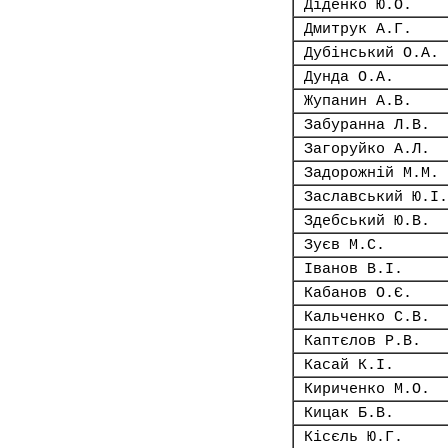
Діденко Ю.О.
Дмитрук А.Г.
Дубінський О.А.
Дунда О.А.
Жупанин А.В.
Забуранна Л.В.
Загоруйко А.Л.
Задорожній М.М.
Заславський Ю.І.
Здебський Ю.В.
Зуєв М.С.
Іванов В.І.
Кабанов О.Є.
Кальченко С.В.
Каптєлов Р.В.
Касай К.І.
Кириченко М.О.
Кицак Б.В.
Кісєль Ю.Г.