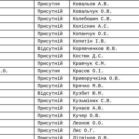
Присутня
Ковальов А.В.
Присутній
Ковальчук О.В.
Присутній
Колебошин С.В.
Присутній
Колісник А.С.
Присутній
Копанчук О.Є.
Присутній
Копитін І.В.
Відсутній
Корявченков Ю.В.
Присутній
Костюк Д.С.
Присутній
Кравчук Є.М.
.О.
Присутня
Красов О.І.
Присутній
Криворучкіна О.В.
Присутній
Крячко М.В.
Відсутній
Кузбит Ю.М.
Присутній
Кузьміних С.В.
Присутній
Кунаєв А.Ю.
Присутній
Кучер О.В.
Присутній
Леонов О.О.
Присутній
Лис О.Г.
Присутній
Літвінов О.М.