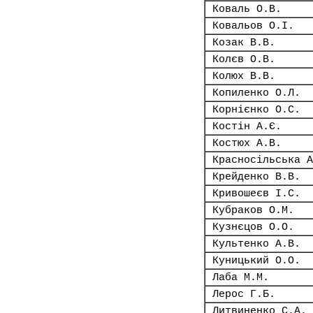
Коваль О.В.
Ковальов О.І.
Козак В.В.
Колєв О.В.
Колюх В.В.
Копиленко О.Л.
Корнієнко О.С.
Костін А.Є.
Костюх А.В.
Красносільська А
Крейденко В.В.
Кривошеєв І.С.
Кубраков О.М.
Кузнєцов О.О.
Культенко А.В.
Куницький О.О.
Лаба М.М.
Лерос Г.Б.
Литвиненко С.А.