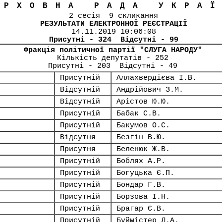
ЕРХОВНА РАДА УКРА
2 сесія 9 скликання
РЕЗУЛЬТАТИ ЕЛЕКТРОННОЇ РЕЄСТРАЦІЇ
14.11.2019 10:06:08
Присутні - 324 Відсутні - 99
Фракція політичної партії "СЛУГА НАРОДУ"
Кількість депутатів - 252
Присутні - 203 Відсутні - 49
Присутній
Аллахвердієва І.В.
Відсутній
Андрійович З.М.
Відсутній
Арістов Ю.Ю.
Присутній
Бабак С.В.
Присутній
Бакумов О.С.
Відсутня
Безгін В.Ю.
Присутня
Беленюк Ж.В.
Присутній
Боблях А.Р.
Присутній
Богуцька Є.П.
Присутній
Бондар Г.В.
Присутній
Борзова І.Н.
Присутній
Брагар Є.В.
Присутній
Буймістер Л.А.