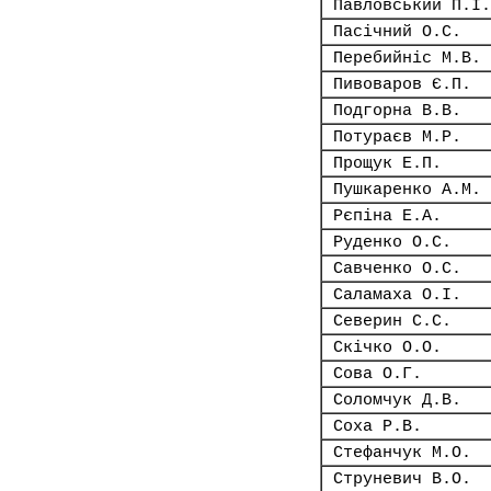
Павловський П.І.
Пасічний О.С.
Перебийніс М.В.
Пивоваров Є.П.
Подгорна В.В.
Потураєв М.Р.
Прощук Е.П.
Пушкаренко А.М.
Рєпіна Е.А.
Руденко О.С.
Савченко О.С.
Саламаха О.І.
Северин С.С.
Скічко О.О.
Сова О.Г.
Соломчук Д.В.
Соха Р.В.
Стефанчук М.О.
Струневич В.О.