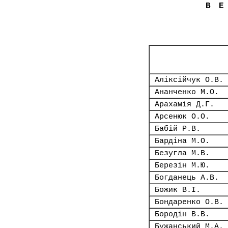
В
Аліксійчук О.В.
Ананченко М.О.
Арахамія Д.Г.
Арсенюк О.О.
Бабій Р.В.
Бардіна М.О.
Безугла М.В.
Березін М.Ю.
Богданець А.В.
Божик В.І.
Бондаренко О.В.
Бородін В.В.
Бужанський М.А.