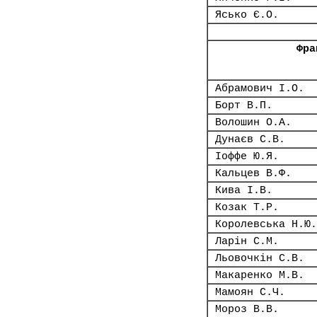
Ясько Є.О.
Фра
Абрамович І.О.
Борт В.П.
Волошин О.А.
Дунаєв С.В.
Іоффе Ю.Я.
Кальцев В.Ф.
Кива І.В.
Козак Т.Р.
Королевська Н.Ю.
Ларін С.М.
Льовочкін С.В.
Макаренко М.В.
Мамоян С.Ч.
Мороз В.В.