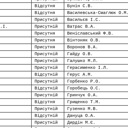
Відсутня
Бунін С.В.
Відсутня
Василевська-Смаглюк О.М
Присутній
Васильєв І.С.
.І.
Присутній
Ватрас В.А.
Присутня
Веніславський Ф.В.
Присутня
Вінтоняк О.В.
Присутня
Воронов В.А.
Присутній
Гайду О.В.
Присутній
Галушко М.Л.
Присутній
Герасименко І.Л.
Відсутній
Герус А.М.
Присутній
Горбенко Р.О.
Відсутній
Горобець О.С.
Присутній
Гринчук О.А.
Відсутня
Грищенко Т.М.
Присутній
Гузенко М.В.
Відсутній
Дануца О.А.
Присутній
Дирдін М.Є.