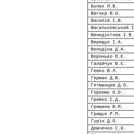
Булах Л.В.
Вагнєр В.О.
Василів І.В.
Васильковський І
Венедіктова І.В.
Верещук І.А.
Володіна Д.А.
Воронько О.Є.
Галайчук В.С.
Гевко В.Л.
Герман Д.В.
Гетманцев Д.О.
Горенюк О.О.
Гривко С.Д.
Гришина Ю.М.
Грищук Р.П.
Гурін Д.О.
Демченко С.О.