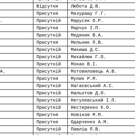
Відсутня
Любота Д.В.
Присутня
Мазурашу Г.Г.
.
Присутній
Марусяк О.Р.
Присутня
Марчук І.П.
Присутній
Медяник В.А.
Присутня
Мельник П.В.
Присутній
Микиша Д.С.
Присутній
Михайлюк Г.О.
Присутній
Мокан В.І.
А.
Присутній
Мотовиловець А.В.
Присутня
Мулик Р.М.
Присутній
Нагаєвський А.С.
Присутній
Нальотов Д.О.
Присутній
Негулевський І.П.
Присутній
Нестеренко К.О.
Присутня
Новіков М.М.
Присутня
Одарченко А.М.
Присутній
Павліш П.В.