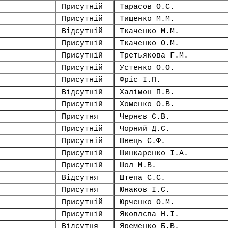
Присутній
Тарасов О.С.
Присутній
Тищенко М.М.
Відсутній
Ткаченко М.М.
Присутній
Ткаченко О.М.
Присутній
Третьякова Г.М.
Присутній
Устенко О.О.
Присутній
Фріс І.П.
Відсутній
Халімон П.В.
Присутній
Хоменко О.В.
Присутня
Чернєв Є.В.
Присутній
Чорний Д.С.
Присутній
Швець С.Ф.
Присутній
Шинкаренко І.А.
Присутній
Шол М.В.
Відсутня
Штепа С.С.
Присутня
Юнаков І.С.
Присутній
Юрченко О.М.
Присутній
Яковлєва Н.І.
Відсутня
Яременко Б.В.