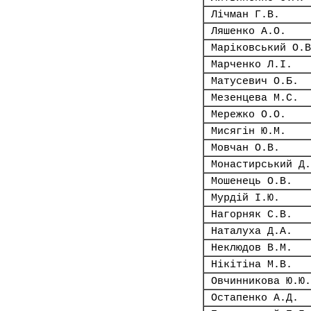
Лічман Г.В.
Ляшенко А.О.
Маріковський О.В
Марченко Л.І.
Матусевич О.Б.
Мезенцева М.С.
Мережко О.О.
Мисягін Ю.М.
Мовчан О.В.
Монастирський Д.
Мошенець О.В.
Мурдій І.Ю.
Нагорняк С.В.
Наталуха Д.А.
Неклюдов В.М.
Нікітіна М.В.
Овчинникова Ю.Ю.
Остапенко А.Д.