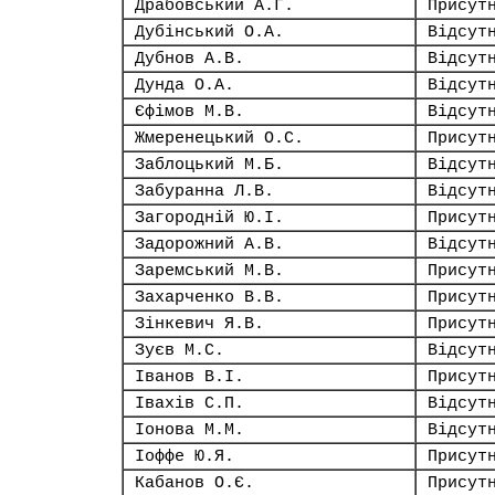
Драбовський А.Г.
Присут
Дубінський О.А.
Відсут
Дубнов А.В.
Відсут
Дунда О.А.
Відсут
Єфімов М.В.
Відсут
Жмеренецький О.С.
Присут
Заблоцький М.Б.
Відсут
Забуранна Л.В.
Відсут
Загородній Ю.І.
Присут
Задорожний А.В.
Відсут
Заремський М.В.
Присут
Захарченко В.В.
Присут
Зінкевич Я.В.
Присут
Зуєв М.С.
Відсут
Іванов В.І.
Присут
Івахів С.П.
Відсут
Іонова М.М.
Відсут
Іоффе Ю.Я.
Присут
Кабанов О.Є.
Присут