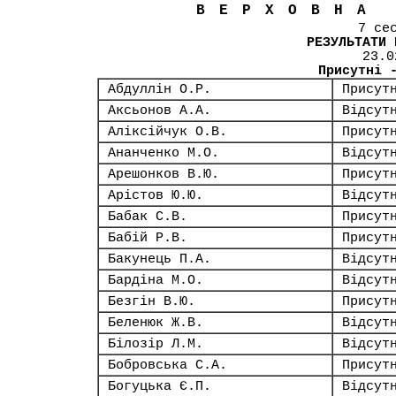
ВЕРХОВНА
7 се
РЕЗУЛЬТАТИ 
23.0
Присутні 
Абдуллін О.Р.
Присут
Аксьонов А.А.
Відсут
Аліксійчук О.В.
Присут
Ананченко М.О.
Відсут
Арешонков В.Ю.
Присут
Арістов Ю.Ю.
Відсут
Бабак С.В.
Присут
Бабій Р.В.
Присут
Бакунець П.А.
Відсут
Бардіна М.О.
Відсут
Безгін В.Ю.
Присут
Беленюк Ж.В.
Відсут
Білозір Л.М.
Відсут
Бобровська С.А.
Присут
Богуцька Є.П.
Відсут