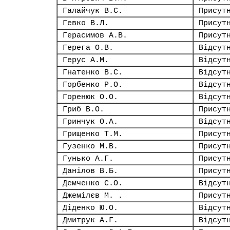
Галайчук В.С.
Присут
Гевко В.Л.
Присут
Герасимов А.В.
Присут
Герега О.В.
Відсут
Герус А.М.
Відсут
Гнатенко В.С.
Відсут
Горбенко Р.О.
Відсут
Горенюк О.О.
Відсут
Гриб В.О.
Присут
Гринчук О.А.
Відсут
Грищенко Т.М.
Присут
Гузенко М.В.
Присут
Гунько А.Г.
Присут
Данілов В.Б.
Присут
Демченко С.О.
Відсут
Джемілєв М. .
Присут
Діденко Ю.О.
Відсут
Дмитрук А.Г.
Відсут