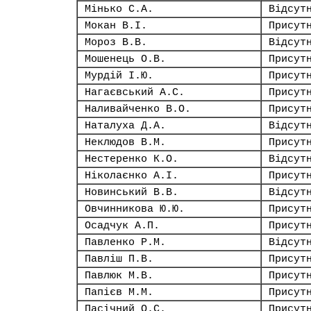
Мінько С.А.
Відсут
Мокан В.І.
Присут
Мороз В.В.
Відсут
Мошенець О.В.
Присут
Мурдій І.Ю.
Присут
Нагаєвський А.С.
Присут
Наливайченко В.О.
Присут
Наталуха Д.А.
Відсут
Неклюдов В.М.
Присут
Нестеренко К.О.
Відсут
Ніколаєнко А.І.
Присут
Новинський В.В.
Відсут
Овчинникова Ю.Ю.
Присут
Осадчук А.П.
Присут
Павленко Р.М.
Відсут
Павліш П.В.
Присут
Павлюк М.В.
Присут
Папієв М.М.
Присут
Пасічний О.С.
Присут