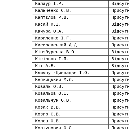
Калаур І.Р.
Відсут
Кальченко С.В.
Присут
Каптєлов Р.В.
Присут
Касай К.І.
Відсут
Качура О.А.
Відсут
Кириленко І.Г.
Присут
Кисилевський Д.Д.
Присут
Кінзбурська В.О.
Відсут
Кісільов І.П.
Відсут
Кіт А.Б.
Відсут
Климпуш-Цинцадзе І.О.
Присут
Княжицький М.Л.
Присут
Коваль О.В.
Присут
Ковальов О.І.
Присут
Ковальчук О.В.
Присут
Козак В.В.
Присут
Козир С.В.
Присут
Колєв О.В.
Присут
Колтунович О.С.
Присут