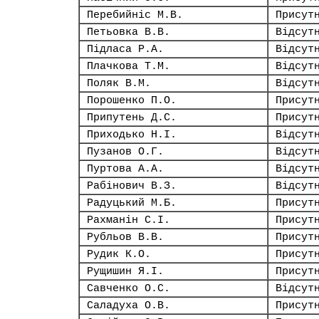
Перебийніс М.В.
Присут
Петьовка В.В.
Відсут
Підласа Р.А.
Відсут
Плачкова Т.М.
Відсут
Поляк В.М.
Відсут
Порошенко П.О.
Присут
Припутень Д.С.
Присут
Приходько Н.І.
Відсут
Пузанов О.Г.
Відсут
Пуртова А.А.
Відсут
Рабінович В.З.
Відсут
Радуцький М.Б.
Присут
Рахманін С.І.
Присут
Рубльов В.В.
Присут
Рудик К.О.
Присут
Рущишин Я.І.
Присут
Савченко О.С.
Відсут
Саладуха О.В.
Присут