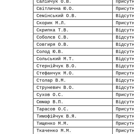
Салійчук О.В.
Присут
Світлична Ю.О.
Присут
Семінський О.В.
Відсут
Скорик М.Л.
Присут
Скрипка Т.В.
Відсут
Соболєв С.В.
Відсут
Совгиря О.В.
Відсут
Солод Ю.В.
Відсут
Сольський М.Т.
Відсут
Стернійчук В.О.
Відсут
Стефанчук М.О.
Присут
Столар В.М.
Відсут
Струневич В.О.
Відсут
Сухов О.С.
Присут
Сюмар В.П.
Відсут
Тарасов О.С.
Присут
Тимофійчук В.Я.
Присут
Тищенко М.М.
Присут
Ткаченко М.М.
Присут