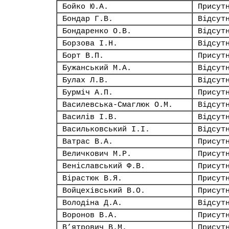
Бойко Ю.А.
Присут
Бондар Г.В.
Відсут
Бондаренко О.В.
Відсут
Борзова І.Н.
Відсут
Борт В.П.
Присут
Бужанський М.А.
Відсут
Булах Л.В.
Відсут
Бурміч А.П.
Присут
Василевська-Смаглюк О.М.
Відсут
Василів І.В.
Відсут
Васильковський І.І.
Відсут
Ватрас В.А.
Присут
Величкович М.Р.
Присут
Веніславський Ф.В.
Присут
Вірастюк В.Я.
Присут
Войцехівський В.О.
Присут
Володіна Д.А.
Відсут
Воронов В.А.
Присут
В’ятрович В.М.
Присут