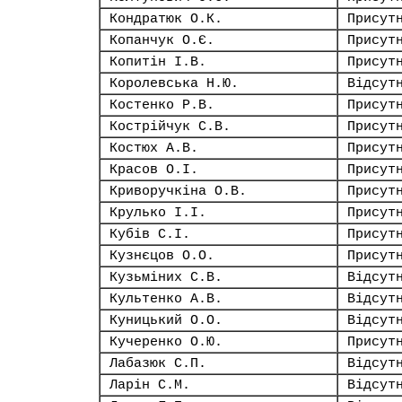
Кондратюк О.К.
Присут
Копанчук О.Є.
Присут
Копитін І.В.
Присут
Королевська Н.Ю.
Відсут
Костенко Р.В.
Присут
Кострійчук С.В.
Присут
Костюх А.В.
Присут
Красов О.І.
Присут
Криворучкіна О.В.
Присут
Крулько І.І.
Присут
Кубів С.І.
Присут
Кузнєцов О.О.
Присут
Кузьміних С.В.
Відсут
Культенко А.В.
Відсут
Куницький О.О.
Відсут
Кучеренко О.Ю.
Присут
Лабазюк С.П.
Відсут
Ларін С.М.
Відсут