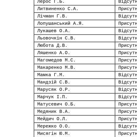
Лерос Г.Б.
Відсут
Литвиненко С.А.
Присут
Лічман Г.В.
Відсут
Лопушанський А.Я.
Присут
Лукашев О.А.
Відсут
Льовочкін С.В.
Відсут
Любота Д.В.
Присут
Ляшенко А.О.
Присут
Магомедов М.С.
Присут
Макаренко М.В.
Присут
Мамка Г.М.
Відсут
Мандзій С.В.
Відсут
Марусяк О.Р.
Відсут
Марчук І.П.
Відсут
Матусевич О.Б.
Присут
Медяник В.А.
Присут
Мейдич О.Л.
Присут
Мережко О.О.
Відсут
Мисягін Ю.М.
Присут