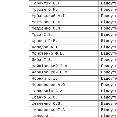
Торохтій Б.Г.
Відсут
Трухін О.М.
Присут
Урбанський А.І.
Присут
Устінова О.Ю.
Відсут
Федієнко О.П.
Присут
Фріз І.В.
Відсут
Фролов П.В.
Відсут
Холодов А.І.
Відсут
Христенко Ф.В.
Відсут
Циба Т.В.
Присут
Чайківський І.А.
Присут
Чернявський С.М.
Присут
Чорний В.І.
Відсут
Чорноморов А.О.
Присут
Шараськін А.А.
Відсут
Швачко А.О.
Відсут
Шевченко Є.В.
Відсут
Шинкаренко І.А.
Відсут
Шкрум А.І.
Відсут