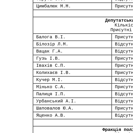
Цимбалюк М.М.
Присут
Депутатськ
Кількі
Присутні
Балога В.І.
Присут
Білозір Л.М.
Відсут
Вацак Г.А.
Відсут
Гузь І.В.
Присут
Івахів С.П.
Присут
Колихаєв І.В.
Присут
Кучер М.І.
Відсут
Мінько С.А.
Присут
Палиця І.П.
Відсут
Урбанський А.І.
Відсут
Шаповалов Ю.А.
Присут
Яценко А.В.
Відсут
Фракція пол