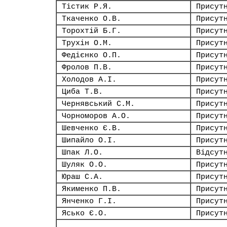
Тістик Р.Я.
Присут
Ткаченко О.В.
Присут
Торохтій Б.Г.
Присут
Трухін О.М.
Присут
Федієнко О.П.
Присут
Фролов П.В.
Присут
Холодов А.І.
Присут
Циба Т.В.
Присут
Чернявський С.М.
Присут
Чорноморов А.О.
Присут
Шевченко Є.В.
Присут
Шипайло О.І.
Присут
Шпак Л.О.
Відсут
Шуляк О.О.
Присут
Юраш С.А.
Присут
Якименко П.В.
Присут
Янченко Г.І.
Присут
Ясько Є.О.
Присут