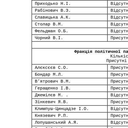
Приходько Н.І.
Відсут
Рабінович В.З.
Відсут
Славицька А.К.
Відсут
Столар В.М.
Відсут
Фельдман О.Б.
Відсут
Чорний В.І.
Присут
Фракція політичної п
Кількі
Присутні
Алєксєєв С.О.
Присут
Бондар М.Л.
Присут
В’ятрович В.М.
Присут
Геращенко І.В.
Присут
Джемілєв М. .
Відсут
Зінкевич Я.В.
Присут
Климпуш-Цинцадзе І.О.
Відсут
Князевич Р.П.
Присут
Лопушанський А.Я.
Відсут