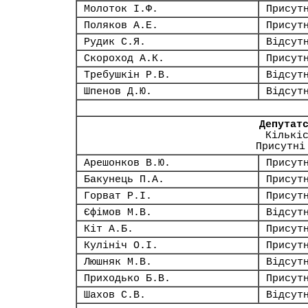
Молоток І.Ф.
Присут
Поляков А.Е.
Присут
Рудик С.Я.
Відсут
Скороход А.К.
Присут
Требушкін Р.В.
Відсут
Шпенов Д.Ю.
Відсут
Депутат
Кількі
Присутні
Арешонков В.Ю.
Присут
Бакунець П.А.
Присут
Горват Р.І.
Присут
Єфімов М.В.
Відсут
Кіт А.Б.
Присут
Кулініч О.І.
Присут
Люшняк М.В.
Відсут
Приходько Б.В.
Присут
Шахов С.В.
Відсут