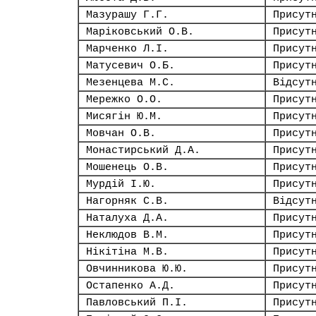
Мазурашу Г.Г.
Присут
Маріковський О.В.
Присут
Марченко Л.І.
Присут
Матусевич О.Б.
Присут
Мезенцева М.С.
Відсут
Мережко О.О.
Присут
Мисягін Ю.М.
Присут
Мовчан О.В.
Присут
Монастирський Д.А.
Присут
Мошенець О.В.
Присут
Мурдій І.Ю.
Присут
Нагорняк С.В.
Відсут
Наталуха Д.А.
Присут
Неклюдов В.М.
Присут
Нікітіна М.В.
Присут
Овчинникова Ю.Ю.
Присут
Остапенко А.Д.
Присут
Павловський П.І.
Присут