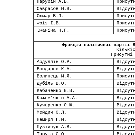
Парубій А.В.
Присут
Саврасов М.В.
Відсут
Сюмар В.П.
Присут
Фріз І.В.
Присут
Южаніна Н.П.
Присут
Фракція політичної партії 
Кількі
Присутні
Абдуллін О.Р.
Відсут
Бондарєв К.А.
Відсут
Волинець М.Я.
Присут
Дубіль В.О.
Відсут
Кабаченко В.В.
Відсут
Кожем’якін А.А.
Відсут
Кучеренко О.Ю.
Відсут
Мейдич О.Л.
Відсут
Немиря Г.М.
Відсут
Пузійчук А.В.
Відсут
Тарута С.О.
Відсут