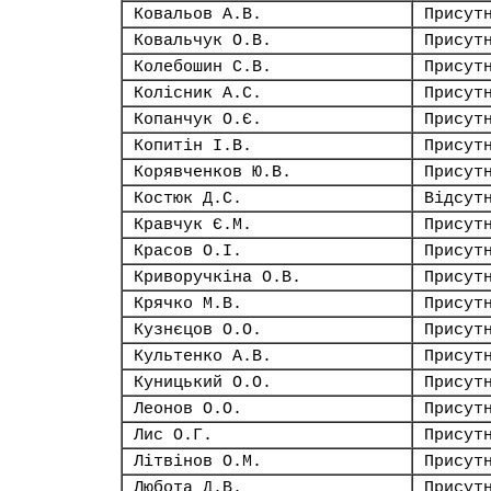
Ковальов А.В.
Присут
Ковальчук О.В.
Присут
Колебошин С.В.
Присут
Колісник А.С.
Присут
Копанчук О.Є.
Присут
Копитін І.В.
Присут
Корявченков Ю.В.
Присут
Костюк Д.С.
Відсут
Кравчук Є.М.
Присут
Красов О.І.
Присут
Криворучкіна О.В.
Присут
Крячко М.В.
Присут
Кузнєцов О.О.
Присут
Культенко А.В.
Присут
Куницький О.О.
Присут
Леонов О.О.
Присут
Лис О.Г.
Присут
Літвінов О.М.
Присут
Любота Д.В.
Присут