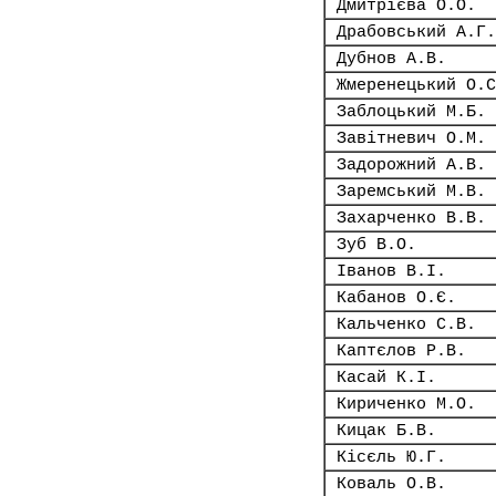
Дмитрієва О.О.
Драбовський А.Г.
Дубнов А.В.
Жмеренецький О.С
Заблоцький М.Б.
Завітневич О.М.
Задорожний А.В.
Заремський М.В.
Захарченко В.В.
Зуб В.О.
Іванов В.І.
Кабанов О.Є.
Кальченко С.В.
Каптєлов Р.В.
Касай К.І.
Кириченко М.О.
Кицак Б.В.
Кісєль Ю.Г.
Коваль О.В.