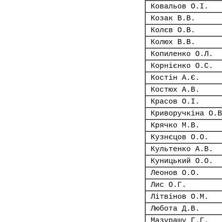
Ковальов О.І.
Козак В.В.
Колєв О.В.
Колюх В.В.
Копиленко О.Л.
Корнієнко О.С.
Костін А.Є.
Костюх А.В.
Красов О.І.
Криворучкіна О.В
Крячко М.В.
Кузнєцов О.О.
Культенко А.В.
Куницький О.О.
Леонов О.О.
Лис О.Г.
Літвінов О.М.
Любота Д.В.
Мазурашу Г.Г.