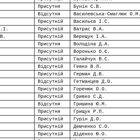
Присутня
Бунін С.В.
Відсутня
Василевська-Смаглюк О.М
Присутній
Васильєв І.С.
.І.
Присутній
Ватрас В.А.
В.
Присутній
Верещук І.А.
Присутня
Володіна Д.А.
Присутній
Воронько О.Є.
Присутній
Галайчук В.С.
Відсутній
Гевко В.Л.
Присутній
Герман Д.В.
Відсутній
Гетманцев Д.О.
Присутній
Горенюк О.О.
Присутній
Гривко С.Д.
Відсутня
Гришина Ю.М.
Присутня
Грищук Р.П.
Присутній
Гурін Д.О.
Присутній
Демченко С.О.
Присутній
Діденко Ю.О.