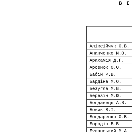
В
Аліксійчук О.В.
Ананченко М.О.
Арахамія Д.Г.
Арсенюк О.О.
Бабій Р.В.
Бардіна М.О.
Безугла М.В.
Березін М.Ю.
Богданець А.В.
Божик В.І.
Бондаренко О.В.
Бородін В.В.
Бужанський М.А.