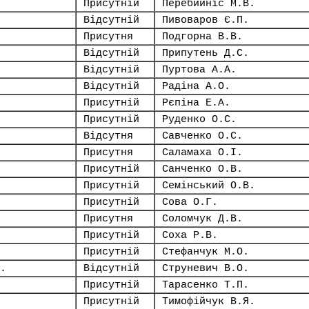
Присутній
Перебийніс М.В.
Відсутній
Пивоваров Є.П.
Присутня
Подгорна В.В.
Відсутній
Припутень Д.С.
Відсутній
Пуртова А.А.
Відсутній
Радіна А.О.
Присутній
Рєпіна Е.А.
Присутній
Руденко О.С.
Відсутня
Савченко О.С.
Присутня
Саламаха О.І.
Присутній
Санченко О.В.
Присутній
Семінський О.В.
Присутній
Сова О.Г.
Присутня
Соломчук Д.В.
Присутній
Соха Р.В.
Присутній
Стефанчук М.О.
.
Відсутній
Струневич В.О.
Присутній
Тарасенко Т.П.
Присутній
Тимофійчук В.Я.