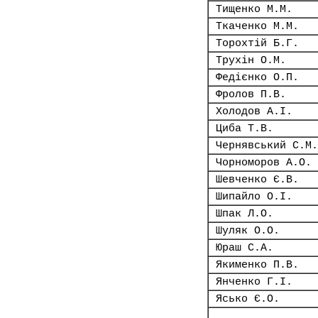
Тищенко М.М.
Ткаченко М.М.
Торохтій Б.Г.
Трухін О.М.
Федієнко О.П.
Фролов П.В.
Холодов А.І.
Циба Т.В.
Чернявський С.М.
Чорноморов А.О.
Шевченко Є.В.
Шипайло О.І.
Шпак Л.О.
Шуляк О.О.
Юраш С.А.
Якименко П.В.
Янченко Г.І.
Ясько Є.О.