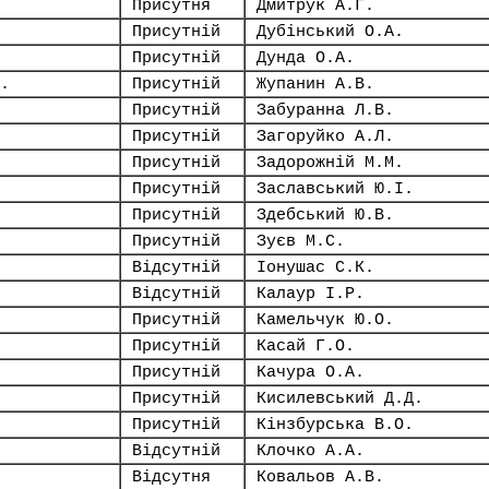
Присутня
Дмитрук А.Г.
Присутній
Дубінський О.А.
Присутній
Дунда О.А.
.
Присутній
Жупанин А.В.
Присутній
Забуранна Л.В.
Присутній
Загоруйко А.Л.
Присутній
Задорожній М.М.
Присутній
Заславський Ю.І.
Присутній
Здебський Ю.В.
Присутній
Зуєв М.С.
Відсутній
Іонушас С.К.
Відсутній
Калаур І.Р.
Присутній
Камельчук Ю.О.
Присутній
Касай Г.О.
Присутній
Качура О.А.
Присутній
Кисилевський Д.Д.
Присутній
Кінзбурська В.О.
Відсутній
Клочко А.А.
Відсутня
Ковальов А.В.