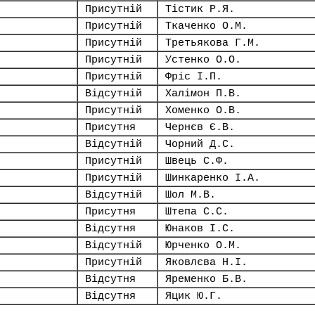
Присутній
Тістик Р.Я.
Присутній
Ткаченко О.М.
Присутній
Третьякова Г.М.
Присутній
Устенко О.О.
Присутній
Фріс І.П.
Відсутній
Халімон П.В.
Присутній
Хоменко О.В.
Присутня
Чернєв Є.В.
Відсутній
Чорний Д.С.
Присутній
Швець С.Ф.
Присутній
Шинкаренко І.А.
Відсутній
Шол М.В.
Присутня
Штепа С.С.
Відсутня
Юнаков І.С.
Відсутній
Юрченко О.М.
Присутній
Яковлєва Н.І.
Відсутня
Яременко Б.В.
Відсутня
Яцик Ю.Г.