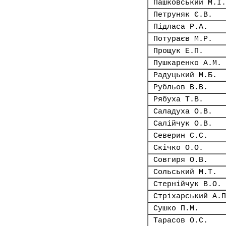
Пашковський М.І.
Петруняк Є.В.
Підласа Р.А.
Потураєв М.Р.
Прощук Е.П.
Пушкаренко А.М.
Радуцький М.Б.
Рубльов В.В.
Рябуха Т.В.
Саладуха О.В.
Салійчук О.В.
Северин С.С.
Скічко О.О.
Совгиря О.В.
Сольський М.Т.
Стернійчук В.О.
Стріхарський А.П
Сушко П.М.
Тарасов О.С.