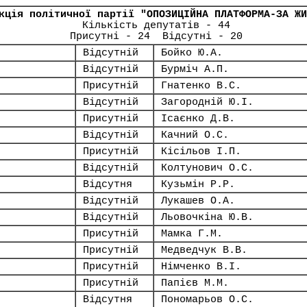
кція політичної партії "ОПОЗИЦІЙНА ПЛАТФОРМА-ЗА ЖИ
Кількість депутатів - 44
Присутні - 24 Відсутні - 20
Відсутній
Бойко Ю.А.
Відсутній
Бурміч А.П.
Присутній
Гнатенко В.С.
Відсутній
Загородній Ю.І.
Присутній
Ісаєнко Д.В.
Відсутній
Качний О.С.
Присутній
Кісільов І.П.
Відсутній
Колтунович О.С.
Відсутня
Кузьмін Р.Р.
Відсутній
Лукашев О.А.
Відсутній
Льовочкіна Ю.В.
Присутній
Мамка Г.М.
Присутній
Медведчук В.В.
Присутній
Німченко В.І.
Присутній
Папієв М.М.
Відсутня
Пономарьов О.С.