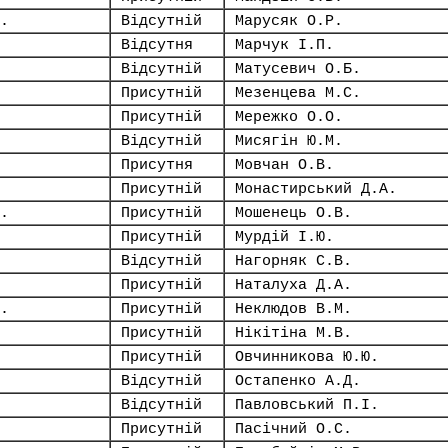
.
Відсутній
Марусяк О.Р.
Відсутня
Марчук І.П.
Відсутній
Матусевич О.Б.
Присутній
Мезенцева М.С.
Присутній
Мережко О.О.
Відсутній
Мисягін Ю.М.
Присутня
Мовчан О.В.
Присутній
Монастирський Д.А.
.
Присутній
Мошенець О.В.
Присутній
Мурдій І.Ю.
Відсутній
Нагорняк С.В.
Присутній
Наталуха Д.А.
.
Присутній
Неклюдов В.М.
Присутній
Нікітіна М.В.
Присутній
Овчинникова Ю.Ю.
Відсутній
Остапенко А.Д.
Відсутній
Павловський П.І.
Присутній
Пасічний О.С.