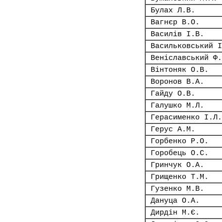
Булах Л.В.
Вагнєр В.О.
Василів І.В.
Васильковський І
Веніславський Ф.
Вінтоняк О.В.
Воронов В.А.
Гайду О.В.
Галушко М.Л.
Герасименко І.Л.
Герус А.М.
Горбенко Р.О.
Горобець О.С.
Гринчук О.А.
Грищенко Т.М.
Гузенко М.В.
Дануца О.А.
Дирдін М.Є.