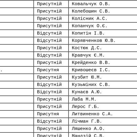
Присутній
Ковальчук О.В.
Присутній
Колебошин С.В.
Присутній
Колісник А.С.
Присутній
Копанчук О.Є.
Відсутній
Копитін І.В.
Відсутній
Корявченков Ю.В.
Присутній
Костюк Д.С.
Відсутній
Кравчук Є.М.
Присутній
Крейденко В.В.
.
Присутня
Кривошеєв І.С.
Присутній
Кузбит Ю.М.
Відсутній
Кузьміних С.В.
Відсутній
Кунаєв А.Ю.
Присутній
Лаба М.М.
Присутній
Лерос Г.Б.
Присутня
Литвиненко С.А.
Відсутній
Лічман Г.В.
Присутній
Ляшенко А.О.
Присутній
Мандзій С.В.