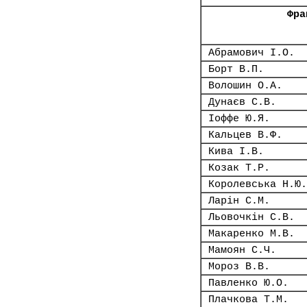
Фра
Абрамович І.О.
Борт В.П.
Волошин О.А.
Дунаєв С.В.
Іоффе Ю.Я.
Кальцев В.Ф.
Кива І.В.
Козак Т.Р.
Королевська Н.Ю.
Ларін С.М.
Льовочкін С.В.
Макаренко М.В.
Мамоян С.Ч.
Мороз В.В.
Павленко Ю.О.
Плачкова Т.М.