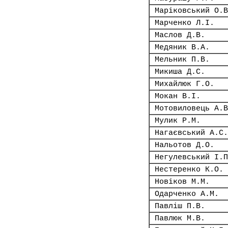
Маріковський О.В
Марченко Л.І.
Маслов Д.В.
Медяник В.А.
Мельник П.В.
Микиша Д.С.
Михайлюк Г.О.
Мокан В.І.
Мотовиловець А.В
Мулик Р.М.
Нагаєвський А.С.
Нальотов Д.О.
Негулевський І.П
Нестеренко К.О.
Новіков М.М.
Одарченко А.М.
Павліш П.В.
Павлюк М.В.