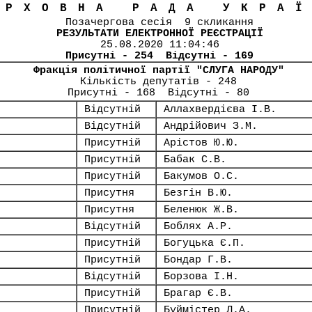
ЕРХОВНА РАДА УКРА
Позачергова сесія 9 скликання
РЕЗУЛЬТАТИ ЕЛЕКТРОННОЇ РЕЄСТРАЦІЇ
25.08.2020 11:04:46
Присутні - 254 Відсутні - 169
Фракція політичної партії "СЛУГА НАРОДУ"
Кількість депутатів - 248
Присутні - 168 Відсутні - 80
Відсутній
Аллахвердієва І.В.
Відсутній
Андрійович З.М.
Присутній
Арістов Ю.Ю.
Присутній
Бабак С.В.
Присутній
Бакумов О.С.
Присутня
Безгін В.Ю.
Присутня
Беленюк Ж.В.
Відсутній
Боблях А.Р.
Присутній
Богуцька Є.П.
Присутній
Бондар Г.В.
Відсутній
Борзова І.Н.
Присутній
Брагар Є.В.
Присутній
Буймістер Л.А.