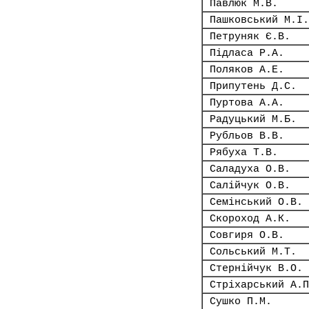
Павлюк М.В.
Пашковський М.І.
Петруняк Є.В.
Підласа Р.А.
Поляков А.Е.
Припутень Д.С.
Пуртова А.А.
Радуцький М.Б.
Рубльов В.В.
Рябуха Т.В.
Саладуха О.В.
Салійчук О.В.
Семінський О.В.
Скороход А.К.
Совгиря О.В.
Сольський М.Т.
Стернійчук В.О.
Стріхарський А.П
Сушко П.М.