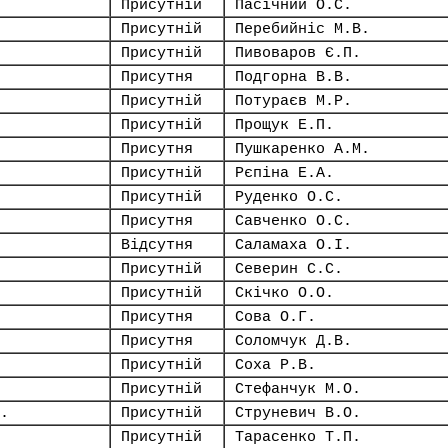
Присутній
Пасічний О.С.
Присутній
Перебийніс М.В.
Присутній
Пивоваров Є.П.
Присутня
Подгорна В.В.
Присутній
Потураєв М.Р.
Присутній
Прощук Е.П.
Присутня
Пушкаренко А.М.
Присутній
Рєпіна Е.А.
Присутній
Руденко О.С.
Присутня
Савченко О.С.
Відсутня
Саламаха О.І.
Присутній
Северин С.С.
Присутній
Скічко О.О.
Присутня
Сова О.Г.
Присутня
Соломчук Д.В.
Присутній
Соха Р.В.
Присутній
Стефанчук М.О.
.
Присутній
Струневич В.О.
Присутній
Тарасенко Т.П.