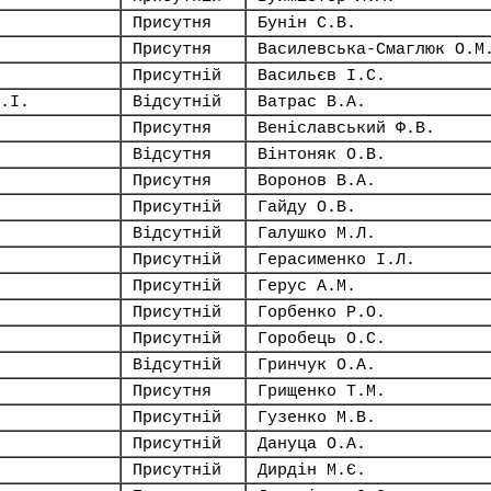
Присутня
Бунін С.В.
Присутня
Василевська-Смаглюк О.М
Присутній
Васильєв І.С.
.І.
Відсутній
Ватрас В.А.
Присутня
Веніславський Ф.В.
Відсутня
Вінтоняк О.В.
Присутня
Воронов В.А.
Присутній
Гайду О.В.
Відсутній
Галушко М.Л.
Присутній
Герасименко І.Л.
Присутній
Герус А.М.
Присутній
Горбенко Р.О.
Присутній
Горобець О.С.
Відсутній
Гринчук О.А.
Присутня
Грищенко Т.М.
Присутній
Гузенко М.В.
Присутній
Дануца О.А.
Присутній
Дирдін М.Є.