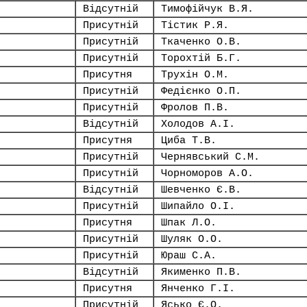
Відсутній
Тимофійчук В.Я.
Присутній
Тістик Р.Я.
Присутній
Ткаченко О.В.
Присутній
Торохтій Б.Г.
Присутня
Трухін О.М.
Присутній
Федієнко О.П.
Присутній
Фролов П.В.
Відсутній
Холодов А.І.
Присутня
Циба Т.В.
Присутній
Чернявський С.М.
Присутній
Чорноморов А.О.
Відсутній
Шевченко Є.В.
Присутній
Шипайло О.І.
Присутня
Шпак Л.О.
Присутній
Шуляк О.О.
Присутній
Юраш С.А.
Відсутній
Якименко П.В.
Присутня
Янченко Г.І.
Присутній
Ясько Є.О.