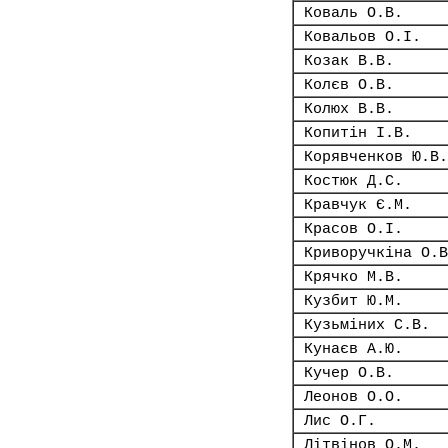
Коваль О.В.
Ковальов О.І.
Козак В.В.
Колєв О.В.
Колюх В.В.
Копитін І.В.
Корявченков Ю.В.
Костюк Д.С.
Кравчук Є.М.
Красов О.І.
Криворучкіна О.В
Крячко М.В.
Кузбит Ю.М.
Кузьміних С.В.
Кунаєв А.Ю.
Кучер О.В.
Леонов О.О.
Лис О.Г.
Літвінов О.М.