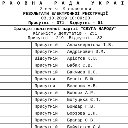
ЕРХОВНА РАДА УКРА
2 сесія 9 скликання
РЕЗУЛЬТАТИ ЕЛЕКТРОННОЇ РЕЄСТРАЦІЇ
03.10.2019 10:09:20
Присутні - 371 Відсутні - 51
Фракція політичної партії "СЛУГА НАРОДУ"
Кількість депутатів - 251
Присутні - 219 Відсутні - 32
Присутній
Аллахвердієва І.В.
Присутній
Андрійович З.М.
Відсутній
Арістов Ю.Ю.
Присутній
Бабак С.В.
Присутній
Бакумов О.С.
Присутня
Безгін В.Ю.
Присутня
Беленюк Ж.В.
Присутній
Боблях А.Р.
Присутній
Богуцька Є.П.
Присутній
Бондар Г.В.
Присутній
Борзова І.Н.
Присутній
Брагар Є.В.
Присутній
Буймістер Л.А.