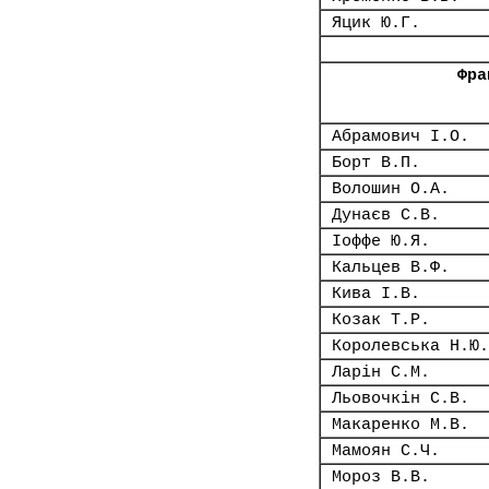
Яцик Ю.Г.
Фра
Абрамович І.О.
Борт В.П.
Волошин О.А.
Дунаєв С.В.
Іоффе Ю.Я.
Кальцев В.Ф.
Кива І.В.
Козак Т.Р.
Королевська Н.Ю.
Ларін С.М.
Льовочкін С.В.
Макаренко М.В.
Мамоян С.Ч.
Мороз В.В.