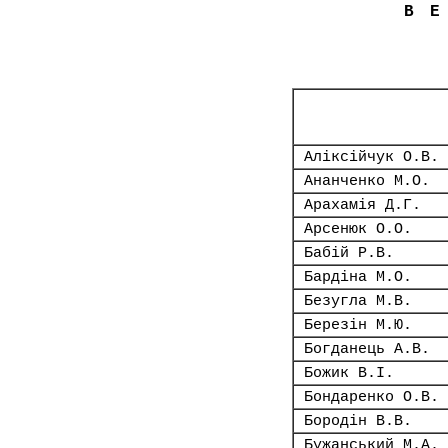
В
Аліксійчук О.В.
Ананченко М.О.
Арахамія Д.Г.
Арсенюк О.О.
Бабій Р.В.
Бардіна М.О.
Безугла М.В.
Березін М.Ю.
Богданець А.В.
Божик В.І.
Бондаренко О.В.
Бородін В.В.
Бужанський М.А.