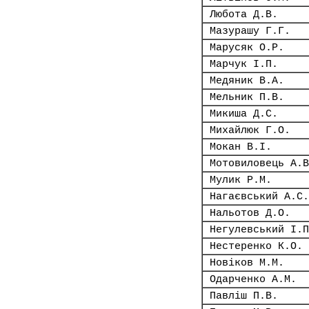
Любота Д.В.
Мазурашу Г.Г.
Марусяк О.Р.
Марчук І.П.
Медяник В.А.
Мельник П.В.
Микиша Д.С.
Михайлюк Г.О.
Мокан В.І.
Мотовиловець А.В
Мулик Р.М.
Нагаєвський А.С.
Нальотов Д.О.
Негулевський І.П
Нестеренко К.О.
Новіков М.М.
Одарченко А.М.
Павліш П.В.