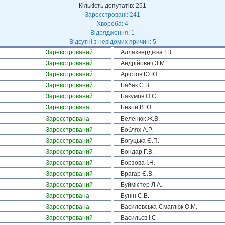
Кількість депутатів: 251
Зареєстровані: 241
Хвороба: 4
Відрядження: 1
Відсутні з невідомих причин: 5
Зареєстрований
Аллахвердієва І.В.
Зареєстрований
Андрійович З.М.
Зареєстрований
Арістов Ю.Ю.
Зареєстрований
Бабак С.В.
Зареєстрований
Бакумов О.С.
Зареєстрована
Безгін В.Ю.
Зареєстрована
Беленюк Ж.В.
Зареєстрований
Боблях А.Р.
Зареєстрований
Богуцька Є.П.
Зареєстрований
Бондар Г.В.
Зареєстрований
Борзова І.Н.
Зареєстрований
Брагар Є.В.
Зареєстрований
Буймістер Л.А.
Зареєстрована
Бунін С.В.
Зареєстрована
Василевська-Смаглюк О.М.
Зареєстрований
Васильєв І.С.