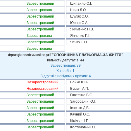
Зареєстрований
Шипайло О.І.
Зареєстрована
Шпак Л.О.
Зареєстрований
Шуляк О.О.
Зареєстрований
Юраш С.А.
Зареєстрований
Якименко П.В.
Зареєстрована
Янченко Г.І.
Зареєстрований
Ясько Є.О.
Зареєстрована
Фракція політичної партії "ОПОЗИЦІЙНА ПЛАТФОРМА-ЗА ЖИТТЯ"
Кількість депутатів: 44
Зареєстровані: 39
Хвороба: 1
Відсутні з невідомих причин: 4
Незареєстрований
Бойко Ю.А.
Незареєстрований
Бурміч А.П.
Зареєстрований
Гнатенко В.С.
Зареєстрований
Загородній Ю.І.
Зареєстрований
Ісаєнко Д.В.
Зареєстрований
Качний О.С.
Зареєстрований
Кісільов І.П.
Зареєстрований
Колтунович О.С.