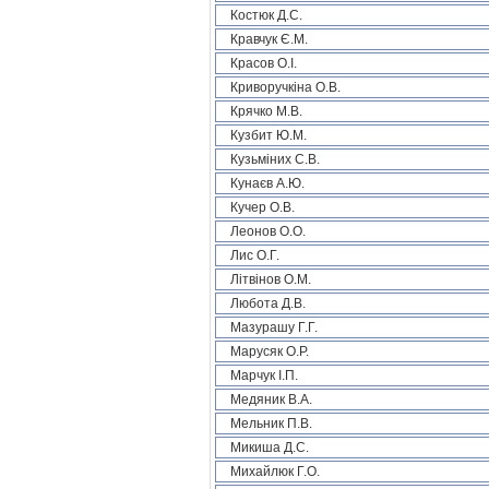
Костюк Д.С.
Кравчук Є.М.
Красов О.І.
Криворучкіна О.В.
Крячко М.В.
Кузбит Ю.М.
Кузьміних С.В.
Кунаєв А.Ю.
Кучер О.В.
Леонов О.О.
Лис О.Г.
Літвінов О.М.
Любота Д.В.
Мазурашу Г.Г.
Марусяк О.Р.
Марчук І.П.
Медяник В.А.
Мельник П.В.
Микиша Д.С.
Михайлюк Г.О.