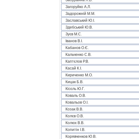
Забуранна Л.В.
Загоруйко А.Л.
Задорожній М.М.
Заславський Ю.І.
Здебський Ю.В.
Зуєв М.С.
Іванов В.І.
Кабанов О.Є.
Кальченко С.В.
Каптєлов Р.В.
Касай К.І.
Кириченко М.О.
Кицак Б.В.
Кісєль Ю.Г.
Коваль О.В.
Ковальов О.І.
Козак В.В.
Колєв О.В.
Колюх В.В.
Копитін І.В.
Корявченков Ю.В.