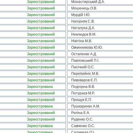
Зареєстрований
Монастирський Д.А.
Зареєстрований
Мошенець О.В.
Зареєстрований
Мурдій І.Ю.
Зареєстрований
Нагорняк С.В.
Зареєстрований
Наталуха Д.А.
Зареєстрований
Неклюдов В.М.
Зареєстрований
Нікітіна М.В.
Зареєстрований
Овчинникова Ю.Ю.
Зареєстрований
Остапенко А.Д.
Зареєстрований
Павловський П.І.
Зареєстрований
Пасічний О.С.
Зареєстрований
Перебийніс М.В.
Зареєстрований
Пивоваров Є.П.
Зареєстрована
Подгорна В.В.
Зареєстрований
Потураєв М.Р.
Зареєстрований
Прощук Е.П.
Зареєстрована
Пушкаренко А.М.
Зареєстрований
Рєпіна Е.А.
Зареєстрований
Руденко О.С.
Зареєстрована
Савченко О.С.
Зареєстрована
Саламаха О.І.