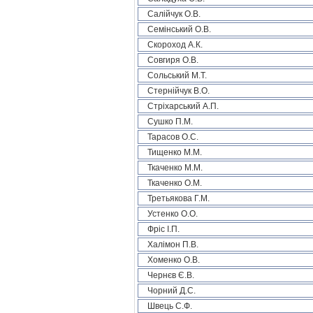
Салійчук О.В.
Семінський О.В.
Скороход А.К.
Совгиря О.В.
Сольський М.Т.
Стернійчук В.О.
Стріхарський А.П.
Сушко П.М.
Тарасов О.С.
Тищенко М.М.
Ткаченко М.М.
Ткаченко О.М.
Третьякова Г.М.
Устенко О.О.
Фріс І.П.
Халімон П.В.
Хоменко О.В.
Чернєв Є.В.
Чорний Д.С.
Швець С.Ф.