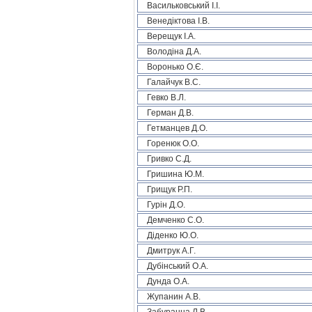
Васильковський І.І.
Венедіктова І.В.
Верещук І.А.
Володіна Д.А.
Воронько О.Є.
Галайчук В.С.
Гевко В.Л.
Герман Д.В.
Гетманцев Д.О.
Горенюк О.О.
Гривко С.Д.
Гришина Ю.М.
Грищук Р.П.
Гурін Д.О.
Демченко С.О.
Діденко Ю.О.
Дмитрук А.Г.
Дубінський О.А.
Дунда О.А.
Жупанин А.В.