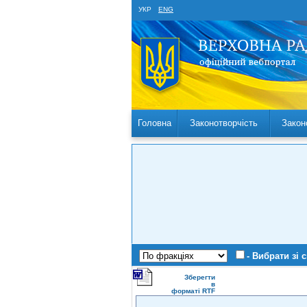
УКР
ENG
Головна
Законотворчість
Закон
- Вибрати зі 
Зберегти
в
форматі RTF