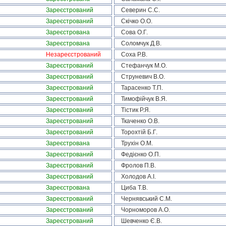
Зареєстрований
Северин С.С.
Зареєстрований
Скічко О.О.
Зареєстрована
Сова О.Г.
Зареєстрована
Соломчук Д.В.
Незареєстрований
Соха Р.В.
Зареєстрований
Стефанчук М.О.
Зареєстрований
Струневич В.О.
Зареєстрований
Тарасенко Т.П.
Зареєстрований
Тимофійчук В.Я.
Зареєстрований
Тістик Р.Я.
Зареєстрований
Ткаченко О.В.
Зареєстрований
Торохтій Б.Г.
Зареєстрована
Трухін О.М.
Зареєстрований
Федієнко О.П.
Зареєстрований
Фролов П.В.
Зареєстрований
Холодов А.І.
Зареєстрована
Циба Т.В.
Зареєстрований
Чернявський С.М.
Зареєстрований
Чорноморов А.О.
Зареєстрований
Шевченко Є.В.