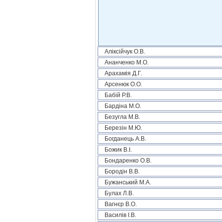
Аліксійчук О.В.
Ананченко М.О.
Арахамія Д.Г.
Арсенюк О.О.
Бабій Р.В.
Бардіна М.О.
Безугла М.В.
Березін М.Ю.
Богданець А.В.
Божик В.І.
Бондаренко О.В.
Бородін В.В.
Бужанський М.А.
Булах Л.В.
Вагнєр В.О.
Василів І.В.