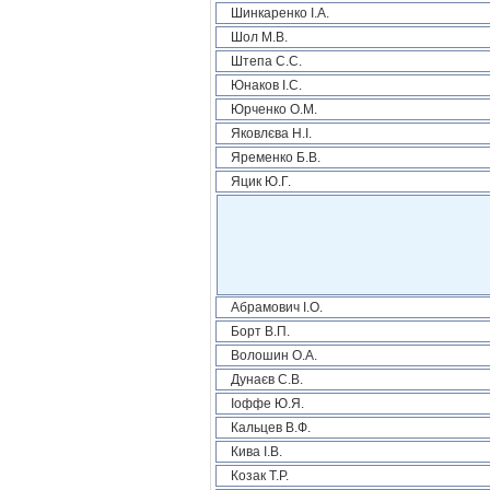
Шинкаренко І.А.
Шол М.В.
Штепа С.С.
Юнаков І.С.
Юрченко О.М.
Яковлєва Н.І.
Яременко Б.В.
Яцик Ю.Г.
Абрамович І.О.
Борт В.П.
Волошин О.А.
Дунаєв С.В.
Іоффе Ю.Я.
Кальцев В.Ф.
Кива І.В.
Козак Т.Р.