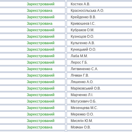
Зареєстрований
Костюх А.В.
Зареєстрована
Красносільська А.О.
Зареєстрований
Крейденко В.В.
Зареєстрована
Кривошеєв І.С.
Зареєстрований
Кубраков О.М.
Зареєстрований
Кузнєцов О.О.
Зареєстрований
Культенко А.В.
Зареєстрований
Куницький О.О.
Зареєстрований
Лаба М.М.
Зареєстрований
Лерос Г.Б.
Зареєстрована
Литвиненко С.А.
Зареєстрований
Лічман Г.В.
Зареєстрований
Ляшенко А.О.
Зареєстрований
Маріковський О.В.
Зареєстрований
Марченко Л.І.
Зареєстрований
Матусевич О.Б.
Зареєстрований
Мезенцева М.С.
Зареєстрований
Мережко О.О.
Зареєстрований
Мисягін Ю.М.
Зареєстрована
Мовчан О.В.