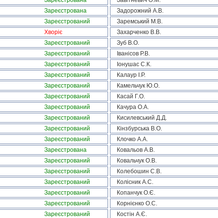
Зареєстрована
Завітневич О.М.
Зареєстрована
Задорожний А.В.
Зареєстрований
Заремський М.В.
Хворіє
Захарченко В.В.
Зареєстрований
Зуб В.О.
Зареєстрований
Іванісов Р.В.
Зареєстрований
Іонушас С.К.
Зареєстрований
Калаур І.Р.
Зареєстрований
Камельчук Ю.О.
Зареєстрований
Касай Г.О.
Зареєстрований
Качура О.А.
Зареєстрований
Кисилевський Д.Д.
Зареєстрований
Кінзбурська В.О.
Зареєстрований
Клочко А.А.
Зареєстрована
Ковальов А.В.
Зареєстрований
Ковальчук О.В.
Зареєстрований
Колебошин С.В.
Зареєстрований
Колісник А.С.
Зареєстрований
Копанчук О.Є.
Зареєстрований
Корнієнко О.С.
Зареєстрований
Костін А.Є.