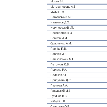
Мокан В.І.
Мотовиловець А.В.
Мулик Р.М.
Нагаєвський А.С.
Нальотов Д.О.
Негулевський І.П.
Нестеренко К.О.
Новіков М.М.
Одарченко А.М.
Павліш П.В.
Павлюк М.В.
Пашковський М.І.
Петруняк Є.В.
Підласа Р.А.
Поляков А.Е.
Припутень Д.С.
Пуртова А.А.
Радуцький М.Б.
Рубльов В.В.
Рябуха Т.В.
Саладуха О.В.