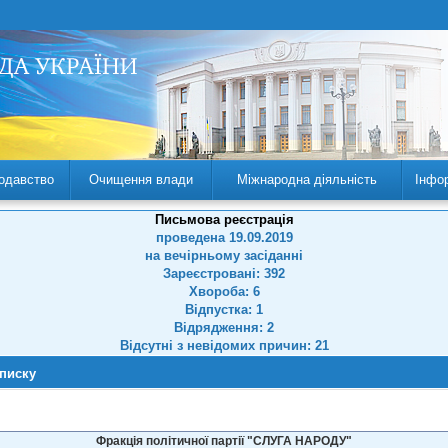
одавство
Очищення влади
Міжнародна діяльність
Інфо
Письмова реєстрація
проведена 19.09.2019
на вечірньому засіданні
Зареєстровані: 392
Хвороба: 6
Відпустка: 1
Відрядження: 2
Відсутні з невідомих причин: 21
списку
Фракція політичної партії "СЛУГА НАРОДУ"