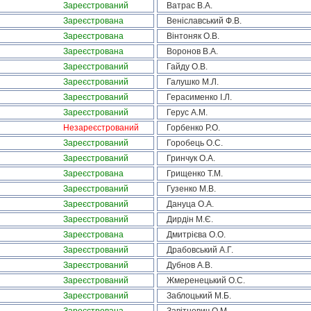
Зареєстрований
Ватрас В.А.
Зареєстрована
Веніславський Ф.В.
Зареєстрована
Вінтоняк О.В.
Зареєстрована
Воронов В.А.
Зареєстрований
Гайду О.В.
Зареєстрований
Галушко М.Л.
Зареєстрований
Герасименко І.Л.
Зареєстрований
Герус А.М.
Незареєстрований
Горбенко Р.О.
Зареєстрований
Горобець О.С.
Зареєстрований
Гринчук О.А.
Зареєстрована
Грищенко Т.М.
Зареєстрований
Гузенко М.В.
Зареєстрований
Дануца О.А.
Зареєстрований
Дирдін М.Є.
Зареєстрована
Дмитрієва О.О.
Зареєстрований
Драбовський А.Г.
Зареєстрований
Дубнов А.В.
Зареєстрований
Жмеренецький О.С.
Зареєстрований
Заблоцький М.Б.