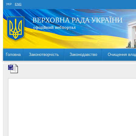
УКР
ENG
Головна
Законотворчість
Законодавство
Очищення вла