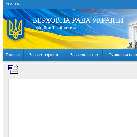
УКР
ENG
Головна
Законотворчість
Законодавство
Очищення вла