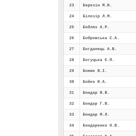
23
Березін М.Ю.
24
Білозір Л.М.
25
Боблях А.Р.
26
Бобровська С.А.
27
Богданець А.В.
28
Богуцька Є.П.
29
Божик В.І.
30
Бойко Ю.А.
31
Бондар В.В.
32
Бондар Г.В.
33
Бондар М.Л.
34
Бондаренко О.В.