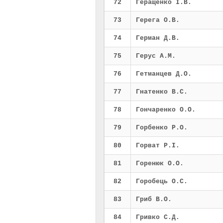
72
Геращенко І.В.
73
Герега О.В.
74
Герман Д.В.
75
Герус А.М.
76
Гетманцев Д.О.
77
Гнатенко В.С.
78
Гончаренко О.О.
79
Горбенко Р.О.
80
Горват Р.І.
81
Горенюк О.О.
82
Горобець О.С.
83
Гриб В.О.
84
Гривко С.Д.