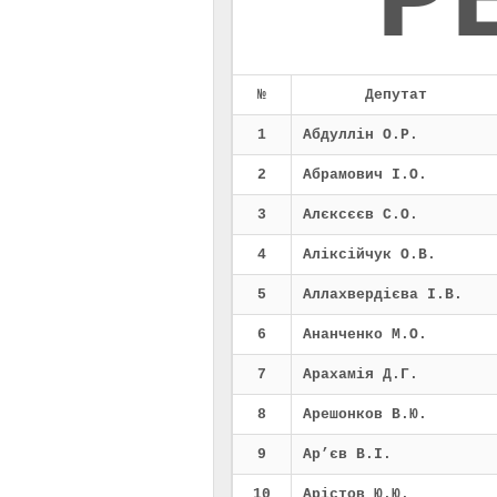
Р
№
Депутат
1
Абдуллін О.Р.
2
Абрамович І.О.
3
Алєксєєв С.О.
4
Аліксійчук О.В.
5
Аллахвердієва І.В.
6
Ананченко М.О.
7
Арахамія Д.Г.
8
Арешонков В.Ю.
9
Ар’єв В.І.
10
Арістов Ю.Ю.