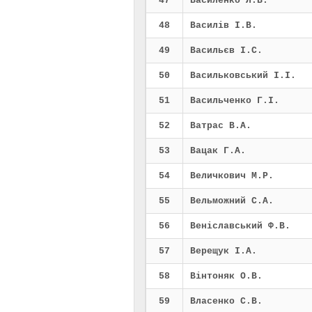
47
Василенко Л.В.
48
Василів І.В.
49
Васильєв І.С.
50
Васильковський І.І.
51
Васильченко Г.І.
52
Ватрас В.А.
53
Вацак Г.А.
54
Величкович М.Р.
55
Вельможний С.А.
56
Веніславський Ф.В.
57
Верещук І.А.
58
Вінтоняк О.В.
59
Власенко С.В.