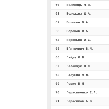
60
Волинець М.Я.
61
Володіна Д.А.
62
Волошин О.А.
63
Воронов В.А.
64
Воронько О.Є.
65
В’ятрович В.М.
66
Гайду О.В.
67
Галайчук В.С.
68
Галушко М.Л.
69
Гевко В.Л.
70
Герасименко І.Л.
71
Герасимов А.В.