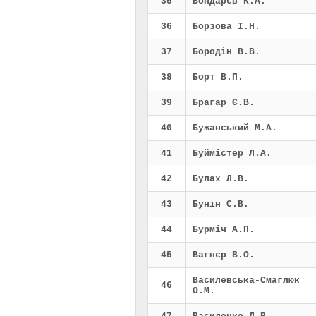
35
Бондарєв К.А.
36
Борзова І.Н.
37
Бородін В.В.
38
Борт В.П.
39
Брагар Є.В.
40
Бужанський М.А.
41
Буймістер Л.А.
42
Булах Л.В.
43
Бунін С.В.
44
Бурміч А.П.
45
Вагнєр В.О.
Василевська-Смаглюк
46
О.М.