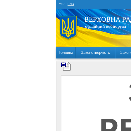
УКР
ENG
Головна
Законотворчість
Закон