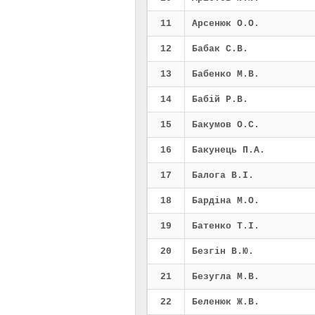
11
Арсенюк О.О.
12
Бабак С.В.
13
Бабенко М.В.
14
Бабій Р.В.
15
Бакумов О.С.
16
Бакунець П.А.
17
Балога В.І.
18
Бардіна М.О.
19
Батенко Т.І.
20
Безгін В.Ю.
21
Безугла М.В.
22
Беленюк Ж.В.