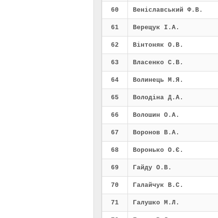
60
Веніславський Ф.В.
61
Верещук І.А.
62
Вінтоняк О.В.
63
Власенко С.В.
64
Волинець М.Я.
65
Володіна Д.А.
66
Волошин О.А.
67
Воронов В.А.
68
Воронько О.Є.
69
Гайду О.В.
70
Галайчук В.С.
71
Галушко М.Л.