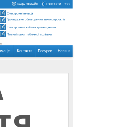
РАДА ОНЛАЙН
КОНТАКТИ
RSS
Електронні петиції
Громадське обговорення законопроєктів
Електронний кабінет громадянина
Повний цикл публічної політики
рмація
Контакти
Ресурси
Новини
А