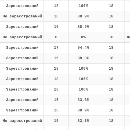
Зареєстрований
18
100%
18
Не зареєстрований
16
88,9%
18
Зареєстрований
16
88,9%
18
Не зареєстрований
0
0%
18
Н
Зареєстрований
17
94,4%
18
Зареєстрований
16
88,9%
18
Зареєстрований
18
100%
18
Зареєстрований
18
100%
18
Зареєстрований
18
100%
18
Зареєстрований
15
83,3%
18
Зареєстрований
16
88,9%
18
Не зареєстрований
15
83,3%
18