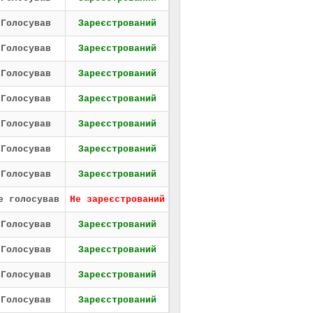
Голосував
Зареєстрований
Голосував
Зареєстрований
Голосував
Зареєстрований
Голосував
Зареєстрований
Голосував
Зареєстрований
Голосував
Зареєстрований
Голосував
Зареєстрований
е голосував
Не зареєстрований
Голосував
Зареєстрований
Голосував
Зареєстрований
Голосував
Зареєстрований
Голосував
Зареєстрований