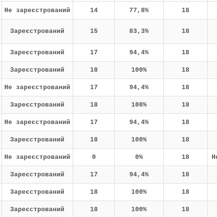
Не зареєстрований
14
77,8%
18
Зареєстрований
15
83,3%
18
Зареєстрований
17
94,4%
18
Зареєстрований
18
100%
18
Не зареєстрований
17
94,4%
18
Зареєстрований
18
100%
18
Не зареєстрований
17
94,4%
18
Зареєстрований
18
100%
18
Не зареєстрований
0
0%
18
Н
Зареєстрований
17
94,4%
18
Зареєстрований
18
100%
18
Зареєстрований
18
100%
18