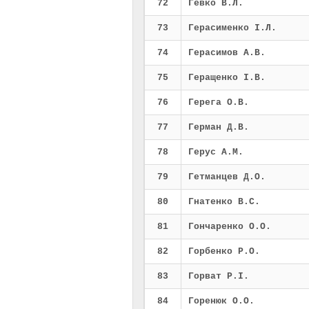
72
Гевко В.Л.
73
Герасименко І.Л.
74
Герасимов А.В.
75
Геращенко І.В.
76
Герега О.В.
77
Герман Д.В.
78
Герус А.М.
79
Гетманцев Д.О.
80
Гнатенко В.С.
81
Гончаренко О.О.
82
Горбенко Р.О.
83
Горват Р.І.
84
Горенюк О.О.