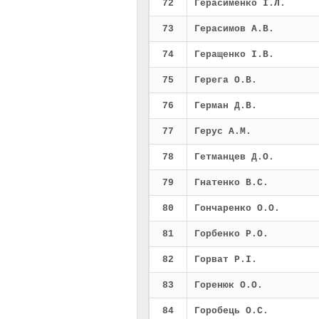
72
Герасименко І.Л.
73
Герасимов А.В.
74
Геращенко І.В.
75
Герега О.В.
76
Герман Д.В.
77
Герус А.М.
78
Гетманцев Д.О.
79
Гнатенко В.С.
80
Гончаренко О.О.
81
Горбенко Р.О.
82
Горват Р.І.
83
Горенюк О.О.
84
Горобець О.С.