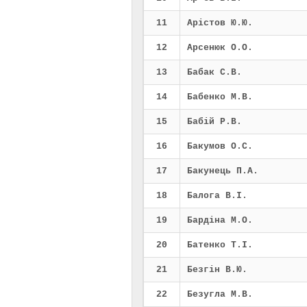
11
Арістов Ю.Ю.
12
Арсенюк О.О.
13
Бабак С.В.
14
Бабенко М.В.
15
Бабій Р.В.
16
Бакумов О.С.
17
Бакунець П.А.
18
Балога В.І.
19
Бардіна М.О.
20
Батенко Т.І.
21
Безгін В.Ю.
22
Безугла М.В.