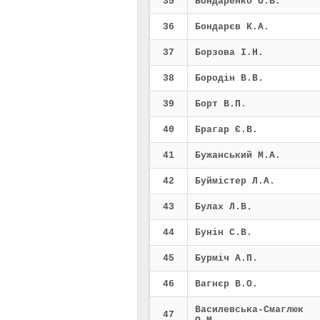
35
Бондаренко О.В.
36
Бондарєв К.А.
37
Борзова І.Н.
38
Бородін В.В.
39
Борт В.П.
40
Брагар Є.В.
41
Бужанський М.А.
42
Буймістер Л.А.
43
Булах Л.В.
44
Бунін С.В.
45
Бурміч А.П.
46
Вагнєр В.О.
Василевська-Смаглюк
47