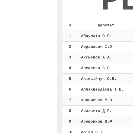
Р
№
Депутат
1
Абдуллін О.Р.
2
Абрамович І.О.
3
Аксьонов А.А.
4
Алєксєєв С.О.
5
Аліксійчук О.В.
6
Аллахвердієва І.В.
7
Ананченко М.О.
8
Арахамія Д.Г.
9
Арешонков В.Ю.
10
Ар’єв В.І.