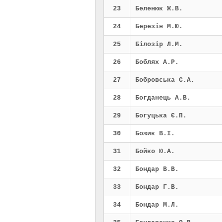
23
Беленюк Ж.В.
24
Березін М.Ю.
25
Білозір Л.М.
26
Боблях А.Р.
27
Бобровська С.А.
28
Богданець А.В.
29
Богуцька Є.П.
30
Божик В.І.
31
Бойко Ю.А.
32
Бондар В.В.
33
Бондар Г.В.
34
Бондар М.Л.