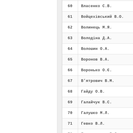
60
Власенко С.В.
61
Войцехівський В.О.
62
Волинець М.Я.
63
Володіна Д.А.
64
Волошин О.А.
65
Воронов В.А.
66
Воронько О.Є.
67
В’ятрович В.М.
68
Гайду О.В.
69
Галайчук В.С.
70
Галушко М.Л.
71
Гевко В.Л.