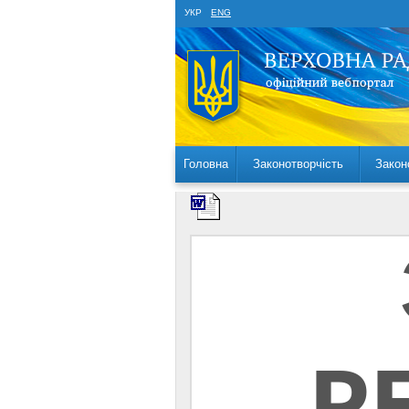
УКР
ENG
Головна
Законотворчість
Закон