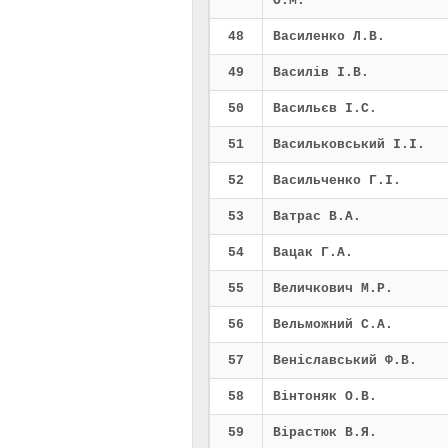
О.М.
48
Василенко Л.В.
49
Василів І.В.
50
Васильєв І.С.
51
Васильковський І.І.
52
Васильченко Г.І.
53
Ватрас В.А.
54
Вацак Г.А.
55
Величкович М.Р.
56
Вельможний С.А.
57
Веніславський Ф.В.
58
Вінтоняк О.В.
59
Вірастюк В.Я.