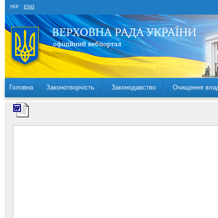
УКР
ENG
Головна
Законотворчість
Законодавство
Очищення вла