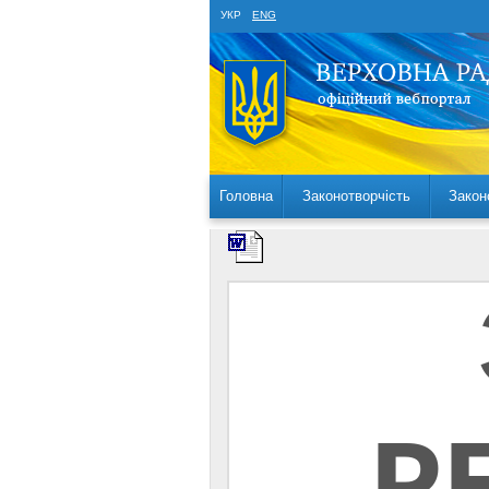
УКР
ENG
Головна
Законотворчість
Закон