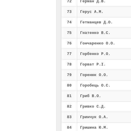
72
Герман Д.В.
73
Герус А.М.
74
Гетманцев Д.О.
75
Гнатенко В.С.
76
Гончаренко О.О.
77
Горбенко Р.О.
78
Горват Р.І.
79
Горенюк О.О.
80
Горобець О.С.
81
Гриб В.О.
82
Гривко С.Д.
83
Гринчук О.А.
84
Гришина Ю.М.