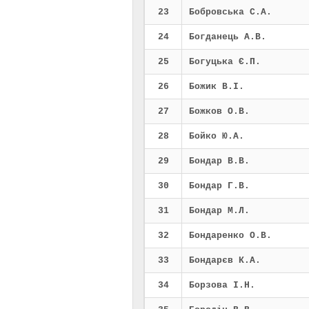
23
Бобровська С.А.
24
Богданець А.В.
25
Богуцька Є.П.
26
Божик В.І.
27
Божков О.В.
28
Бойко Ю.А.
29
Бондар В.В.
30
Бондар Г.В.
31
Бондар М.Л.
32
Бондаренко О.В.
33
Бондарєв К.А.
34
Борзова І.Н.