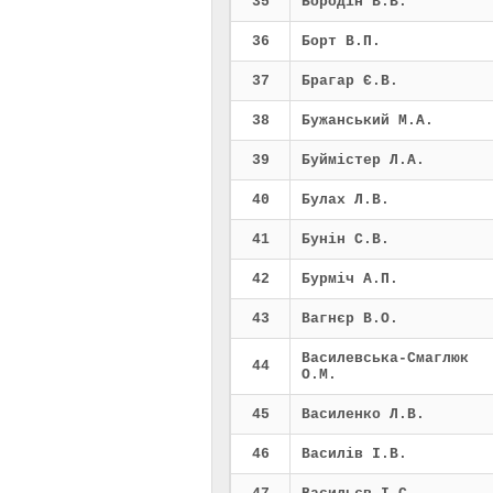
35
Бородін В.В.
36
Борт В.П.
37
Брагар Є.В.
38
Бужанський М.А.
39
Буймістер Л.А.
40
Булах Л.В.
41
Бунін С.В.
42
Бурміч А.П.
43
Вагнєр В.О.
Василевська-Смаглюк
44
О.М.
45
Василенко Л.В.
46
Василів І.В.