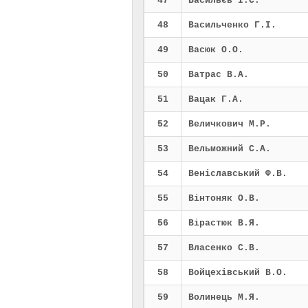
47
Васильєв І.С.
48
Васильченко Г.І.
49
Васюк О.О.
50
Ватрас В.А.
51
Вацак Г.А.
52
Величкович М.Р.
53
Вельможний С.А.
54
Веніславський Ф.В.
55
Вінтоняк О.В.
56
Вірастюк В.Я.
57
Власенко С.В.
58
Войцехівський В.О.
59
Волинець М.Я.