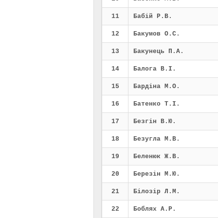
11
Бабій Р.В.
12
Бакумов О.С.
13
Бакунець П.А.
14
Балога В.І.
15
Бардіна М.О.
16
Батенко Т.І.
17
Безгін В.Ю.
18
Безугла М.В.
19
Беленюк Ж.В.
20
Березін М.Ю.
21
Білозір Л.М.
22
Боблях А.Р.