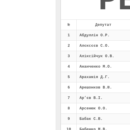
Р
№
Депутат
1
Абдуллін О.Р.
2
Алєксєєв С.О.
3
Аліксійчук О.В.
4
Ананченко М.О.
5
Арахамія Д.Г.
6
Арешонков В.Ю.
7
Ар’єв В.І.
8
Арсенюк О.О.
9
Бабак С.В.
10
Бабенко М.В.