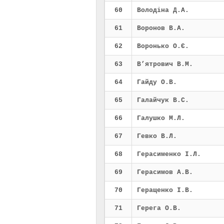
60
Володіна Д.А.
61
Воронов В.А.
62
Воронько О.Є.
63
В’ятрович В.М.
64
Гайду О.В.
65
Галайчук В.С.
66
Галушко М.Л.
67
Гевко В.Л.
68
Герасименко І.Л.
69
Герасимов А.В.
70
Геращенко І.В.
71
Герега О.В.