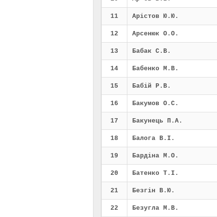
11
Арістов Ю.Ю.
12
Арсенюк О.О.
13
Бабак С.В.
14
Бабенко М.В.
15
Бабій Р.В.
16
Бакумов О.С.
17
Бакунець П.А.
18
Балога В.І.
19
Бардіна М.О.
20
Батенко Т.І.
21
Безгін В.Ю.
22
Безугла М.В.