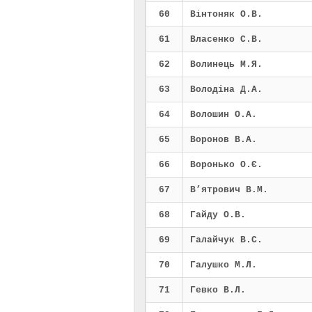
60
Вінтоняк О.В.
61
Власенко С.В.
62
Волинець М.Я.
63
Володіна Д.А.
64
Волошин О.А.
65
Воронов В.А.
66
Воронько О.Є.
67
В’ятрович В.М.
68
Гайду О.В.
69
Галайчук В.С.
70
Галушко М.Л.
71
Гевко В.Л.