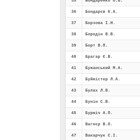
35
Бондаренко О.В.
36
Бондарєв К.А.
37
Борзова І.Н.
38
Бородін В.В.
39
Борт В.П.
40
Брагар Є.В.
41
Бужанський М.А.
42
Буймістер Л.А.
43
Булах Л.В.
44
Бунін С.В.
45
Бурміч А.П.
46
Вагнєр В.О.
47
Вакарчук С.І.