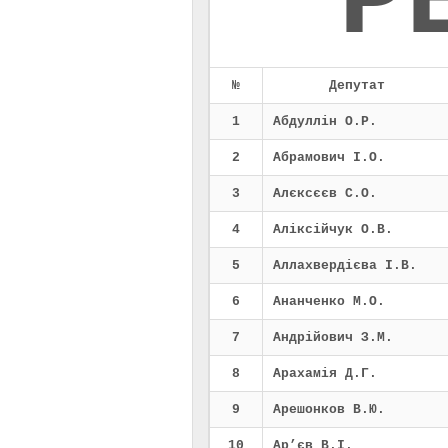
Р
№
Депутат
1
Абдуллін О.Р.
2
Абрамович І.О.
3
Алєксєєв С.О.
4
Аліксійчук О.В.
5
Аллахвердієва І.В.
6
Ананченко М.О.
7
Андрійович З.М.
8
Арахамія Д.Г.
9
Арешонков В.Ю.
10
Ар’єв В.І.