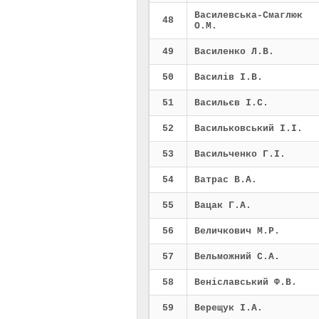
Василевська-Смаглюк
48
О.М.
49
Василенко Л.В.
50
Василів І.В.
51
Васильєв І.С.
52
Васильковський І.І.
53
Васильченко Г.І.
54
Ватрас В.А.
55
Вацак Г.А.
56
Величкович М.Р.
57
Вельможний С.А.
58
Веніславський Ф.В.
59
Верещук І.А.