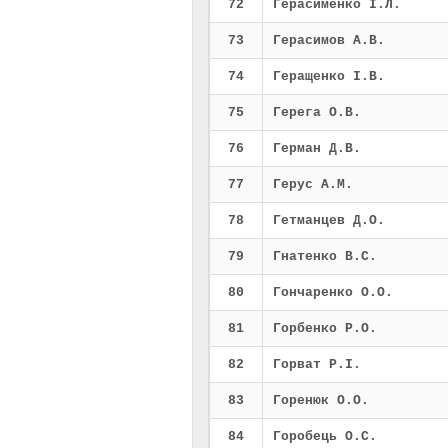
72
Герасименко І.Л.
73
Герасимов А.В.
74
Геращенко І.В.
75
Герега О.В.
76
Герман Д.В.
77
Герус А.М.
78
Гетманцев Д.О.
79
Гнатенко В.С.
80
Гончаренко О.О.
81
Горбенко Р.О.
82
Горват Р.І.
83
Горенюк О.О.
84
Горобець О.С.