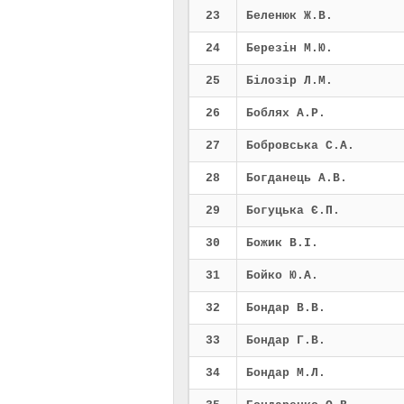
23
Беленюк Ж.В.
24
Березін М.Ю.
25
Білозір Л.М.
26
Боблях А.Р.
27
Бобровська С.А.
28
Богданець А.В.
29
Богуцька Є.П.
30
Божик В.І.
31
Бойко Ю.А.
32
Бондар В.В.
33
Бондар Г.В.
34
Бондар М.Л.