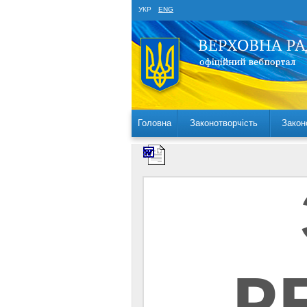
УКР
ENG
Головна
Законотворчість
Закон