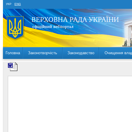
УКР
ENG
Головна
Законотворчість
Законодавство
Очищення вла