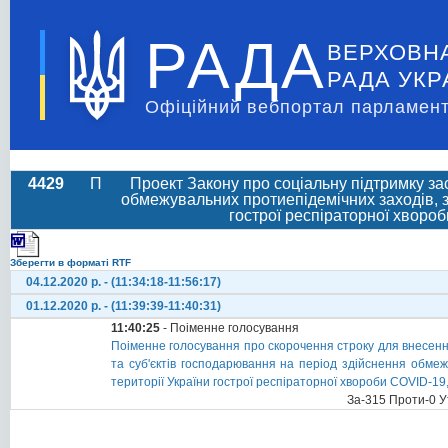
РАДА
ВЕРХОВН
РАДА УКР
Офіційний вебпортал парламент
4429
П
Проект Закону про соціальну підтримку за
обмежувальних протиепідемічних заходів, 
гострої респіраторної хворо
Зберегти в форматі RTF
04.12.2020 р. - (11:34:18-11:56:17)
01.12.2020 р. - (11:39:39-11:40:31)
11:40:25
- Поіменне голосування
Поіменне голосування про скорочення строку для внесення
та суб'єктів господарювання на період здійснення обме
території України гострої респіраторної хвороби COVID-1
За-315 Проти-0 У