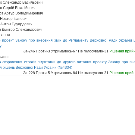
ук Олександр Васильович
о Сергій Віталійович
ов Артур Володимирович
Нестор Іванович
 Антон Едуардович
в Дмитро Олександрович
ування
 проект Закону про внесення змін до Регламенту Верховної Ради України 
у
За-246 Проти-3 Утрималось-67 Не голосувало-31
Рішення прий
ування
 скорочення строків підготовки до другого читання проекту Закону про в
я рішень Верховної Ради України (№4334)
За-228 Проти-5 Утрималось-84 Не голосувало-31
Рішення прий