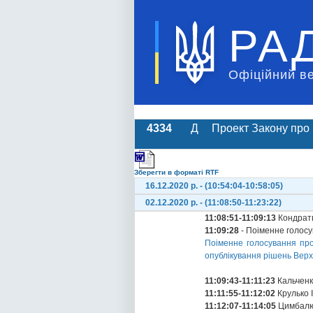
РА
Офіційний в
4334
Д
Проект Закону про 
Зберегти в форматі RTF
16.12.2020 р. - (10:54:04-10:58:05)
02.12.2020 р. - (11:08:50-11:23:22)
11:08:51-11:09:13
Кондратю
11:09:28
- Поіменне голос
Поіменне голосування пр
опублікування рішень Верх
11:09:43-11:11:23
Кальченк
11:11:55-11:12:02
Крулько І
11:12:07-11:14:05
Цимбалю