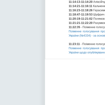
11:14:13-11:14:20
Аліксійч
11:14:21-11:16:11
Кальченк
11:16:23-11:18:26
Герасим
11:18:47-11:19:53
Шуфрич 
11:20:19-11:21:02
Поляков
11:21:21-11:22:20
Разумко
11:22:35
- Поіменне голос
Поіменне голосування про
України (№4334) - за основ
11:23:11
- Поіменне голос
Поіменне голосування про
України щодо опублікуванн