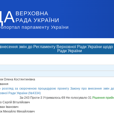
ДА
ВЕРХОВНА
РАДА УКРАЇНИ
ебпортал парламенту України
внесення змін до Регламенту Верховної Ради України щодо
Ради України
к Олена Костянтинівна
ування
о розгляд за скороченою процедурою проекту Закону про внесення змін д
овної Ради України (№4334)
За-243 Проти-3 Утрималось-69 Не голосувало-31
Рішення прий
о Сергій Віталійович
ван Іванович
к Михайло Михайлович