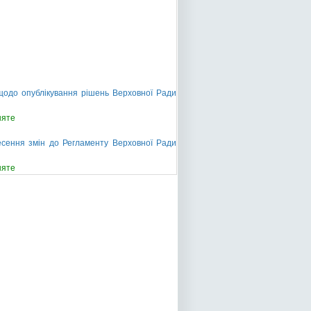
щодо опублікування рішень Верховної Ради
няте
несення змін до Регламенту Верховної Ради
няте