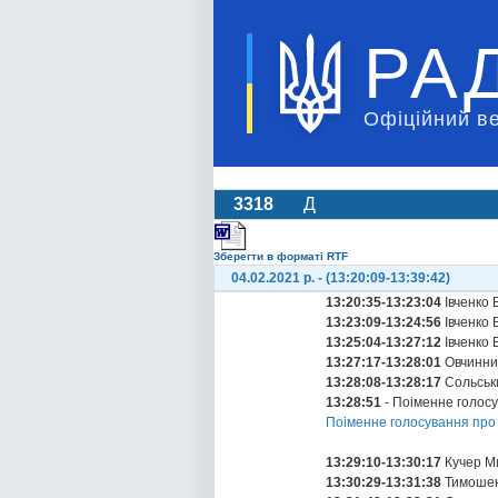
РА
Офіційний в
3318
Д
Зберегти в форматі RTF
04.02.2021 р. - (13:20:09-13:39:42)
13:20:35-13:23:04
Івченко 
13:23:09-13:24:56
Івченко 
13:25:04-13:27:12
Івченко 
13:27:17-13:28:01
Овчинни
13:28:08-13:28:17
Сольськ
13:28:51
- Поіменне голос
Поіменне голосування про
13:29:10-13:30:17
Кучер М
13:30:29-13:31:38
Тимошен