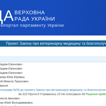
ДА
ВЕРХОВНА
РАДА УКРАЇНИ
ебпортал парламенту України
Проект Закону про ветеринарну медицину та благополу
Вадим Євгенович
Вадим Євгенович
Вадим Євгенович
кова Юлія Юріївна
ий Микола Тарасович
ування
 поправку №59 до проекту Закону про ветеринарну медицину та благополуччя
За-323 Проти-0 Утрималось-15 Не голосувало-40
Рішення прий
икола Іванович
ко Юлія Володимирівна