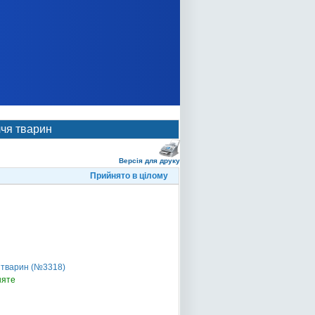
ччя тварин
Версія для друку
Прийнято в цілому
 тварин (№3318)
няте