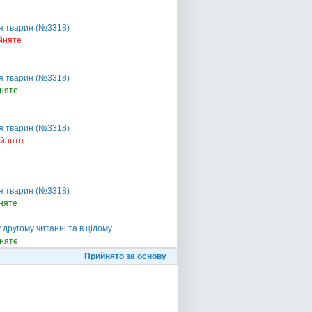
я тварин (№3318)
йняте
я тварин (№3318)
няте
я тварин (№3318)
ийняте
я тварин (№3318)
няте
другому читанні та в цілому
няте
Прийнято за основу