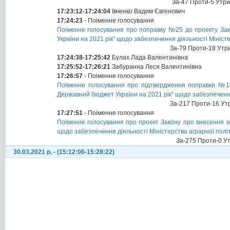
За-47 Проти-5 Утр
17:23:12-17:24:04
Івченко Вадим Євгенович
17:24:23
- Поіменне голосування
Поіменне голосування про поправку №25 до проекту Зак
України на 2021 рік" щодо забезпечення діяльності Мініст
За-79 Проти-18 Утр
17:24:38-17:25:42
Булах Лада Валентинівна
17:25:52-17:26:21
Забуранна Леся Валентинівна
17:26:57
- Поіменне голосування
Поіменне голосування про підтвердження поправки №10
Державний бюджет України на 2021 рік" щодо забезпечення
За-217 Проти-16 Ут
17:27:51
- Поіменне голосування
Поіменне голосування про проект Закону про внесення з
щодо забезпечення діяльності Міністерства аграрної політ
За-275 Проти-0 У
30.03.2021 р. - (15:12:06-15:28:22)