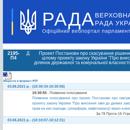
РАДА
ВЕРХОВН
РАДА УКР
Офіційний вебпортал парламент
2195-
Д
Проект Постанови про скасування рішення
П4
цілому проекту закону України "Про вне
ділянок державної та комунальної власності
Зберегти в форматі RTF
03.06.2021 р. - (10:30:34-10:30:58)
10:30:55
- Поіменне голосування
Поіменне голосування про проект Постанови про скасув
проекту закону України "Про внесення змін до деяких зак
прав на них (оренди, суперфіцію, емфітевзису) через елек
За-78 Проти-16 Утр
03.06.2021 р. - (10:10:07-10:12:31)