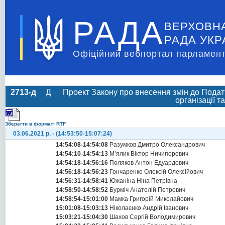
РАДА
ВЕРХОВН
РАДА УКР
Офіційний вебпортал парламент
2713-д
Д
Проект Закону про внесення змін до Податк
організації 
Зберегти в форматі RTF
03.06.2021 р. - (14:53:50-15:07:24)
14:54:08-14:54:08
Разумков Дмитро Олександрович
14:54:10-14:54:13
М’ялик Віктор Ничипорович
14:54:18-14:56:16
Поляков Антон Едуардович
14:56:18-14:56:23
Гончаренко Олексій Олексійович
14:56:31-14:58:41
Южаніна Ніна Петрівна
14:58:50-14:58:52
Бурміч Анатолій Петрович
14:58:54-15:01:00
Мамка Григорій Миколайович
15:01:08-15:03:13
Ніколаєнко Андрій Іванович
15:03:21-15:04:30
Шахов Сергій Володимирович