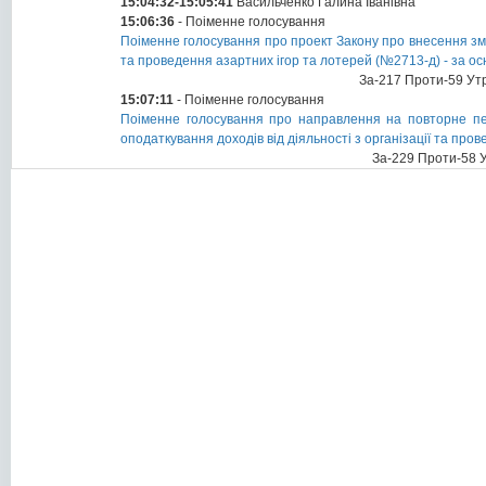
15:04:32-15:05:41
Васильченко Галина Іванівна
15:06:36
- Поіменне голосування
Поіменне голосування про проект Закону про внесення змін
та проведення азартних ігор та лотерей (№2713-д) - за ос
За-217 Проти-59 Ут
15:07:11
- Поіменне голосування
Поіменне голосування про направлення на повторне пе
оподаткування доходів від діяльності з організації та про
За-229 Проти-58 