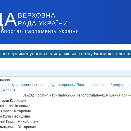
ДА
ВЕРХОВНА
РАДА УКРАЇНИ
ебпортал парламенту України
ро перейменування селища міського типу Більмак Пологівсь
ування
 розгляд за скороченою процедурою проекту Постанови про перейменування с
і (№5571)
За-232 Проти-4 Утрималось-65 Не голосувало-42
Рішення прий
італій Юрійович
стянтин Іванович
 Павло Вікторович
о Юлія Леонідівна
кий Роман Михайлович
олодимир Вікторович