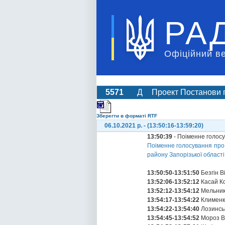
РА
Офіційний в
5571
Д
Проект Постанови п
Зберегти в форматі RTF
06.10.2021 р. - (13:50:16-13:59:20)
13:50:39
- Поіменне голос
Поіменне голосування про
району Запорізької област
13:50:50-13:51:50
Безгін В
13:52:06-13:52:12
Касай Ко
13:52:12-13:54:12
Мельник
13:54:17-13:54:22
Клименк
13:54:22-13:54:40
Лозинсь
13:54:45-13:54:52
Мороз В