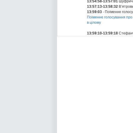
13:54:58-13:57:01
Шуфрич 
13:57:13-13:58:32
В’ятров
13:59:03
- Поіменне голос
Поіменне голосування про 
в цілому
13:59:10-13:59:18
Стефанч