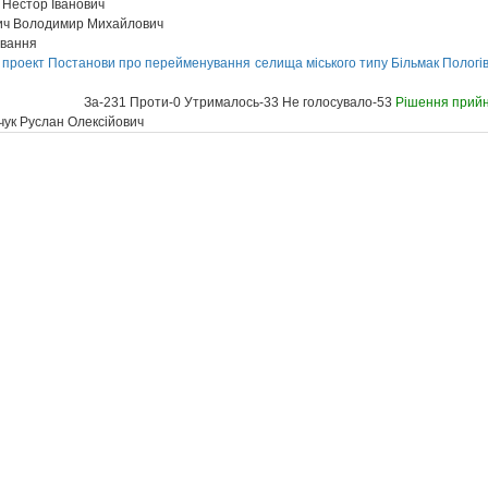
Нестор Іванович
ич Володимир Михайлович
ування
проект Постанови про перейменування селища міського типу Більмак Пологівс
За-231 Проти-0 Утрималось-33 Не голосувало-53
Рішення прий
ук Руслан Олексійович