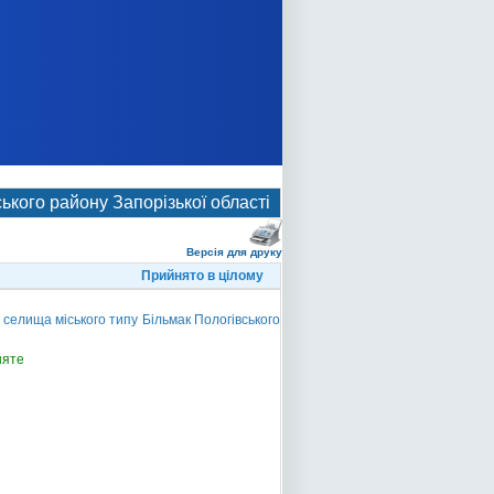
кого району Запорізької області
Версія для друку
Прийнято в цілому
елища міського типу Більмак Пологівського
няте