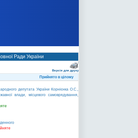
овної Ради України
Версія для друку
Прийнято в цілому
родного депутата України Корнієнка О.С.,
ржавної влади, місцевого самоврядування,
няте
 денного
ийняте