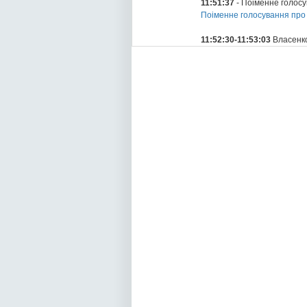
11:51:37
- Поіменне голос
Поіменне голосування про
11:52:30-11:53:03
Власенко