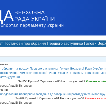
ДА
ВЕРХОВНА
РАДА УКРАЇНИ
ебпортал парламенту України
т Постанови про обрання Першого заступника Голови Верх
ування
 обрання на посаду Першого заступника Голови Верховної Ради України на
в'язків члена Комітету Верховної Ради України з питань організації де
 містобудування
За-256 Проти-4 Утрималось-80 Не голосувало-29
Рішення прий
вець Андрій Вікторович
ування
 продовження пленарного засідання до завершення розгляду питань порядку
За-209 Проти-21 Утрималось-91 Не голосувало-46
Рішення не пр
вець Андрій Вікторович