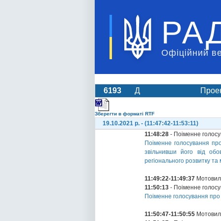
РА
Офіційний в
6193
Д
Проек
Зберегти в форматі RTF
19.10.2021 р. - (11:47:42-11:53:11)
11:48:28
- Поіменне голос
Поіменне голосування про
звільнивши його від обо
регіонального розвитку та
11:49:22-11:49:37
Мотовило
11:50:13
- Поіменне голос
Поіменне голосування про
11:50:47-11:50:55
Мотовило