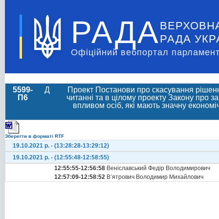
РАДА
ВЕРХОВН
РАДА УКР
Офіційний вебпортал парламент
5599-
Д
Проект Постанови про скасування рішення
П6
читанні та в цілому проекту Закону про з
впливом осіб, які мають значну економіч
Зберегти в форматі RTF
19.10.2021 р. - (13:28:28-13:29:12)
19.10.2021 р. - (12:55:48-12:58:55)
12:55:55-12:56:58
Веніславський Федір Володимирович
12:57:09-12:58:52
В’ятрович Володимир Михайлович