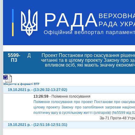
РАДА
ВЕРХОВН
РАДА УКР
Офіційний вебпортал парламент
5599-
Д
Проект Постанови про скасування рішення
П3
читанні та в цілому проекту Закону про з
впливом осіб, які мають значну економіч
Зберегти в форматі RTF
19.10.2021 р. - (13:26:32-13:27:02)
13:26:59
- Поіменне голосування
Поіменне голосування про проект Постанови про скасуван
цілому проекту Закону про запобігання загрозам націона
політичну вагу в суспільному житті (олігархів) (№5599 від 
За-71 Проти-48 Утр
19.10.2021 р. - (12:51:16-12:51:31)