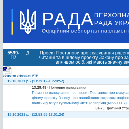
РАДА
ВЕРХОВН
РАДА УКР
Офіційний вебпортал парламент
5599-
Д
Проект Постанови про скасування рішення
П7
читанні та в цілому проекту Закону про з
впливом осіб, які мають значну ек
Зберегти в форматі RTF
19.10.2021 р. - (13:29:12-13:29:52)
13:29:49
- Поіменне голосування
Поіменне голосування про проект Постанови про скасуван
цілому проекту Закону про запобігання загрозам націона
політичну вагу в суспільному житті (олігархів) (№5599-П7) -
За-75 Проти-49 Утр
19.10.2021 р. - (12:58:55-13:01:24)