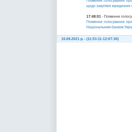
Поіменне голосування про 
щодо закупівлі юридичних
17:48:01
- Поіменне голос
Поіменне голосування про 
Національним банком Украї
10.09.2021 р. - (11:53:11-12:07:30)