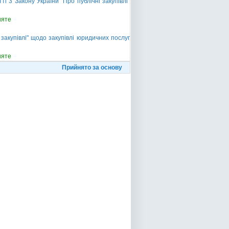
 3 Закону України "Про публічні закупівлі"
няте
закупівлі" щодо закупівлі юридичних послуг
няте
Прийнято за основу