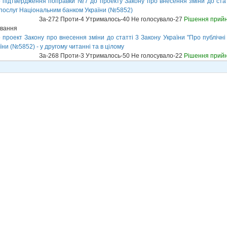
підтвердження поправки №7 до проекту Закону про внесення зміни до статті
 послуг Національним банком України (№5852)
За-272 Проти-4 Утрималось-40 Не голосувало-27
Рішення прий
ування
проект Закону про внесення зміни до статті 3 Закону України "Про публічні 
ни (№5852) - у другому читанні та в цілому
За-268 Проти-3 Утрималось-50 Не голосувало-22
Рішення прий