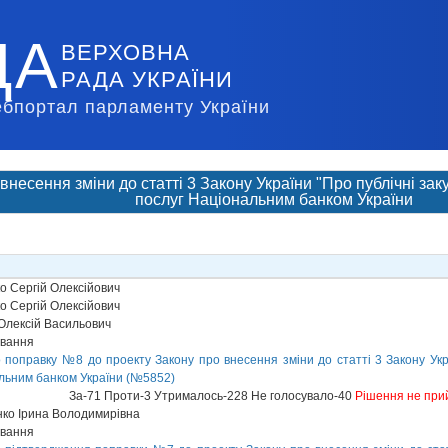
ДА
ВЕРХОВНА
РАДА УКРАЇНИ
ебпортал парламенту України
внесення зміни до статті 3 Закону України "Про публічні зак
послуг Національним банком України
 Сергій Олексійович
 Сергій Олексійович
Олексій Васильович
ування
поправку №8 до проекту Закону про внесення зміни до статті 3 Закону Украї
льним банком України (№5852)
За-71 Проти-3 Утрималось-228 Не голосувало-40
Рішення не при
ко Ірина Володимирівна
ування