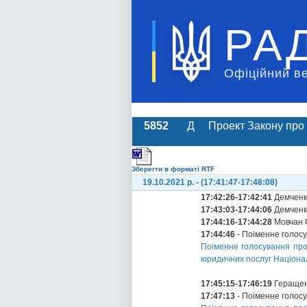
РА
Офіційний в
5852
Д
Проект Закону про 
Зберегти в форматі RTF
19.10.2021 р. - (17:41:47-17:48:08)
17:42:26-17:42:41
Демченко
17:43:03-17:44:06
Демченко
17:44:16-17:44:28
Мовчан 
17:44:46
- Поіменне голос
Поіменне голосування про 
юридичних послуг Націона
17:45:15-17:46:19
Геращен
17:47:13
- Поіменне голос