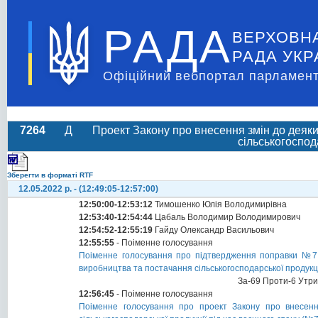
РАДА
ВЕРХОВН
РАДА УКР
Офіційний вебпортал парламент
7264
Д
Проект Закону про внесення змін до деяки
сільськогоспод
Зберегти в форматі RTF
12.05.2022 р. - (12:49:05-12:57:00)
12:50:00-12:53:12
Тимошенко Юлія Володимирівна
12:53:40-12:54:44
Цабаль Володимир Володимирович
12:54:52-12:55:19
Гайду Олександр Васильович
12:55:55
- Поіменне голосування
Поіменне голосування про підтвердження поправки №7 
виробництва та постачання сільськогосподарської продукці
За-69 Проти-6 Утр
12:56:45
- Поіменне голосування
Поіменне голосування про проект Закону про внесенн