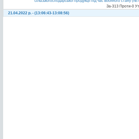
сільськогосподарської продукції під час воєнного стану (№7
За-313 Проти-0 У
21.04.2022 р. - (13:06:43-13:08:56)