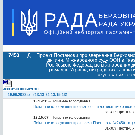
РАДА
ВЕРХОВН
РАДА УКР
Офіційний вебпортал парламент
7450
Д
Проект Постанови про звернення Верховної
дитини, Міжнародного суду ООН в Гааз
Російською Федерацією міжнародних дог
громадян України, викрадених та прим
окупованих терит
Зберегти в форматі RTF
19.06.2022 р. - (13:13:21-13:15:13)
13:14:15
- Поіменне голосування
Поіменне голосування про включення до порядку денного 
За-312 Проти-0 У
13:15:07
- Поіменне голосування
Поіменне голосування про проект Постанови №7450 - в ці
За-309 Проти-0 У