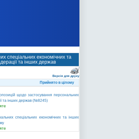
их спеціальних економічних та
едерації та інших держав
Версія для друку
Прийнято в цілому
ропозицій щодо застосування персональних
ії та інших держав (№8245)
яте
альних спеціальних економічних та інших
ому
яте