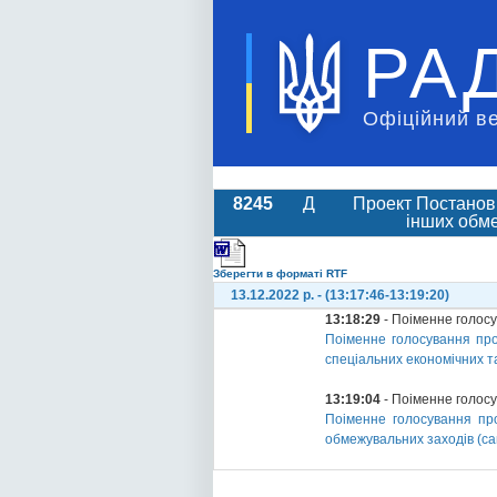
РА
Офіційний в
8245
Д
Проект Постанов
інших обме
Зберегти в форматі RTF
13.12.2022 р. - (13:17:46-13:19:20)
13:18:29
- Поіменне голос
Поіменне голосування про
спеціальних економічних та
13:19:04
- Поіменне голос
Поіменне голосування пр
обмежувальних заходів (сан