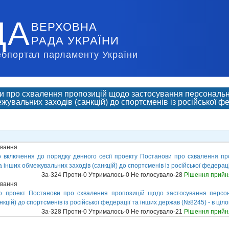
ДА
ВЕРХОВНА
РАДА УКРАЇНИ
ебпортал парламенту України
и про схвалення пропозицій щодо застосування персональн
жувальних заходів (санкцій) до спортсменів із російської ф
ування
 включення до порядку денного сесії проекту Постанови про схвалення п
 інших обмежувальних заходів (санкцій) до спортсменів із російської федерац
За-324 Проти-0 Утрималось-0 Не голосувало-28
Рішення прийн
ування
о проект Постанови про схвалення пропозицій щодо застосування персон
кцій) до спортсменів із російської федерації та інших держав (№8245) - в ціл
За-328 Проти-0 Утрималось-0 Не голосувало-21
Рішення прийн