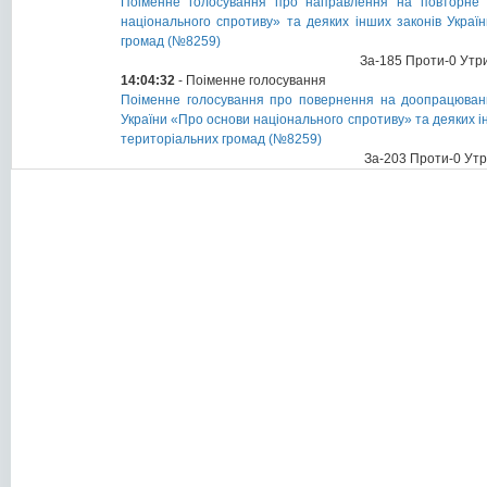
Поіменне голосування про направлення на повторне 
національного спротиву» та деяких інших законів Укра
громад (№8259)
За-185 Проти-0 Утр
14:04:32
- Поіменне голосування
Поіменне голосування про повернення на доопрацювання
України «Про основи національного спротиву» та деяких 
територіальних громад (№8259)
За-203 Проти-0 Ут