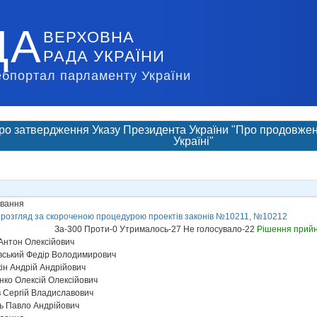
ДА
ВЕРХОВНА
РАДА УКРАЇНИ
ебпортал парламенту України
ро затвердження Указу Президента України "Про продовженн
Україні"
ування
 розгляд за скороченою процедурою проектів законів №10211, №10212
За-300 Проти-0 Утрималось-27 Не голосувало-22
Рішення прий
Антон Олексійович
вський Федір Володимирович
н Андрій Андрійович
ко Олексій Олексійович
 Сергій Владиславович
ь Павло Андрійович