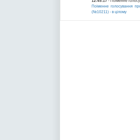
12:45:17
- Поіменне голос
Поіменне голосування про
(№10211) - в цілому