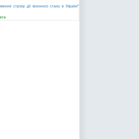
ння строку дії воєнного стану в Україні"
яте