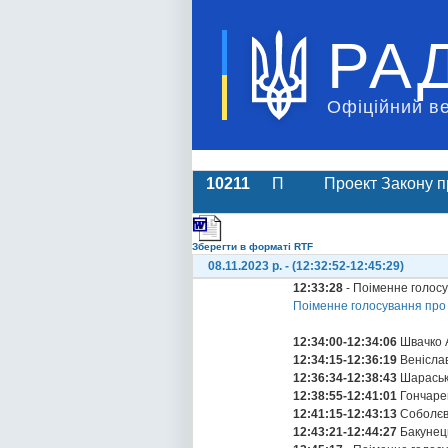
РА
Офіційний в
10211
П
Проект Закону п
Зберегти в форматі RTF
08.11.2023 р. - (12:32:52-12:45:29)
12:33:28
- Поіменне голос
Поіменне голосування про
12:34:00-12:34:06
Швачко 
12:34:15-12:36:19
Венісла
12:36:34-12:38:43
Шараські
12:38:55-12:41:01
Гончарен
12:41:15-12:43:13
Соболєв
12:43:21-12:44:27
Бакунец