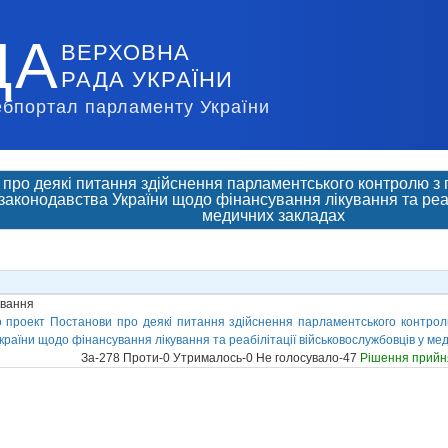
ДА
ВЕРХОВНА
РАДА УКРАЇНИ
ебпортал парламенту України
про деякі питання здійснення парламентського контролю з
законодавства України щодо фінансування лікування та реаб
медичних закладах
ування
 проект Постанови про деякі питання здійснення парламентського контрол
раїни щодо фінансування лікування та реабілітації військовослужбовців у мед
За-278 Проти-0 Утрималось-0 Не голосувало-47
Рішення прийн