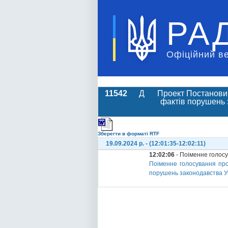
РА
Офіційний в
11542
Д
Проект Постанови 
фактів порушень 
Зберегти в форматі RTF
19.09.2024 р. - (12:01:35-12:02:11)
12:02:06
- Поіменне голос
Поіменне голосування про
порушень законодавства Ук