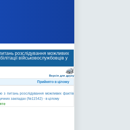
 питань розслідування можливих
ілітації військовослужбовців у
Версія для друку
Прийнято в цілому
ю з питань розслідування можливих фактів
ичних закладах (№11542) - в цілому
яте