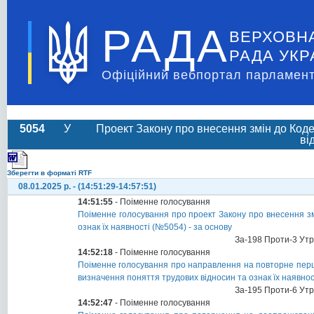
РАДА
ВЕРХОВН
РАДА УКР
Офіційний вебпортал парламент
5054
У
Проект Закону про внесення змін до Коде
ві
Зберегти в форматі RTF
08.01.2025 р. - (14:51:29-14:57:51)
14:51:55
- Поіменне голосування
Поіменне голосування про проект Закону про внесення зм
ознак їх наявності (№5054) - за основу
За-198 Проти-3 Ут
14:52:18
- Поіменне голосування
Поіменне голосування про направлення на повторне перш
визначення поняття трудових відносин та ознак їх наявно
За-195 Проти-6 Ут
14:52:47
- Поіменне голосування