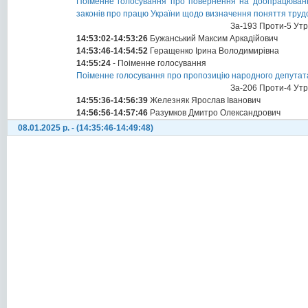
Поіменне голосування про повернення на доопрацювання 
законів про працю України щодо визначення поняття трудо
За-193 Проти-5 Ут
14:53:02-14:53:26
Бужанський Максим Аркадійович
14:53:46-14:54:52
Геращенко Ірина Володимирівна
14:55:24
- Поіменне голосування
Поіменне голосування про пропозицію народного депутата
За-206 Проти-4 Ут
14:55:36-14:56:39
Железняк Ярослав Іванович
14:56:56-14:57:46
Разумков Дмитро Олександрович
08.01.2025 р. - (14:35:46-14:49:48)