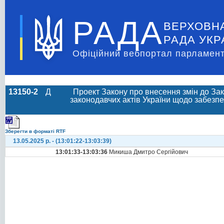
РАДА
ВЕРХОВН
РАДА УКР
Офіційний вебпортал парламент
13150-2
Д
Проект Закону про внесення змін до Зако
законодавчих актів України щодо забезпеч
Зберегти в форматі RTF
13.05.2025 р. - (13:01:22-13:03:39)
13:01:33-13:03:36
Микиша Дмитро Сергійович